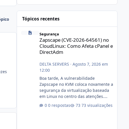
Tópicos recentes
ópico
Zapscape (CVE-2026-64561) no CloudLinux: Como Afeta cP
Segurança
Zapscape (CVE-2026-64561) no
CloudLinux: Como Afeta cPanel e
DirectAdm
DELTA SERVERS
·
Agosto 7, 2026 em
12:00
ezes
Boa tarde, A vulnerabilidade
Zapscape no KVM coloca novamente a
segurança da virtualização baseada
em Linux no centro das atenções.
https://cloudlinux.statuspage.io/incid
0 respostas
73 visualizações
ents/dlrxjx23zz5f Criamos uma breve
explicação:
https://www.deltaservers.com.br/blog
/zapscape-cve-2026-64561/