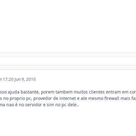
m 17:20
Jun 9, 2010
la nisso ajuda bastante, porem tambem muitos clientes entram em co
 no proprio pc, provedor de internet e ate mesmo firewall mais fa
a nao é no servidor e sim no pc dele..