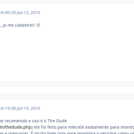
 em 00:59
Jun 13, 2010
 ja me cadastrei! :D
 em 19:38
Jun 14, 2010
e recomendo e uso é o The Dude
com/thedude.php
) ele foi feito para mikrotik exatamente para monit
res e maquinas. É muito bom pois voce monitora o servidor como 