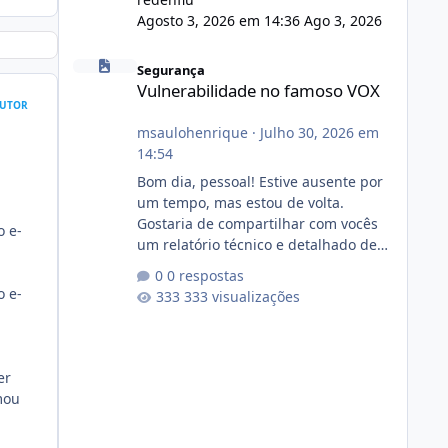
Agosto 3, 2026 em 14:36
Ago 3, 2026
Vulnerabilidade no famoso VOX
Segurança
Vulnerabilidade no famoso VOX
UTOR
msaulohenrique
·
Julho 30, 2026 em
14:54
Bom dia, pessoal! Estive ausente por
um tempo, mas estou de volta.
Gostaria de compartilhar com vocês
o e-
um relatório técnico e detalhado de
auditoria de segurança e
0 respostas
conformidade referente
o e-
333 visualizações
ao VOXPANEL (versão atualmente em
circulação e comercialização no
mercado). 1. Análise de Integridade
dos Arquivos Arquivo Tamanho
er
Conteúdo Identificado Integridade
mou
video.zip 623.85 MB Painel de
streaming de vídeo, binários Wowza,