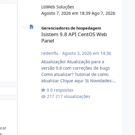
LtiWeb Soluções
Agosto 7, 2026 em 18:39
Ago 7, 2026
Isistem 9.8 API CentOS Web Panel
Gerenciadores de hospedagem
Isistem 9.8 API CentOS Web
Panel
redenflu
·
Agosto 3, 2026 em 14:36
Atualização! Atualização para a
versão 9.8 com correções de bugs
Como atualizar? Tutorial de como
atualizar Clique aqui 🚀 Novidades:
Api do CWP7(CentOS Web Panel) Link
0 respostas
publico para consulta de sub.dominio
217 visualizações
autorizado a usasr o isistem:
https://isistem.com.br/check-license/
Editor de texto Html para e-mails
enviados pelo sistema 🛠️ Correções:
Ajuste no memory limit do instalador
orar
agora com filtros para ajudar o
um