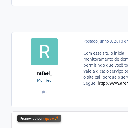
Postado
Junho 9, 2010 e
Com esse titulo inicial
monitoramento de domín
permitindo que você t
Vale a dica: o serviço 
rafael_
o site cai, porque o ser
Membro
Segue:
http://www.are
3
posts