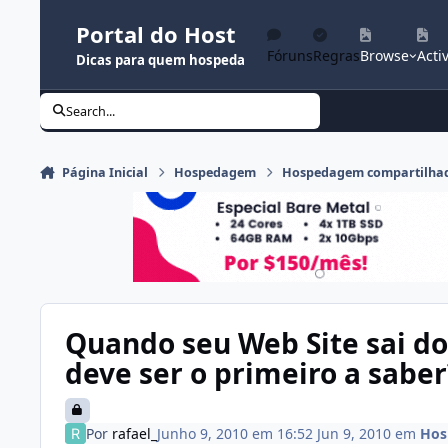
Ir para conteúdo
Portal do Host
Fóruns
Regras
Browse
Activ
Dicas para quem hospeda
Search...
Página Inicial
Hospedagem
Hospedagem compartilha
Quando seu Web Site sai do
deve ser o primeiro a saber
Por
rafael_
Junho 9, 2010 em 16:52
Jun 9, 2010
em
Hos