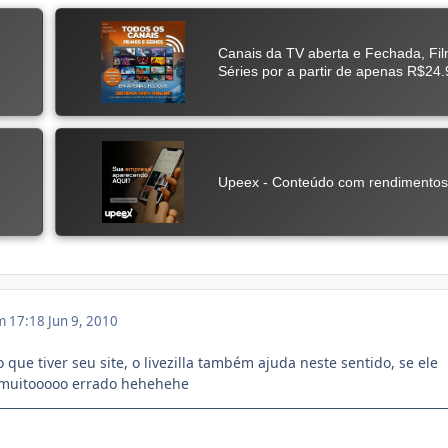
m 17:18
Jun 9, 2010
ue tiver seu site, o livezilla também ajuda neste sentido, se ele
á muitooooo errado hehehehe