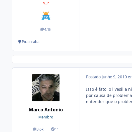
VIP
4.1k
posts
Piracicaba
Postado
Junho 9, 2010 e
Isso é fato! o livesil
por causa de problemas
entender que o problem
Marco Antonio
Membro
3.6k
11
posts
Soluções