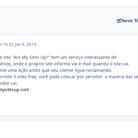
Novo T
m 16:52
Jun 9, 2010
, o site "Are My Sites Up?" tem um serviço interessante de
ios, onde o próprio site informa via e-mail quando o site cai,
ome uma ação antes que seu cliente ligue reclamando.
permite 5 sites free, você pode colocar por servidor: a maioria das v
vidor cai.
mysitesup.com