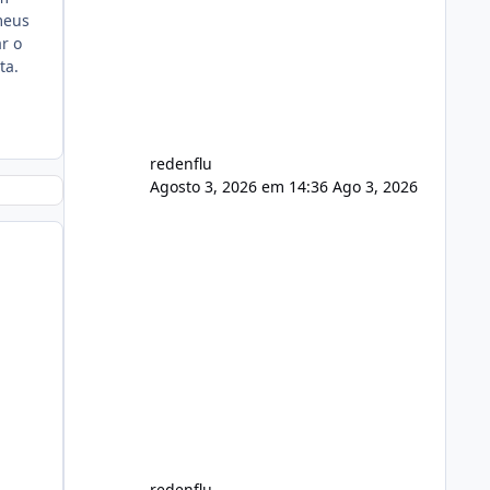
usuário. Ajuste no valor de renovação
meus
de registro de domínio Ajuste
r o
assinatura n
ta.
redenflu
Agosto 3, 2026 em 14:36
Ago 3, 2026
redenflu