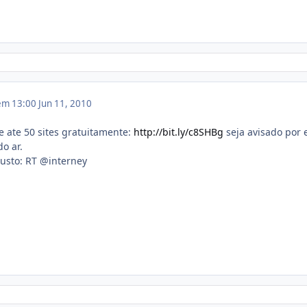
 em 13:00
Jun 11, 2010
 ate 50 sites gratuitamente:
http://bit.ly/c8SHBg
seja avisado por 
do ar.
usto: RT @interney