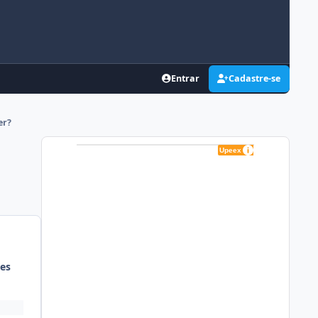
Entrar
Cadastre-se
er?
es