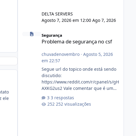
DELTA SERVERS
Agosto 7, 2026 em 12:00
Ago 7, 2026
Problema de segurança no csf
Segurança
Problema de segurança no csf
chuvadenovembro
·
Agosto 5, 2026
em 22:57
Segue url do topico onde está sendo
discutido:
https://www.reddit.com/r/cpanel/s/gH
AXKG2us2 Vale comentar que é um
ntato
topico do cpanel... Não sei como ta a
3 respostas
z ele
pegada no da.
252 visualizações