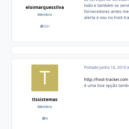
todo e também os servi
eloimarquessilva
fornecedores antes me
Membro
alerta e vou no host-tr
331
posts
Postado
Junho 16, 2010
http://host-tracker.com
é uma boa opção tam
tlssistemas
Membro
9
posts