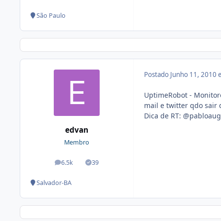
São Paulo
Postado
Junho 11, 2010
UptimeRobot - Monitore
mail e twitter qdo sair 
Dica de RT: @pabloaug
edvan
Membro
6.5k
39
posts
Soluções
Salvador-BA