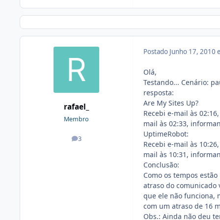
Postado
Junho 17, 2010
Olá,
Testando... Cenário: p
resposta:
Are My Sites Up?
rafael_
Recebi e-mail às 02:16
Membro
mail às 02:33, informan
UptimeRobot:
3
posts
Recebi e-mail às 10:26
mail às 10:31, informan
Conclusão:
Como os tempos estão p
atraso do comunicado v
que ele não funciona, 
com um atraso de 16 m
Obs.: Ainda não deu te