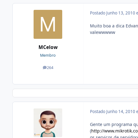
Postado
Junho 13, 2010
Muito boa a dica Edvan,
valewwwww
MCelow
Membro
264
posts
Postado
Junho 14, 2010
Gente um programa qu
(
http://www.mikrotik.
os serviços de servido