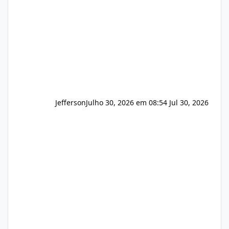
principalmente em: Carteiras de clientes de
Hospedagem
Jefferson
Julho 30, 2026 em 08:54
Jul 30, 2026