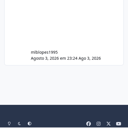
mlblopes1995
Agosto 3, 2026 em 23:24
Ago 3, 2026
Light Mode
Dark Mode
System Preference
f
i
x
y