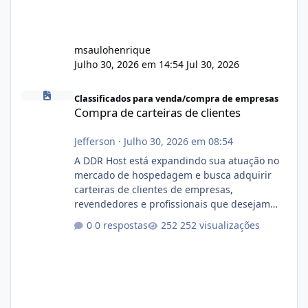
msaulohenrique
Julho 30, 2026 em 14:54
Jul 30, 2026
Compra de carteiras de clientes
Classificados para venda/compra de empresas
Compra de carteiras de clientes
Jefferson
·
Julho 30, 2026 em 08:54
A DDR Host está expandindo sua atuação no
mercado de hospedagem e busca adquirir
carteiras de clientes de empresas,
revendedores e profissionais que desejam
encerrar suas atividades ou reduzir sua
0 respostas
252 visualizações
operação. Se você possui clientes ativos de
hospedagem de sites, hospedagem revenda
(cPanel, DirectAdmin ou Plesk), podemos
apresentar uma proposta justa, transparente
e com total sigilo durante todo o processo. O
que buscamos Estamos interessados