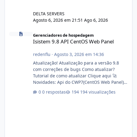
DELTA SERVERS
Agosto 6, 2026 em 21:51
Ago 6, 2026
Isistem 9.8 API CentOS Web Panel
Gerenciadores de hospedagem
Isistem 9.8 API CentOS Web Panel
redenflu
·
Agosto 3, 2026 em 14:36
Atualização! Atualização para a versão 9.8
com correções de bugs Como atualizar?
Tutorial de como atualizar Clique aqui 🚀
Novidades: Api do CWP7(CentOS Web Panel)
Link publico para consulta de sub.dominio
0 respostas
194 visualizações
autorizado a usasr o isistem:
https://isistem.com.br/check-license/ Editor
de texto Html para e-mails enviados pelo
sistema 🛠️ Correções: Ajuste no memory limit
do instalador agora com filtros para ajudar o
usuário. Ajuste no valor de renovação de
registro de domínio Ajuste assinatura n