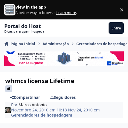
Ir para conteúdo
View in the app
×
Di
A better way to browse.
Learn more
.
Portal do Host
Entre
Dicas para quem hospeda
Página Inicial
Administração
Gerenciadores de hospedag
whmcs licensa Lifetime
Compartilhar
Seguidores
Por
Marco Antonio
Novembro 24, 2010 em 10:18
Nov 24, 2010
em
Gerenciadores de hospedagem