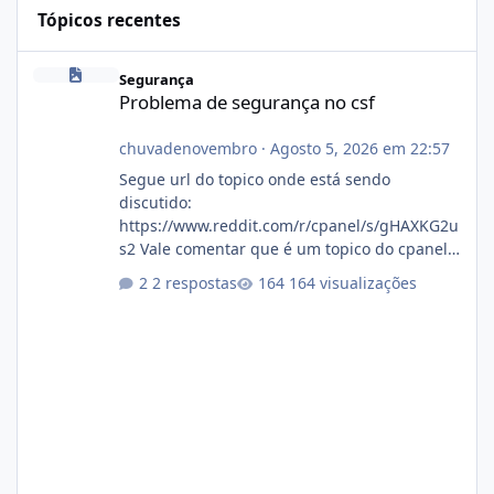
Tópicos recentes
Problema de segurança no csf
Segurança
Problema de segurança no csf
chuvadenovembro
·
Agosto 5, 2026 em 22:57
Segue url do topico onde está sendo
discutido:
https://www.reddit.com/r/cpanel/s/gHAXKG2u
s2 Vale comentar que é um topico do cpanel...
Não sei como ta a pegada no da.
2 respostas
164 visualizações