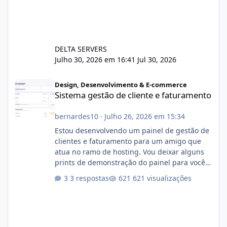
DELTA SERVERS
Julho 30, 2026 em 16:41
Jul 30, 2026
Sistema gestão de cliente e faturamento
Design, Desenvolvimento & E-commerce
Sistema gestão de cliente e faturamento
bernardes10
·
Julho 26, 2026 em 15:34
Estou desenvolvendo um painel de gestão de
clientes e faturamento para um amigo que
atua no ramo de hosting. Vou deixar alguns
prints de demonstração do painel para vocês
darem a opinião de vocês. O sistema já está
3 respostas
621 visualizações
com cerca de 80% concluído e conta com
gerenciamento de servidores de jogos, VPS e
hospedagem cPanel. Fico no aguardo do
feedback de vocês. TMJ! 🚀 Aceito críticas
construtivas!