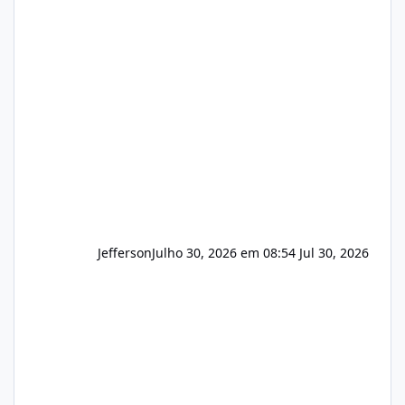
(cPanel, DirectAdmin ou Plesk), podemos
apresentar uma proposta justa, transparente
e com total sigilo durante todo o processo. O
que buscamos Estamos interessados
principalmente em: Carteiras de clientes de
Hospedagem
Jefferson
Julho 30, 2026 em 08:54
Jul 30, 2026