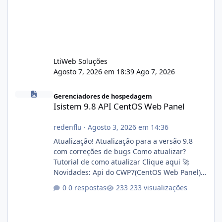
LtiWeb Soluções
Agosto 7, 2026 em 18:39
Ago 7, 2026
Isistem 9.8 API CentOS Web Panel
Gerenciadores de hospedagem
Isistem 9.8 API CentOS Web Panel
redenflu
·
Agosto 3, 2026 em 14:36
Atualização! Atualização para a versão 9.8
com correções de bugs Como atualizar?
Tutorial de como atualizar Clique aqui 🚀
Novidades: Api do CWP7(CentOS Web Panel)
Link publico para consulta de sub.dominio
0 respostas
233 visualizações
autorizado a usasr o isistem:
https://isistem.com.br/check-license/ Editor
de texto Html para e-mails enviados pelo