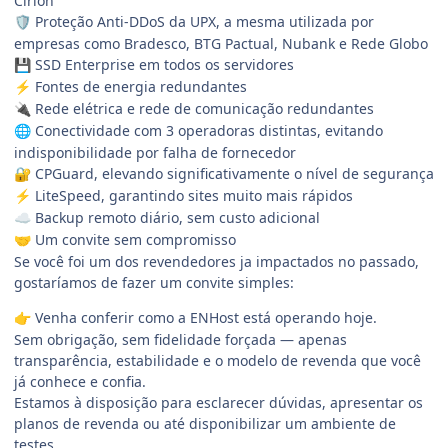
Cirion
Proteção Anti-DDoS da UPX, a mesma utilizada por
🛡️
empresas como Bradesco, BTG Pactual, Nubank e Rede Globo
SSD Enterprise em todos os servidores
💾
Fontes de energia redundantes
⚡
Rede elétrica e rede de comunicação redundantes
🔌
Conectividade com 3 operadoras distintas, evitando
🌐
indisponibilidade por falha de fornecedor
CPGuard, elevando significativamente o nível de segurança
🔐
LiteSpeed, garantindo sites muito mais rápidos
⚡
Backup remoto diário, sem custo adicional
☁️
Um convite sem compromisso
🤝
Se você foi um dos revendedores ja impactados no passado,
gostaríamos de fazer um convite simples:
Venha conferir como a ENHost está operando hoje.
👉
Sem obrigação, sem fidelidade forçada — apenas
transparência, estabilidade e o modelo de revenda que você
já conhece e confia.
Estamos à disposição para esclarecer dúvidas, apresentar os
planos de revenda ou até disponibilizar um ambiente de
testes.