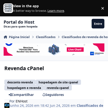
Ir para conteúdo
View in the app
×
Di
A better way to browse.
Learn more
.
Portal do Host
Entre
Dicas para quem hospeda
Página Inicial
Classificados
Classificados de revenda de 
Revenda cPanel
desconto revenda
hospedagem de site cpanel
hospedagem e revenda
revenda cpanel
Compartilhar
Seguidores
Por
ENHost
Junho 24, 2026 em 18:42
Jun 24, 2026
em
Classificados de