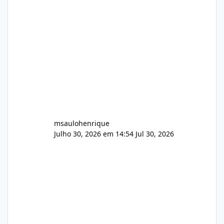
Painel de streaming de vídeo, binários
Wowza, FFmpeg e scripts AlmaLinux Íntegro
audio.zip 507.08 MB Painel PHP de áudio,
AutoDJ,
msaulohenrique
Julho 30, 2026 em 14:54
Jul 30, 2026