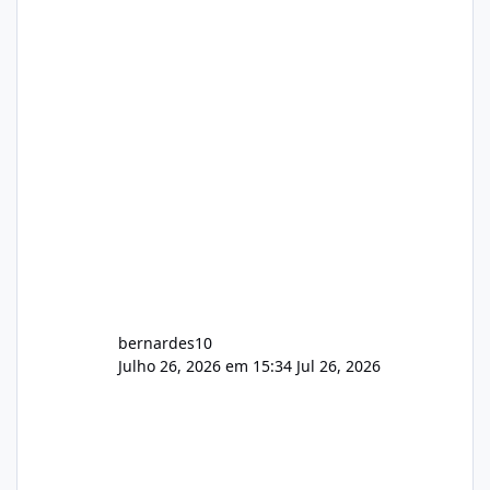
gerenciamento de servidores de jogos, VPS e
hospedagem cPanel. Fico no aguardo do
feedback de vocês. TMJ! 🚀 Aceito críticas
construtivas!
bernardes10
Julho 26, 2026 em 15:34
Jul 26, 2026