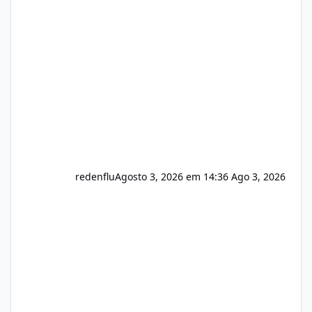
sistema 🛠️ Correções: Ajuste no memory limit
do instalador agora com filtros para ajudar o
usuário. Ajuste no valor de renovação de
registro de domínio Ajuste assinatura n
redenflu
Agosto 3, 2026 em 14:36
Ago 3, 2026