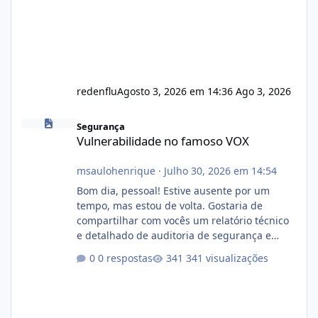
redenflu
Agosto 3, 2026 em 14:36
Ago 3, 2026
Vulnerabilidade no famoso VOX
Segurança
Vulnerabilidade no famoso VOX
msaulohenrique
·
Julho 30, 2026 em 14:54
Bom dia, pessoal! Estive ausente por um
tempo, mas estou de volta. Gostaria de
compartilhar com vocês um relatório técnico
e detalhado de auditoria de segurança e
conformidade referente ao VOXPANEL (versão
0 respostas
341 visualizações
atualmente em circulação e comercialização
no mercado). 1. Análise de Integridade dos
Arquivos Arquivo Tamanho Conteúdo
Identificado Integridade video.zip 623.85 MB