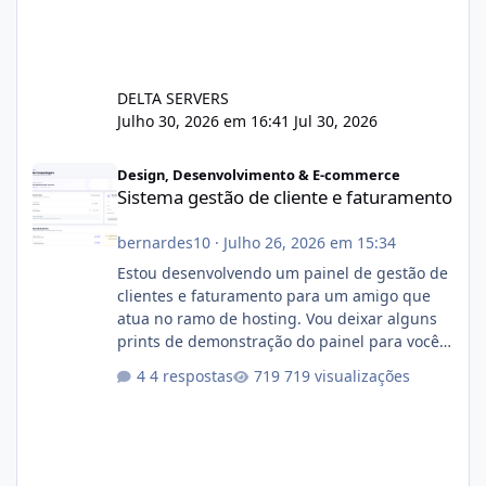
DELTA SERVERS
Julho 30, 2026 em 16:41
Jul 30, 2026
Sistema gestão de cliente e faturamento
Design, Desenvolvimento & E-commerce
Sistema gestão de cliente e faturamento
bernardes10
·
Julho 26, 2026 em 15:34
Estou desenvolvendo um painel de gestão de
clientes e faturamento para um amigo que
atua no ramo de hosting. Vou deixar alguns
prints de demonstração do painel para vocês
darem a opinião de vocês. O sistema já está
4 respostas
719 visualizações
com cerca de 80% concluído e conta com
gerenciamento de servidores de jogos, VPS e
hospedagem cPanel. Fico no aguardo do
feedback de vocês. TMJ! 🚀 Aceito críticas
construtivas!