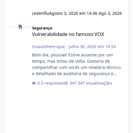
redenflu
Agosto 3, 2026 em 14:36
Ago 3, 2026
Vulnerabilidade no famoso VOX
Segurança
Vulnerabilidade no famoso VOX
msaulohenrique
·
Julho 30, 2026 em 14:54
Bom dia, pessoal! Estive ausente por um
tempo, mas estou de volta. Gostaria de
compartilhar com vocês um relatório técnico
e detalhado de auditoria de segurança e
conformidade referente ao VOXPANEL (versão
0 respostas
347 visualizações
atualmente em circulação e comercialização
no mercado). 1. Análise de Integridade dos
Arquivos Arquivo Tamanho Conteúdo
Identificado Integridade video.zip 623.85 MB
Painel de streaming de vídeo, binários
Wowza, FFmpeg e scripts AlmaLinux Íntegro
audio.zip 507.08 MB Painel PHP de áudio,
AutoDJ,