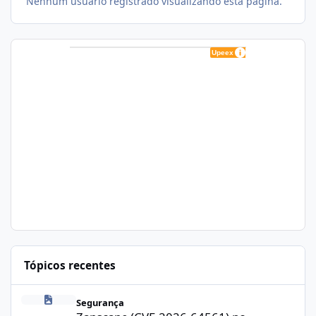
Nenhum usuário registrado visualizando esta página.
Tópicos recentes
Zapscape (CVE-2026-64561) no CloudLinux: Como Afeta cPanel e
Segurança