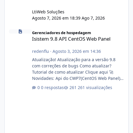
LtiWeb Soluções
Agosto 7, 2026 em 18:39
Ago 7, 2026
Isistem 9.8 API CentOS Web Panel
Gerenciadores de hospedagem
Isistem 9.8 API CentOS Web Panel
redenflu
·
Agosto 3, 2026 em 14:36
Atualização! Atualização para a versão 9.8
com correções de bugs Como atualizar?
Tutorial de como atualizar Clique aqui 🚀
Novidades: Api do CWP7(CentOS Web Panel)
Link publico para consulta de sub.dominio
0 respostas
261 visualizações
autorizado a usasr o isistem:
https://isistem.com.br/check-license/ Editor
de texto Html para e-mails enviados pelo
sistema 🛠️ Correções: Ajuste no memory limit
do instalador agora com filtros para ajudar o
usuário. Ajuste no valor de renovação de
registro de domínio Ajuste assinatura n