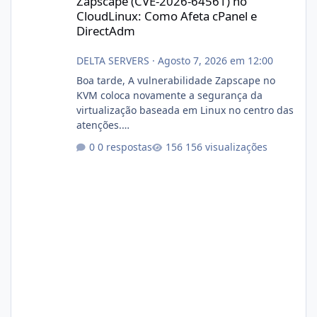
Zapscape (CVE-2026-64561) no
CloudLinux: Como Afeta cPanel e
DirectAdm
DELTA SERVERS
·
Agosto 7, 2026 em 12:00
Boa tarde, A vulnerabilidade Zapscape no
KVM coloca novamente a segurança da
virtualização baseada em Linux no centro das
atenções.
https://cloudlinux.statuspage.io/incidents/dlr
0 respostas
156 visualizações
xjx23zz5f Criamos uma breve explicação:
https://www.deltaservers.com.br/blog/zapsca
pe-cve-2026-64561/