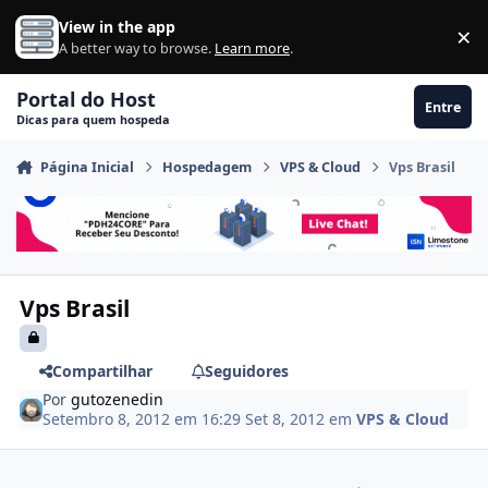
Ir para conteúdo
View in the app
×
Di
A better way to browse.
Learn more
.
Portal do Host
Entre
Dicas para quem hospeda
Página Inicial
Hospedagem
VPS & Cloud
Vps Brasil
Vps Brasil
Compartilhar
Seguidores
Por
gutozenedin
Setembro 8, 2012 em 16:29
Set 8, 2012
em
VPS & Cloud