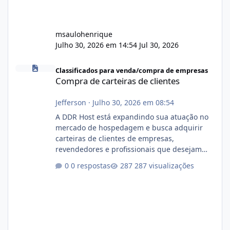
msaulohenrique
Julho 30, 2026 em 14:54
Jul 30, 2026
Compra de carteiras de clientes
Classificados para venda/compra de empresas
Compra de carteiras de clientes
Jefferson
·
Julho 30, 2026 em 08:54
A DDR Host está expandindo sua atuação no
mercado de hospedagem e busca adquirir
carteiras de clientes de empresas,
revendedores e profissionais que desejam
encerrar suas atividades ou reduzir sua
0 respostas
287 visualizações
operação. Se você possui clientes ativos de
hospedagem de sites, hospedagem revenda
(cPanel, DirectAdmin ou Plesk), podemos
apresentar uma proposta justa, transparente
e com total sigilo durante todo o processo. O
que buscamos Estamos interessados