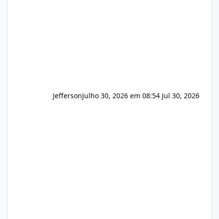
principalmente em: Carteiras de clientes de
Hospedagem
Jefferson
Julho 30, 2026 em 08:54
Jul 30, 2026