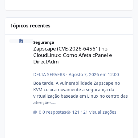
Tópicos recentes
Zapscape (CVE-2026-64561) no CloudLinux: Como Afeta cPanel e
Segurança
Zapscape (CVE-2026-64561) no
CloudLinux: Como Afeta cPanel e
DirectAdm
DELTA SERVERS
·
Agosto 7, 2026 em 12:00
Boa tarde, A vulnerabilidade Zapscape no
KVM coloca novamente a segurança da
virtualização baseada em Linux no centro das
atenções.
https://cloudlinux.statuspage.io/incidents/dlr
0 respostas
121 visualizações
xjx23zz5f Criamos uma breve explicação:
https://www.deltaservers.com.br/blog/zapsca
pe-cve-2026-64561/