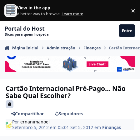
Ir para conteúdo
View in the app
×
Di
A better way to browse.
Learn more
.
Portal do Host
Entre
Dicas para quem hospeda
Página Inicial
Administração
Finanças
Cartão Internac
Cartão Internacional Pré-Pago… Não
Sabe Qual Escolher?
Compartilhar
Seguidores
Por
ernanimanoel
Setembro 5, 2012 em 05:01
Set 5, 2012
em
Finanças