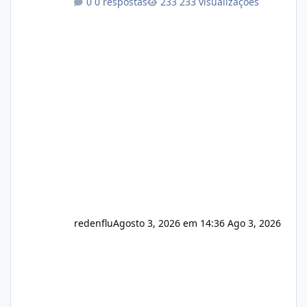
0 respostas
233 visualizações
autorizado a usasr o isistem:
https://isistem.com.br/check-license/ Editor
de texto Html para e-mails enviados pelo
sistema 🛠️ Correções: Ajuste no memory limit
do instalador agora com filtros para ajudar o
usuário. Ajuste no valor de renovação de
registro de domínio Ajuste assinatura n
redenflu
Agosto 3, 2026 em 14:36
Ago 3, 2026