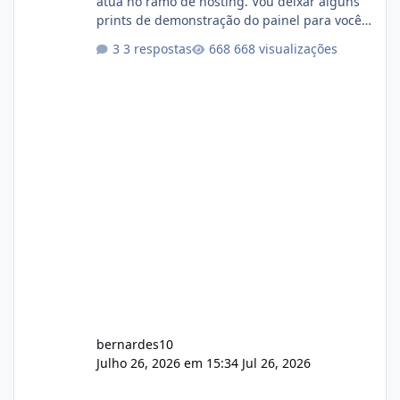
atua no ramo de hosting. Vou deixar alguns
prints de demonstração do painel para vocês
darem a opinião de vocês. O sistema já está
3 respostas
668 visualizações
com cerca de 80% concluído e conta com
gerenciamento de servidores de jogos, VPS e
hospedagem cPanel. Fico no aguardo do
feedback de vocês. TMJ! 🚀 Aceito críticas
construtivas!
bernardes10
Julho 26, 2026 em 15:34
Jul 26, 2026