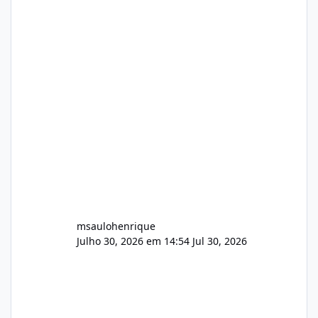
no mercado). 1. Análise de Integridade dos
Arquivos Arquivo Tamanho Conteúdo
Identificado Integridade video.zip 623.85 MB
Painel de streaming de vídeo, binários
Wowza, FFmpeg e scripts AlmaLinux Íntegro
audio.zip 507.08 MB Painel PHP de áudio,
AutoDJ,
msaulohenrique
Julho 30, 2026 em 14:54
Jul 30, 2026