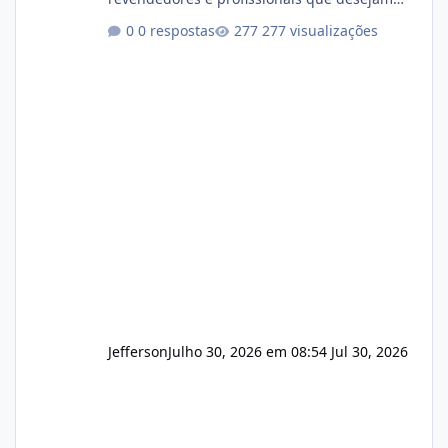
encerrar suas atividades ou reduzir sua
0 respostas
277 visualizações
operação. Se você possui clientes ativos de
hospedagem de sites, hospedagem revenda
(cPanel, DirectAdmin ou Plesk), podemos
apresentar uma proposta justa, transparente
e com total sigilo durante todo o processo. O
que buscamos Estamos interessados
principalmente em: Carteiras de clientes de
Hospedagem
Jefferson
Julho 30, 2026 em 08:54
Jul 30, 2026