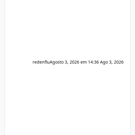
registro de domínio Ajuste assinatura n
redenflu
Agosto 3, 2026 em 14:36
Ago 3, 2026