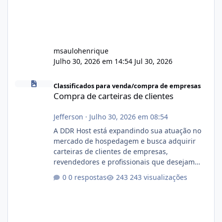
msaulohenrique
Julho 30, 2026 em 14:54
Jul 30, 2026
Compra de carteiras de clientes
Classificados para venda/compra de empresas
Compra de carteiras de clientes
Jefferson
·
Julho 30, 2026 em 08:54
A DDR Host está expandindo sua atuação no
mercado de hospedagem e busca adquirir
carteiras de clientes de empresas,
revendedores e profissionais que desejam
encerrar suas atividades ou reduzir sua
0 respostas
243 visualizações
operação. Se você possui clientes ativos de
hospedagem de sites, hospedagem revenda
(cPanel, DirectAdmin ou Plesk), podemos
apresentar uma proposta justa, transparente