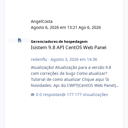
AngelCosta
Agosto 6, 2026 em 13:21
Ago 6, 2026
Isistem 9.8 API CentOS Web Panel
Gerenciadores de hospedagem
Isistem 9.8 API CentOS Web Panel
redenflu
·
Agosto 3, 2026 em 14:36
Atualização! Atualização para a versão 9.8
com correções de bugs Como atualizar?
Tutorial de como atualizar Clique aqui 🚀
Novidades: Api do CWP7(CentOS Web Panel)
Link publico para consulta de sub.dominio
0 respostas
177 visualizações
autorizado a usasr o isistem:
https://isistem.com.br/check-license/ Editor
de texto Html para e-mails enviados pelo
sistema 🛠️ Correções: Ajuste no memory limit
do instalador agora com filtros para ajudar o
usuário. Ajuste no valor de renovação de