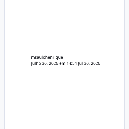
audio.zip 507.08 MB Painel PHP de áudio,
AutoDJ,
msaulohenrique
Julho 30, 2026 em 14:54
Jul 30, 2026