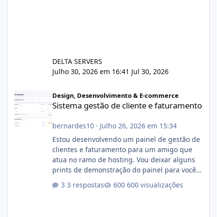
DELTA SERVERS
Julho 30, 2026 em 16:41
Jul 30, 2026
Sistema gestão de cliente e faturamento
Design, Desenvolvimento & E-commerce
Sistema gestão de cliente e faturamento
bernardes10
·
Julho 26, 2026 em 15:34
Estou desenvolvendo um painel de gestão de
clientes e faturamento para um amigo que
atua no ramo de hosting. Vou deixar alguns
prints de demonstração do painel para vocês
darem a opinião de vocês. O sistema já está
3 respostas
600 visualizações
com cerca de 80% concluído e conta com
gerenciamento de servidores de jogos, VPS e
hospedagem cPanel. Fico no aguardo do