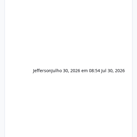
e com total sigilo durante todo o processo. O
que buscamos Estamos interessados
principalmente em: Carteiras de clientes de
Hospedagem
Jefferson
Julho 30, 2026 em 08:54
Jul 30, 2026