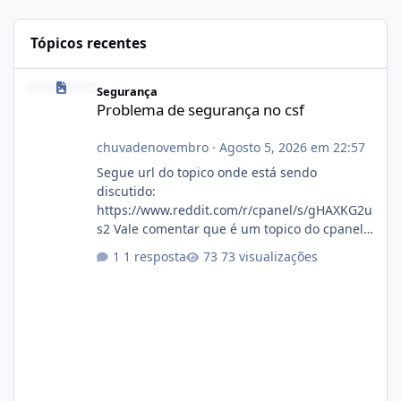
Tópicos recentes
Problema de segurança no csf
Segurança
Problema de segurança no csf
chuvadenovembro
·
Agosto 5, 2026 em 22:57
Segue url do topico onde está sendo
discutido:
https://www.reddit.com/r/cpanel/s/gHAXKG2u
s2 Vale comentar que é um topico do cpanel...
Não sei como ta a pegada no da.
1 resposta
73 visualizações