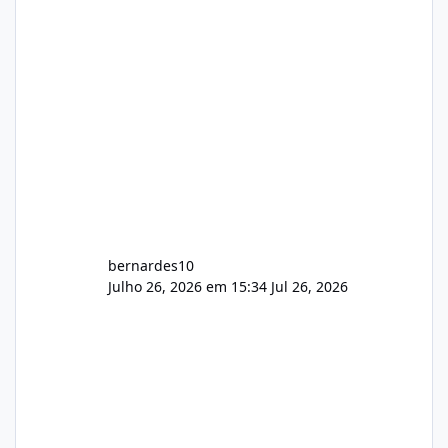
feedback de vocês. TMJ! 🚀 Aceito críticas
construtivas!
bernardes10
Julho 26, 2026 em 15:34
Jul 26, 2026