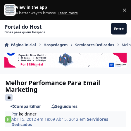
Ir para conteúdo
View in the app
×
Di
A better way to browse.
Learn more
.
Portal do Host
Entre
Dicas para quem hospeda
Página Inicial
Hospedagem
Servidores Dedicados
Melh
Melhor Perfomance Para Email
Marketing
Compartilhar
Seguidores
Por
keldnner
Abril 5, 2012 em 18:09
Abr 5, 2012
em
Servidores
Dedicados