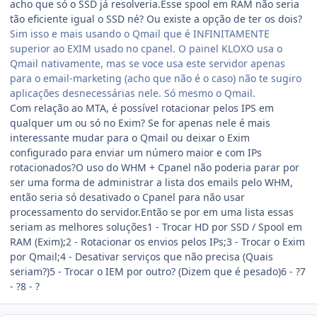
acho que só o SSD já resolveria.Esse spool em RAM não seria
tão eficiente igual o SSD né? Ou existe a opção de ter os dois?
Sim isso e mais usando o Qmail que é INFINITAMENTE
superior ao EXIM usado no cpanel. O painel KLOXO usa o
Qmail nativamente, mas se voce usa este servidor apenas
para o email-marketing (acho que não é o caso) não te sugiro
aplicações desnecessárias nele. Só mesmo o Qmail.
Com relação ao MTA, é possível rotacionar pelos IPS em
qualquer um ou só no Exim? Se for apenas nele é mais
interessante mudar para o Qmail ou deixar o Exim
configurado para enviar um número maior e com IPs
rotacionados?O uso do WHM + Cpanel não poderia parar por
ser uma forma de administrar a lista dos emails pelo WHM,
então seria só desativado o Cpanel para não usar
processamento do servidor.Então se por em uma lista essas
seriam as melhores soluções1 - Trocar HD por SSD / Spool em
RAM (Exim);2 - Rotacionar os envios pelos IPs;3 - Trocar o Exim
por Qmail;4 - Desativar serviços que não precisa (Quais
seriam?)5 - Trocar o IEM por outro? (Dizem que é pesado)6 - ?7
- ?8 - ?