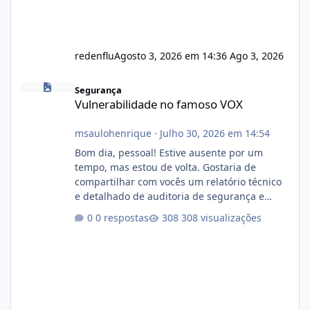
redenflu
Agosto 3, 2026 em 14:36
Ago 3, 2026
Vulnerabilidade no famoso VOX
Segurança
Vulnerabilidade no famoso VOX
msaulohenrique
·
Julho 30, 2026 em 14:54
Bom dia, pessoal! Estive ausente por um
tempo, mas estou de volta. Gostaria de
compartilhar com vocês um relatório técnico
e detalhado de auditoria de segurança e
conformidade referente ao VOXPANEL (versão
0 respostas
308 visualizações
atualmente em circulação e comercialização
no mercado). 1. Análise de Integridade dos
Arquivos Arquivo Tamanho Conteúdo
Identificado Integridade video.zip 623.85 MB
Painel de streaming de vídeo, binários
Wowza, FFmpeg e scripts AlmaLinux Íntegro