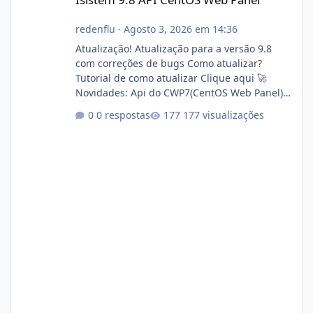
redenflu
·
Agosto 3, 2026 em 14:36
Atualização! Atualização para a versão 9.8
com correções de bugs Como atualizar?
Tutorial de como atualizar Clique aqui 🚀
Novidades: Api do CWP7(CentOS Web Panel)
Link publico para consulta de sub.dominio
0 respostas
177 visualizações
autorizado a usasr o isistem:
https://isistem.com.br/check-license/ Editor
de texto Html para e-mails enviados pelo
sistema 🛠️ Correções: Ajuste no memory limit
do instalador agora com filtros para ajudar o
usuário. Ajuste no valor de renovação de
registro de domínio Ajuste assinatura n