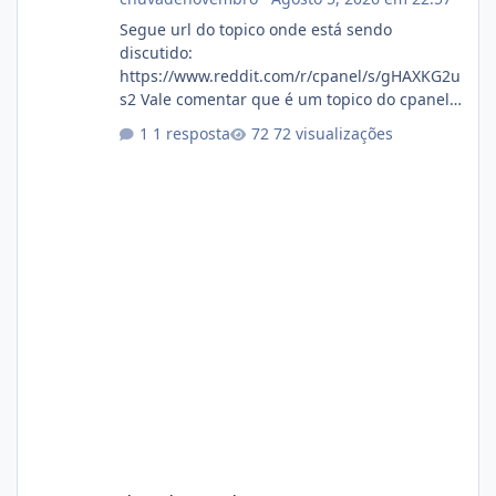
Segue url do topico onde está sendo
discutido:
https://www.reddit.com/r/cpanel/s/gHAXKG2u
s2 Vale comentar que é um topico do cpanel...
Não sei como ta a pegada no da.
1 resposta
72 visualizações