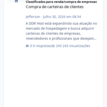
Classificados para venda/compra de empresas
Compra de carteiras de clientes
Jefferson
·
Julho 30, 2026 em 08:54
A DDR Host está expandindo sua atuação no
mercado de hospedagem e busca adquirir
carteiras de clientes de empresas,
revendedores e profissionais que desejam
encerrar suas atividades ou reduzir sua
0 respostas
243 visualizações
operação. Se você possui clientes ativos de
hospedagem de sites, hospedagem revenda
(cPanel, DirectAdmin ou Plesk), podemos
apresentar uma proposta justa, transparente
e com total sigilo durante todo o processo. O
que buscamos Estamos interessados
principalmente em: Carteiras de clientes de
Hospedagem