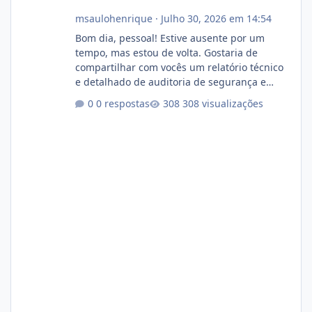
msaulohenrique
·
Julho 30, 2026 em 14:54
Bom dia, pessoal! Estive ausente por um
tempo, mas estou de volta. Gostaria de
compartilhar com vocês um relatório técnico
e detalhado de auditoria de segurança e
conformidade referente ao VOXPANEL (versão
0 respostas
308 visualizações
atualmente em circulação e comercialização
no mercado). 1. Análise de Integridade dos
Arquivos Arquivo Tamanho Conteúdo
Identificado Integridade video.zip 623.85 MB
Painel de streaming de vídeo, binários
Wowza, FFmpeg e scripts AlmaLinux Íntegro
audio.zip 507.08 MB Painel PHP de áudio,
AutoDJ,