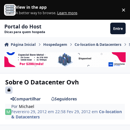
Ir para conteúdo
View in the app
×
Di
A better way to browse.
Learn more
.
Portal do Host
Entre
Dicas para quem hospeda
Página Inicial
Hospedagem
Co-location & Datacenters
Sobre O Datacenter Ovh
Compartilhar
Seguidores
Por
Michael
Fevereiro 29, 2012 em 22:58
Fev 29, 2012
em
Co-location
& Datacenters