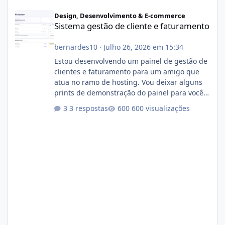
Sistema gestão de cliente e faturamento
Design, Desenvolvimento & E-commerce
Sistema gestão de cliente e faturamento
bernardes10
·
Julho 26, 2026 em 15:34
Estou desenvolvendo um painel de gestão de
clientes e faturamento para um amigo que
atua no ramo de hosting. Vou deixar alguns
prints de demonstração do painel para vocês
darem a opinião de vocês. O sistema já está
3 respostas
600 visualizações
com cerca de 80% concluído e conta com
gerenciamento de servidores de jogos, VPS e
hospedagem cPanel. Fico no aguardo do
feedback de vocês. TMJ! 🚀 Aceito críticas
construtivas!