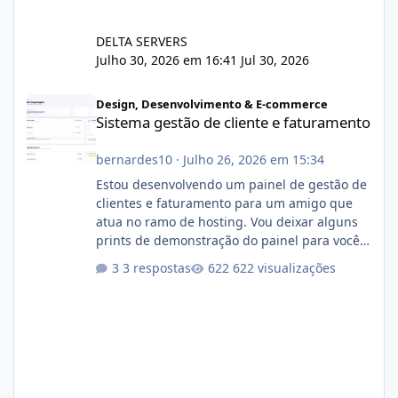
DELTA SERVERS
Julho 30, 2026 em 16:41
Jul 30, 2026
Sistema gestão de cliente e faturamento
Design, Desenvolvimento & E-commerce
Sistema gestão de cliente e faturamento
bernardes10
·
Julho 26, 2026 em 15:34
Estou desenvolvendo um painel de gestão de
clientes e faturamento para um amigo que
atua no ramo de hosting. Vou deixar alguns
prints de demonstração do painel para vocês
darem a opinião de vocês. O sistema já está
3 respostas
622 visualizações
com cerca de 80% concluído e conta com
gerenciamento de servidores de jogos, VPS e
hospedagem cPanel. Fico no aguardo do
feedback de vocês. TMJ! 🚀 Aceito críticas
construtivas!