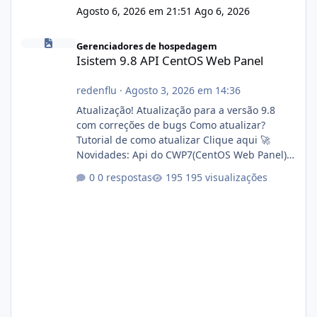
Agosto 6, 2026 em 21:51
Ago 6, 2026
Isistem 9.8 API CentOS Web Panel
Gerenciadores de hospedagem
Isistem 9.8 API CentOS Web Panel
redenflu
·
Agosto 3, 2026 em 14:36
Atualização! Atualização para a versão 9.8
com correções de bugs Como atualizar?
Tutorial de como atualizar Clique aqui 🚀
Novidades: Api do CWP7(CentOS Web Panel)
Link publico para consulta de sub.dominio
0 respostas
195 visualizações
autorizado a usasr o isistem:
https://isistem.com.br/check-license/ Editor
de texto Html para e-mails enviados pelo
sistema 🛠️ Correções: Ajuste no memory limit
do instalador agora com filtros para ajudar o
usuário. Ajuste no valor de renovação de
registro de domínio Ajuste assinatura n