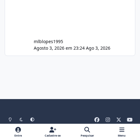
mlblopes1995
Agosto 3, 2026 em 23:24
Ago 3, 2026
Light Mode
Dark Mode
System Preference
f
i
x
y
a
n
o
Idiomas
Tema
Política De Privacidade
Contato
c
s
u
Entre
Cadastre-se
Pesquisar
Menu
Cookies
RSS