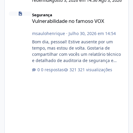
redenflu
Agosto 3, 2026 em 14:36
Ago 3, 2026
Vulnerabilidade no famoso VOX
Segurança
Vulnerabilidade no famoso VOX
msaulohenrique
·
Julho 30, 2026 em 14:54
Bom dia, pessoal! Estive ausente por um
tempo, mas estou de volta. Gostaria de
compartilhar com vocês um relatório técnico
e detalhado de auditoria de segurança e
conformidade referente ao VOXPANEL (versão
0 respostas
321 visualizações
atualmente em circulação e comercialização
no mercado). 1. Análise de Integridade dos
Arquivos Arquivo Tamanho Conteúdo
Identificado Integridade video.zip 623.85 MB
Painel de streaming de vídeo, binários
Wowza, FFmpeg e scripts AlmaLinux Íntegro
audio.zip 507.08 MB Painel PHP de áudio,
AutoDJ,