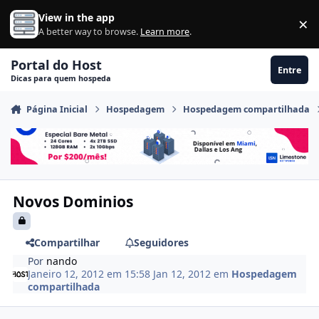
Ir para conteúdo
View in the app
×
Di
A better way to browse.
Learn more
.
Portal do Host
Entre
Dicas para quem hospeda
Página Inicial
Hospedagem
Hospedagem compartilhada
Novos Dominios
Compartilhar
Seguidores
Por
nando
Janeiro 12, 2012 em 15:58
Jan 12, 2012
em
Hospedagem
compartilhada