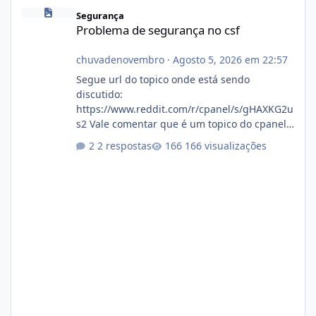
Problema de segurança no csf
Segurança
Problema de segurança no csf
chuvadenovembro
·
Agosto 5, 2026 em 22:57
Segue url do topico onde está sendo
discutido:
https://www.reddit.com/r/cpanel/s/gHAXKG2u
s2 Vale comentar que é um topico do cpanel...
Não sei como ta a pegada no da.
2 respostas
166 visualizações