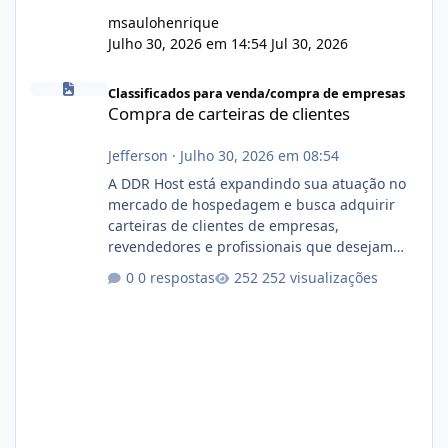
msaulohenrique
Julho 30, 2026 em 14:54
Jul 30, 2026
Compra de carteiras de clientes
Classificados para venda/compra de empresas
Compra de carteiras de clientes
Jefferson
·
Julho 30, 2026 em 08:54
A DDR Host está expandindo sua atuação no
mercado de hospedagem e busca adquirir
carteiras de clientes de empresas,
revendedores e profissionais que desejam
encerrar suas atividades ou reduzir sua
0 respostas
252 visualizações
operação. Se você possui clientes ativos de
hospedagem de sites, hospedagem revenda
(cPanel, DirectAdmin ou Plesk), podemos
apresentar uma proposta justa, transparente
e com total sigilo durante todo o processo. O
que buscamos Estamos interessados
principalmente em: Carteiras de clientes de
Hospedagem