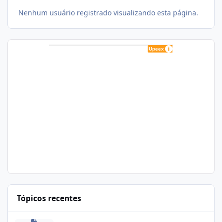
Nenhum usuário registrado visualizando esta página.
Tópicos recentes
Zapscape (CVE-2026-64561) no CloudLinux: Como Afeta cPanel e