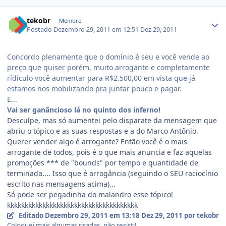
tekobr
Membro
Postado
Dezembro 29, 2011 em 12:51
Dez 29, 2011
Concordo plenamente que o domínio é seu e você vende ao
preço que quiser porém, muito arrogante e completamente
rídiculo você aumentar para R$2.500,00 em vista que já
estamos nos mobilizando pra juntar pouco e pagar.
E...
Vai ser ganâncioso lá no quinto dos inferno!
Desculpe, mas só aumentei pelo disparate da mensagem que
abriu o tópico e as suas respostas e a do Marco Antônio.
Querer vender algo é arrogante? Então você é o mais
arrogante de todos, pois é o que mais anuncia e faz aquelas
promoções *** de "bounds" por tempo e quantidade de
terminada.... Isso que é arrogância (seguindo o SEU raciocínio
escrito nas mensagens acima)...
Só pode ser pegadinha do malandro esse tópico!
kkkkkkkkkkkkkkkkkkkkkkkkkkkkkkkkkkkkk
Editado
Dezembro 29, 2011 em 13:18
Dez 29, 2011
por tekobr
Coloquei mais algumas risadas, não resisti!