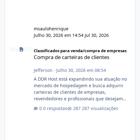
msaulohenrique
Julho 30, 2026 em 14:54
Jul 30, 2026
Compra de carteiras de clientes
Classificados para venda/compra de empresas
Compra de carteiras de clientes
Jefferson
·
Julho 30, 2026 em 08:54
A DDR Host está expandindo sua atuação no
mercado de hospedagem e busca adquirir
carteiras de clientes de empresas,
revendedores e profissionais que desejam
encerrar suas atividades ou reduzir sua
0 respostas
287 visualizações
operação. Se você possui clientes ativos de
hospedagem de sites, hospedagem revenda
(cPanel, DirectAdmin ou Plesk), podemos
apresentar uma proposta justa, transparente
e com total sigilo durante todo o processo. O