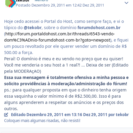
Postado
Dezembro 29, 2011 em 12:42
Dez 29, 2011
Hoje cedo acessei o Portal do Host, como sempre faço, e vi o
tópico do
@tekobr
, sobre o domínio
forumdohost.com.br
(
http://forum.portaldohost.com.br/threads/6543-vendo-
dom%C3%ADnio-forumdohost-com-br?goto=newpost
), e fiquei
um pouco revoltado por ele querer vender um domínio de R$
500.00 a força.
Peraí! O domínio é meu e eu vendo no preço que eu quiser!
Você me venderia o seu host a 1 real?! ... Deixa de ser (Editado
pela MODERAçAO)
Essa sua mensagem é totalmente ofensiva a minha pessoa e
solicito providências à moderação/administração do fórum!
ps.: para qualquer proposta em que o dinheiro tenha origem
essa vaquinha o valor mínimo é de R$2.500,00. Isso é para
alguns aprenderem a respeitar os anúncios e os preços dos
outros.
Editado
Dezembro 29, 2011 em 13:16
Dez 29, 2011
por tekobr
Coloquei mais algumas risadas, não resisti!