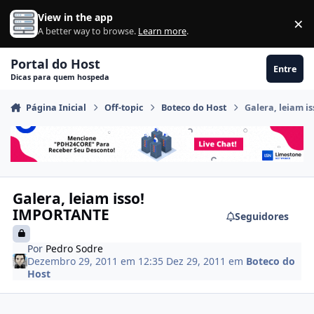
Ir para conteúdo
View in the app
×
Di
A better way to browse.
Learn more
.
Portal do Host
Entre
Dicas para quem hospeda
Página Inicial
Off-topic
Boteco do Host
Galera, leiam 
Galera, leiam isso!
IMPORTANTE
Seguidores
Por
Pedro Sodre
Dezembro 29, 2011 em 12:35
Dez 29, 2011
em
Boteco do
Host