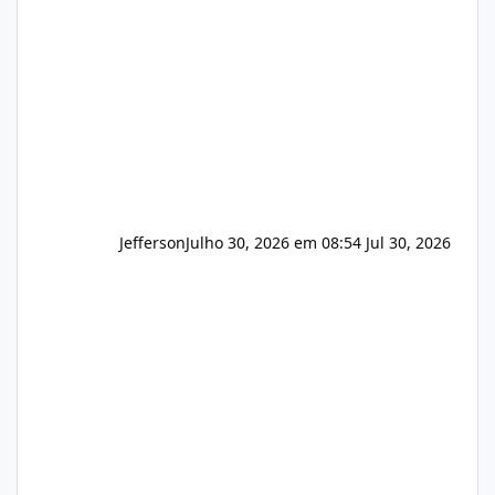
que buscamos Estamos interessados
principalmente em: Carteiras de clientes de
Hospedagem
Jefferson
Julho 30, 2026 em 08:54
Jul 30, 2026