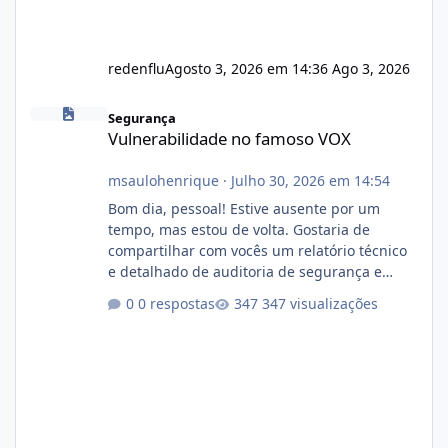
redenflu
Agosto 3, 2026 em 14:36
Ago 3, 2026
Vulnerabilidade no famoso VOX
Segurança
Vulnerabilidade no famoso VOX
msaulohenrique
·
Julho 30, 2026 em 14:54
Bom dia, pessoal! Estive ausente por um
tempo, mas estou de volta. Gostaria de
compartilhar com vocês um relatório técnico
e detalhado de auditoria de segurança e
conformidade referente ao VOXPANEL (versão
0 respostas
347 visualizações
atualmente em circulação e comercialização
no mercado). 1. Análise de Integridade dos
Arquivos Arquivo Tamanho Conteúdo
Identificado Integridade video.zip 623.85 MB
Painel de streaming de vídeo, binários
Wowza, FFmpeg e scripts AlmaLinux Íntegro
audio.zip 507.08 MB Painel PHP de áudio,