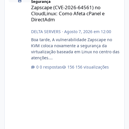
Segurança
Zapscape (CVE-2026-64561) no
CloudLinux: Como Afeta cPanel e
DirectAdm
DELTA SERVERS
·
Agosto 7, 2026 em 12:00
Boa tarde, A vulnerabilidade Zapscape no
KVM coloca novamente a segurança da
virtualização baseada em Linux no centro das
atenções.
https://cloudlinux.statuspage.io/incidents/dlr
0 respostas
156 visualizações
xjx23zz5f Criamos uma breve explicação:
https://www.deltaservers.com.br/blog/zapsca
pe-cve-2026-64561/