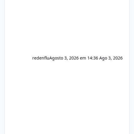
registro de domínio Ajuste assinatura n
redenflu
Agosto 3, 2026 em 14:36
Ago 3, 2026