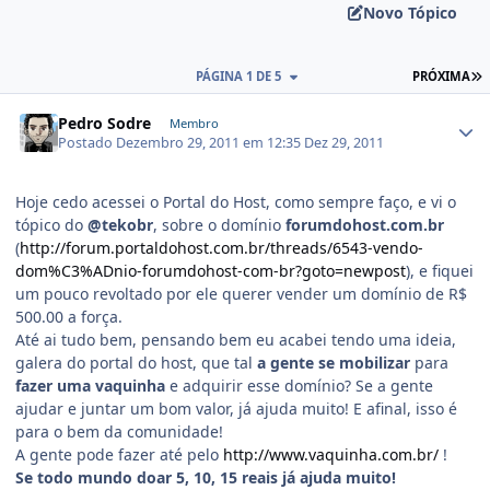
Novo Tópico
PÁGINA 1 DE 5
PRÓXIMA
Pedro Sodre
Membro
Postado
Dezembro 29, 2011 em 12:35
Dez 29, 2011
Hoje cedo acessei o Portal do Host, como sempre faço, e vi o
tópico do
@tekobr
, sobre o domínio
forumdohost.com.br
(
http://forum.portaldohost.com.br/threads/6543-vendo-
dom%C3%ADnio-forumdohost-com-br?goto=newpost
), e fiquei
um pouco revoltado por ele querer vender um domínio de R$
500.00 a força.
Até ai tudo bem, pensando bem eu acabei tendo uma ideia,
galera do portal do host, que tal
a gente se mobilizar
para
fazer uma vaquinha
e adquirir esse domínio? Se a gente
ajudar e juntar um bom valor, já ajuda muito! E afinal, isso é
para o bem da comunidade!
A gente pode fazer até pelo
http://www.vaquinha.com.br/
!
Se todo mundo doar 5, 10, 15 reais já ajuda muito!