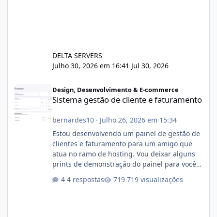
DELTA SERVERS
Julho 30, 2026 em 16:41
Jul 30, 2026
Sistema gestão de cliente e faturamento
Design, Desenvolvimento & E-commerce
Sistema gestão de cliente e faturamento
bernardes10
·
Julho 26, 2026 em 15:34
Estou desenvolvendo um painel de gestão de
clientes e faturamento para um amigo que
atua no ramo de hosting. Vou deixar alguns
prints de demonstração do painel para vocês
darem a opinião de vocês. O sistema já está
4 respostas
719 visualizações
com cerca de 80% concluído e conta com
gerenciamento de servidores de jogos, VPS e
hospedagem cPanel. Fico no aguardo do
feedback de vocês. TMJ! 🚀 Aceito críticas