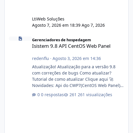
LtiWeb Soluções
Agosto 7, 2026 em 18:39
Ago 7, 2026
Isistem 9.8 API CentOS Web Panel
Gerenciadores de hospedagem
Isistem 9.8 API CentOS Web Panel
redenflu
·
Agosto 3, 2026 em 14:36
Atualização! Atualização para a versão 9.8
com correções de bugs Como atualizar?
Tutorial de como atualizar Clique aqui 🚀
Novidades: Api do CWP7(CentOS Web Panel)
Link publico para consulta de sub.dominio
0 respostas
261 visualizações
autorizado a usasr o isistem:
https://isistem.com.br/check-license/ Editor
de texto Html para e-mails enviados pelo
sistema 🛠️ Correções: Ajuste no memory limit
do instalador agora com filtros para ajudar o
usuário. Ajuste no valor de renovação de