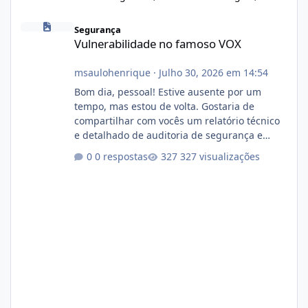
Vulnerabilidade no famoso VOX
Segurança
Vulnerabilidade no famoso VOX
msaulohenrique
·
Julho 30, 2026 em 14:54
Bom dia, pessoal! Estive ausente por um
tempo, mas estou de volta. Gostaria de
compartilhar com vocês um relatório técnico
e detalhado de auditoria de segurança e
conformidade referente ao VOXPANEL (versão
0 respostas
327 visualizações
atualmente em circulação e comercialização
no mercado). 1. Análise de Integridade dos
Arquivos Arquivo Tamanho Conteúdo
Identificado Integridade video.zip 623.85 MB
Painel de streaming de vídeo, binários
Wowza, FFmpeg e scripts AlmaLinux Íntegro
audio.zip 507.08 MB Painel PHP de áudio,
AutoDJ,