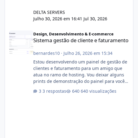
DELTA SERVERS
Julho 30, 2026 em 16:41
Jul 30, 2026
Sistema gestão de cliente e faturamento
Design, Desenvolvimento & E-commerce
Sistema gestão de cliente e faturamento
bernardes10
·
Julho 26, 2026 em 15:34
Estou desenvolvendo um painel de gestão de
clientes e faturamento para um amigo que
atua no ramo de hosting. Vou deixar alguns
prints de demonstração do painel para vocês
darem a opinião de vocês. O sistema já está
3 respostas
640 visualizações
com cerca de 80% concluído e conta com
gerenciamento de servidores de jogos, VPS e
hospedagem cPanel. Fico no aguardo do
feedback de vocês. TMJ! 🚀 Aceito críticas
construtivas!