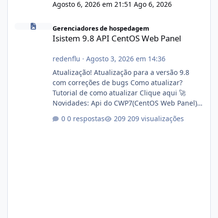
Agosto 6, 2026 em 21:51
Ago 6, 2026
Isistem 9.8 API CentOS Web Panel
Gerenciadores de hospedagem
Isistem 9.8 API CentOS Web Panel
redenflu
·
Agosto 3, 2026 em 14:36
Atualização! Atualização para a versão 9.8
com correções de bugs Como atualizar?
Tutorial de como atualizar Clique aqui 🚀
Novidades: Api do CWP7(CentOS Web Panel)
Link publico para consulta de sub.dominio
0 respostas
209 visualizações
autorizado a usasr o isistem:
https://isistem.com.br/check-license/ Editor
de texto Html para e-mails enviados pelo
sistema 🛠️ Correções: Ajuste no memory limit
do instalador agora com filtros para ajudar o
usuário. Ajuste no valor de renovação de
registro de domínio Ajuste assinatura n