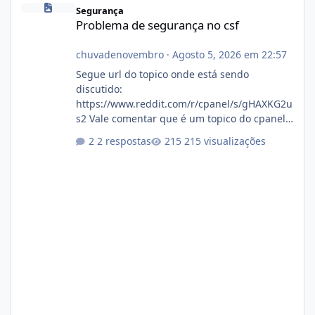
Segurança
Problema de segurança no csf
chuvadenovembro
·
Agosto 5, 2026 em 22:57
Segue url do topico onde está sendo
discutido:
https://www.reddit.com/r/cpanel/s/gHAXKG2u
s2 Vale comentar que é um topico do cpanel...
Não sei como ta a pegada no da.
2 respostas
215 visualizações