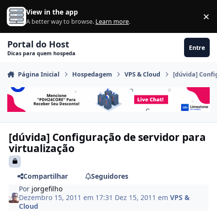
Ir para conteúdo
View in the app
×
Di
A better way to browse.
Learn more
.
Portal do Host
Entre
Dicas para quem hospeda
Página Inicial
Hospedagem
VPS & Cloud
[dúvida] Confi
[dúvida] Configuração de servidor para
virtualização
Compartilhar
Seguidores
Por
jorgefilho
Dezembro 15, 2011 em 17:31
Dez 15, 2011
em
VPS &
Cloud