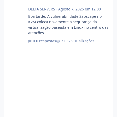
DELTA SERVERS
·
Agosto 7, 2026 em 12:00
Boa tarde, A vulnerabilidade Zapscape no
KVM coloca novamente a segurança da
virtualização baseada em Linux no centro das
atenções.
https://cloudlinux.statuspage.io/incidents/dlr
0 respostas
32 visualizações
xjx23zz5f Criamos uma breve explicação:
https://www.deltaservers.com.br/blog/zapsca
pe-cve-2026-64561/