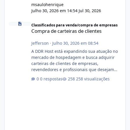
msaulohenrique
Julho 30, 2026 em 14:54
Jul 30, 2026
Compra de carteiras de clientes
Classificados para venda/compra de empresas
Compra de carteiras de clientes
Jefferson
·
Julho 30, 2026 em 08:54
A DDR Host está expandindo sua atuação no
mercado de hospedagem e busca adquirir
carteiras de clientes de empresas,
revendedores e profissionais que desejam
encerrar suas atividades ou reduzir sua
0 respostas
258 visualizações
operação. Se você possui clientes ativos de
hospedagem de sites, hospedagem revenda
(cPanel, DirectAdmin ou Plesk), podemos
apresentar uma proposta justa, transparente
e com total sigilo durante todo o processo. O
que buscamos Estamos interessados
principalmente em: Carteiras de clientes de
Hospedagem