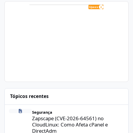
Tópicos recentes
Zapscape (CVE-2026-64561) no CloudLinux: Como Afeta cPanel e
Segurança
Zapscape (CVE-2026-64561) no
CloudLinux: Como Afeta cPanel e
DirectAdm