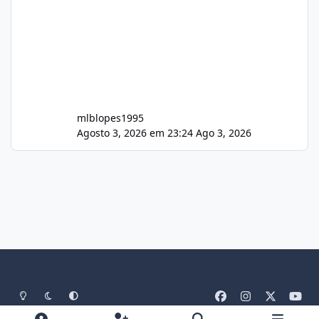
mlblopes1995
Agosto 3, 2026 em 23:24
Ago 3, 2026
Light Mode
Dark Mode
System Preference
f
i
x
y
a
n
o