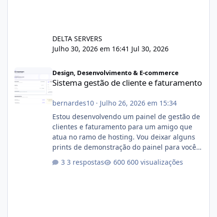
DELTA SERVERS
Julho 30, 2026 em 16:41
Jul 30, 2026
Sistema gestão de cliente e faturamento
Design, Desenvolvimento & E-commerce
Sistema gestão de cliente e faturamento
bernardes10
·
Julho 26, 2026 em 15:34
Estou desenvolvendo um painel de gestão de
clientes e faturamento para um amigo que
atua no ramo de hosting. Vou deixar alguns
prints de demonstração do painel para vocês
darem a opinião de vocês. O sistema já está
3 respostas
600 visualizações
com cerca de 80% concluído e conta com
gerenciamento de servidores de jogos, VPS e
hospedagem cPanel. Fico no aguardo do
feedback de vocês. TMJ! 🚀 Aceito críticas
construtivas!