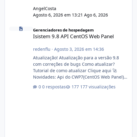
AngelCosta
Agosto 6, 2026 em 13:21
Ago 6, 2026
Isistem 9.8 API CentOS Web Panel
Gerenciadores de hospedagem
Isistem 9.8 API CentOS Web Panel
redenflu
·
Agosto 3, 2026 em 14:36
Atualização! Atualização para a versão 9.8
com correções de bugs Como atualizar?
Tutorial de como atualizar Clique aqui 🚀
Novidades: Api do CWP7(CentOS Web Panel)
Link publico para consulta de sub.dominio
0 respostas
177 visualizações
autorizado a usasr o isistem:
https://isistem.com.br/check-license/ Editor
de texto Html para e-mails enviados pelo
sistema 🛠️ Correções: Ajuste no memory limit
do instalador agora com filtros para ajudar o
usuário. Ajuste no valor de renovação de
registro de domínio Ajuste assinatura n