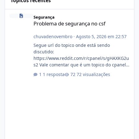
Tópicos recentes
Problema de segurança no csf
Segurança
Problema de segurança no csf
chuvadenovembro
·
Agosto 5, 2026 em 22:57
Segue url do topico onde está sendo
discutido:
https://www.reddit.com/r/cpanel/s/gHAXKG2u
s2 Vale comentar que é um topico do cpanel...
Não sei como ta a pegada no da.
1 resposta
72 visualizações