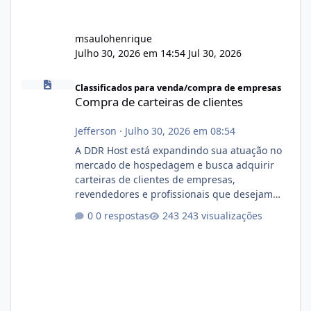
msaulohenrique
Julho 30, 2026 em 14:54
Jul 30, 2026
Compra de carteiras de clientes
Classificados para venda/compra de empresas
Compra de carteiras de clientes
Jefferson
·
Julho 30, 2026 em 08:54
A DDR Host está expandindo sua atuação no
mercado de hospedagem e busca adquirir
carteiras de clientes de empresas,
revendedores e profissionais que desejam
encerrar suas atividades ou reduzir sua
0 respostas
243 visualizações
operação. Se você possui clientes ativos de
hospedagem de sites, hospedagem revenda
(cPanel, DirectAdmin ou Plesk), podemos
apresentar uma proposta justa, transparente
e com total sigilo durante todo o processo. O
que buscamos Estamos interessados
principalmente em: Carteiras de clientes de