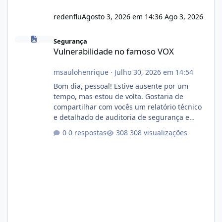
redenflu
Agosto 3, 2026 em 14:36
Ago 3, 2026
Vulnerabilidade no famoso VOX
Segurança
Vulnerabilidade no famoso VOX
msaulohenrique
·
Julho 30, 2026 em 14:54
Bom dia, pessoal! Estive ausente por um
tempo, mas estou de volta. Gostaria de
compartilhar com vocês um relatório técnico
e detalhado de auditoria de segurança e
conformidade referente ao VOXPANEL (versão
0 respostas
308 visualizações
atualmente em circulação e comercialização
no mercado). 1. Análise de Integridade dos
Arquivos Arquivo Tamanho Conteúdo
Identificado Integridade video.zip 623.85 MB
Painel de streaming de vídeo, binários
Wowza, FFmpeg e scripts AlmaLinux Íntegro
audio.zip 507.08 MB Painel PHP de áudio,
AutoDJ,