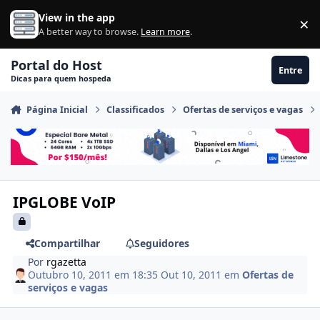
Ir para conteúdo
View in the app
×
Di
A better way to browse.
Learn more
.
Portal do Host
Entre
Dicas para quem hospeda
Página Inicial
Classificados
Ofertas de serviços e vagas
IPGLOBE VoIP
Compartilhar
Seguidores
Por
rgazetta
Outubro 10, 2011 em 18:35
Out 10, 2011
em
Ofertas de
serviços e vagas