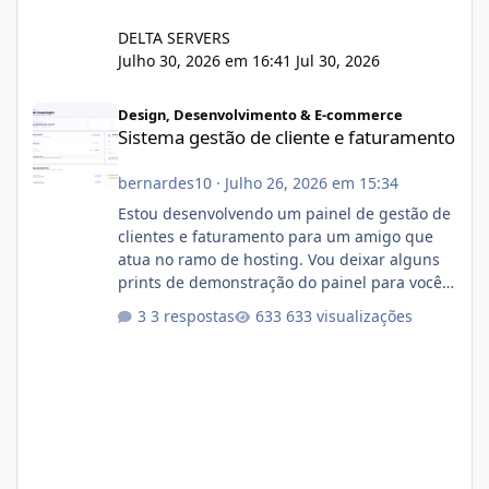
DELTA SERVERS
Julho 30, 2026 em 16:41
Jul 30, 2026
Sistema gestão de cliente e faturamento
Design, Desenvolvimento & E-commerce
Sistema gestão de cliente e faturamento
bernardes10
·
Julho 26, 2026 em 15:34
Estou desenvolvendo um painel de gestão de
clientes e faturamento para um amigo que
atua no ramo de hosting. Vou deixar alguns
prints de demonstração do painel para vocês
darem a opinião de vocês. O sistema já está
3 respostas
633 visualizações
com cerca de 80% concluído e conta com
gerenciamento de servidores de jogos, VPS e
hospedagem cPanel. Fico no aguardo do
feedback de vocês. TMJ! 🚀 Aceito críticas
construtivas!