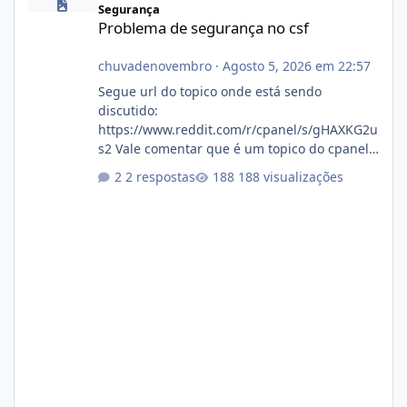
Segurança
Problema de segurança no csf
chuvadenovembro
·
Agosto 5, 2026 em 22:57
Segue url do topico onde está sendo
discutido:
https://www.reddit.com/r/cpanel/s/gHAXKG2u
s2 Vale comentar que é um topico do cpanel...
Não sei como ta a pegada no da.
2 respostas
188 visualizações