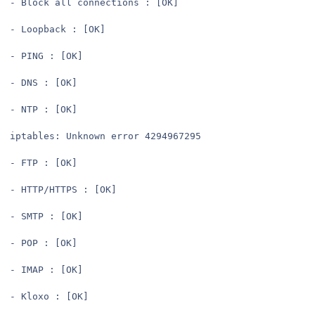
- Block all connections : [OK]

- Loopback : [OK]

- PING : [OK]

- DNS : [OK]

- NTP : [OK]

iptables: Unknown error 4294967295

- FTP : [OK]

- HTTP/HTTPS : [OK]

- SMTP : [OK]

- POP : [OK]

- IMAP : [OK]

- Kloxo : [OK]
