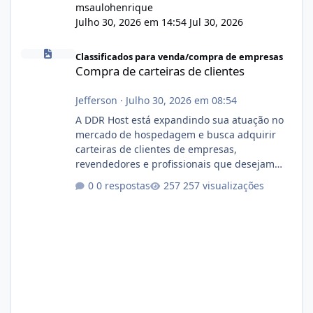
msaulohenrique
Julho 30, 2026 em 14:54
Jul 30, 2026
Compra de carteiras de clientes
Classificados para venda/compra de empresas
Compra de carteiras de clientes
Jefferson
·
Julho 30, 2026 em 08:54
A DDR Host está expandindo sua atuação no
mercado de hospedagem e busca adquirir
carteiras de clientes de empresas,
revendedores e profissionais que desejam
encerrar suas atividades ou reduzir sua
0 respostas
257 visualizações
operação. Se você possui clientes ativos de
hospedagem de sites, hospedagem revenda
(cPanel, DirectAdmin ou Plesk), podemos
apresentar uma proposta justa, transparente
e com total sigilo durante todo o processo. O
que buscamos Estamos interessados
principalmente em: Carteiras de clientes de
Hospedagem