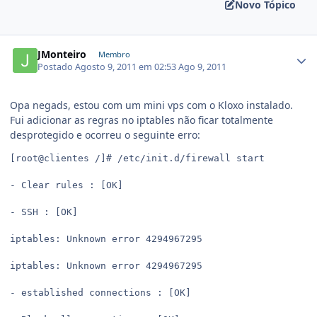
Novo Tópico
JMonteiro
Membro
Postado
Agosto 9, 2011 em 02:53
Ago 9, 2011
Opa negads, estou com um mini vps com o Kloxo instalado.
Fui adicionar as regras no iptables não ficar totalmente
desprotegido e ocorreu o seguinte erro:
[root@clientes /]# /etc/init.d/firewall start

- Clear rules : [OK]

- SSH : [OK]

iptables: Unknown error 4294967295

iptables: Unknown error 4294967295

- established connections : [OK]
