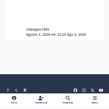
mlblopes1995
Agosto 3, 2026 em 23:24
Ago 3, 2026
Light Mode
Dark Mode
System Preference
f
i
x
y
a
n
o
Idiomas
Tema
Política De Privacidade
Contato
c
s
u
Entre
Cadastre-se
Pesquisar
Menu
Cookies
RSS
e
t
t