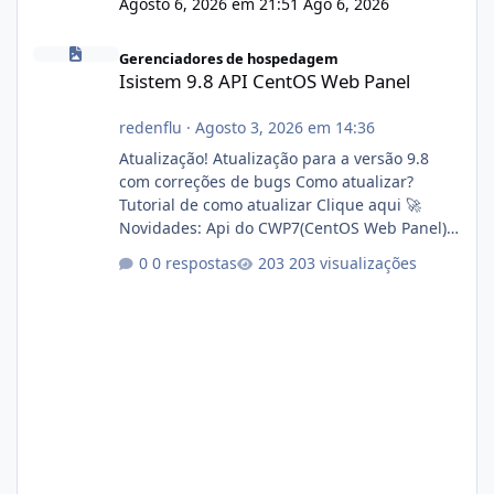
Agosto 6, 2026 em 21:51
Ago 6, 2026
Isistem 9.8 API CentOS Web Panel
Gerenciadores de hospedagem
Isistem 9.8 API CentOS Web Panel
redenflu
·
Agosto 3, 2026 em 14:36
Atualização! Atualização para a versão 9.8
com correções de bugs Como atualizar?
Tutorial de como atualizar Clique aqui 🚀
Novidades: Api do CWP7(CentOS Web Panel)
Link publico para consulta de sub.dominio
0 respostas
203 visualizações
autorizado a usasr o isistem:
https://isistem.com.br/check-license/ Editor
de texto Html para e-mails enviados pelo
sistema 🛠️ Correções: Ajuste no memory limit
do instalador agora com filtros para ajudar o
usuário. Ajuste no valor de renovação de
registro de domínio Ajuste assinatura n