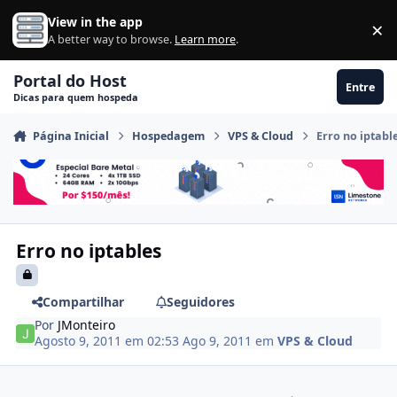
Ir para conteúdo
View in the app
×
Di
A better way to browse.
Learn more
.
Portal do Host
Entre
Dicas para quem hospeda
Página Inicial
Hospedagem
VPS & Cloud
Erro no iptabl
Erro no iptables
Compartilhar
Seguidores
Por
JMonteiro
Agosto 9, 2011 em 02:53
Ago 9, 2011
em
VPS & Cloud