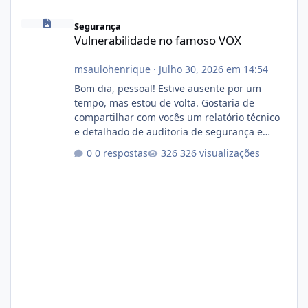
Vulnerabilidade no famoso VOX
Segurança
Vulnerabilidade no famoso VOX
msaulohenrique
·
Julho 30, 2026 em 14:54
Bom dia, pessoal! Estive ausente por um
tempo, mas estou de volta. Gostaria de
compartilhar com vocês um relatório técnico
e detalhado de auditoria de segurança e
conformidade referente ao VOXPANEL (versão
0 respostas
326 visualizações
atualmente em circulação e comercialização
no mercado). 1. Análise de Integridade dos
Arquivos Arquivo Tamanho Conteúdo
Identificado Integridade video.zip 623.85 MB
Painel de streaming de vídeo, binários
Wowza, FFmpeg e scripts AlmaLinux Íntegro
audio.zip 507.08 MB Painel PHP de áudio,
AutoDJ,