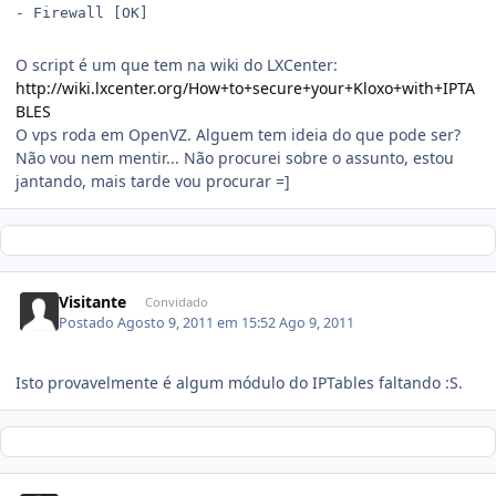
- Firewall [OK]
O script é um que tem na wiki do LXCenter:
http://wiki.lxcenter.org/How+to+secure+your+Kloxo+with+IPTA
BLES
O vps roda em OpenVZ. Alguem tem ideia do que pode ser?
Não vou nem mentir... Não procurei sobre o assunto, estou
jantando, mais tarde vou procurar =]
Visitante
Convidado
Postado
Agosto 9, 2011 em 15:52
Ago 9, 2011
Isto provavelmente é algum módulo do IPTables faltando :S.