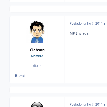
Postado
Junho 7, 2011 e
MP Enviada.
Clebson
Membro
318
posts
Brasil
Postado
Junho 7, 2011 e