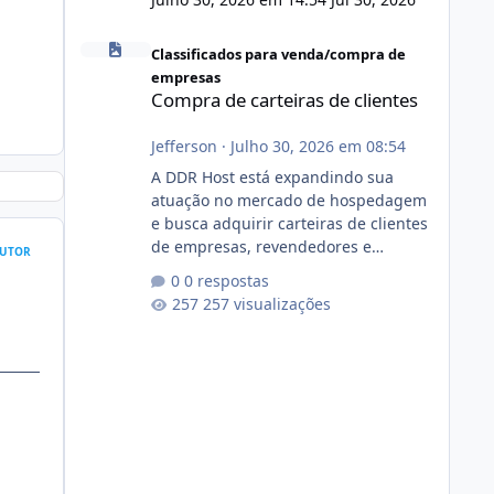
Compra de carteiras de clientes
Classificados para venda/compra de
empresas
Compra de carteiras de clientes
Jefferson
·
Julho 30, 2026 em 08:54
A DDR Host está expandindo sua
atuação no mercado de hospedagem
e busca adquirir carteiras de clientes
de empresas, revendedores e
UTOR
profissionais que desejam encerrar
0 respostas
suas atividades ou reduzir sua
257 visualizações
operação. Se você possui clientes
ativos de hospedagem de sites,
hospedagem revenda (cPanel,
DirectAdmin ou Plesk), podemos
apresentar uma proposta justa,
transparente e com total sigilo
durante todo o processo. O que
buscamos Estamos interessados