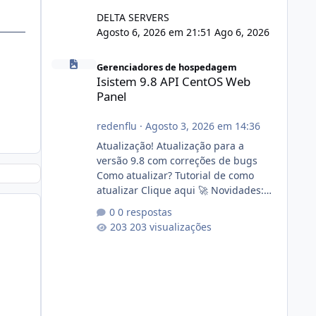
DELTA SERVERS
Agosto 6, 2026 em 21:51
Ago 6, 2026
Isistem 9.8 API CentOS Web Panel
Gerenciadores de hospedagem
Isistem 9.8 API CentOS Web
Panel
redenflu
·
Agosto 3, 2026 em 14:36
Atualização! Atualização para a
versão 9.8 com correções de bugs
Como atualizar? Tutorial de como
atualizar Clique aqui 🚀 Novidades:
Api do CWP7(CentOS Web Panel) Link
0 respostas
publico para consulta de sub.dominio
203 visualizações
autorizado a usasr o isistem:
https://isistem.com.br/check-license/
Editor de texto Html para e-mails
enviados pelo sistema 🛠️ Correções:
Ajuste no memory limit do instalador
agora com filtros para ajudar o