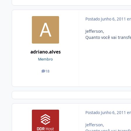
Postado
Junho 6, 2011 e
Jefferson,
Quanto você vai transf
adriano.alves
Membro
18
posts
Postado
Junho 6, 2011 e
Jefferson,
Quanto você vai transf