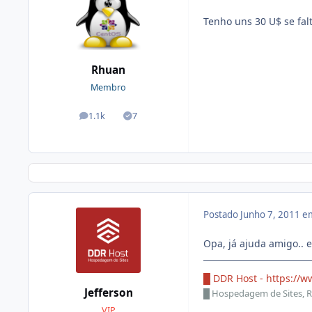
Tenho uns 30 U$ se fal
Rhuan
Membro
1.1k
7
posts
Soluções
Postado
Junho 7, 2011 e
Opa, já ajuda amigo.. e
█ DDR Host -
https://w
Jefferson
█
Hospedagem de Sites, R
VIP