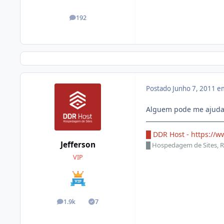
192
posts
Postado
Junho 7, 2011 e
Alguem pode me ajuda
█ DDR Host -
https://w
Jefferson
█
Hospedagem de Sites, R
VIP
1.9k
7
posts
Soluções