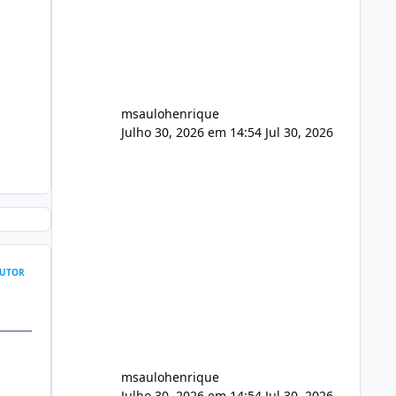
FFmpeg e scripts AlmaLinux Íntegro
audio.zip 507.08 MB Painel PHP de
áudio, AutoDJ,
msaulohenrique
Julho 30, 2026 em 14:54
Jul 30, 2026
UTOR
msaulohenrique
Julho 30, 2026 em 14:54
Jul 30, 2026