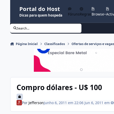
Ir para conteúdo
Portal do Host
Fóruns
Regras
Browse
Activ
Dicas para quem hospeda
Search...
Página Inicial
Classificados
Ofertas de serviços e vaga
Compro dólares - U$ 100
Por
Jefferson
Junho 6, 2011 em 22:06
Jun 6, 2011
em
O