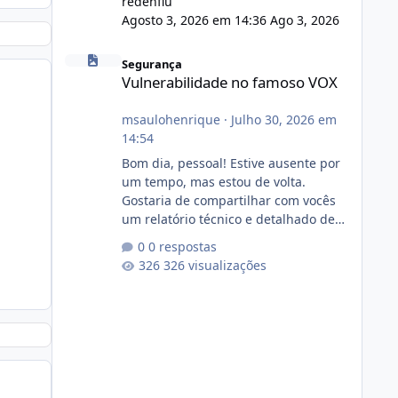
redenflu
Agosto 3, 2026 em 14:36
Ago 3, 2026
Vulnerabilidade no famoso VOX
Segurança
Vulnerabilidade no famoso VOX
msaulohenrique
·
Julho 30, 2026 em
14:54
Bom dia, pessoal! Estive ausente por
um tempo, mas estou de volta.
Gostaria de compartilhar com vocês
um relatório técnico e detalhado de
auditoria de segurança e
0 respostas
conformidade referente
326 visualizações
ao VOXPANEL (versão atualmente em
circulação e comercialização no
mercado). 1. Análise de Integridade
dos Arquivos Arquivo Tamanho
Conteúdo Identificado Integridade
video.zip 623.85 MB Painel de
streaming de vídeo, binários Wowza,