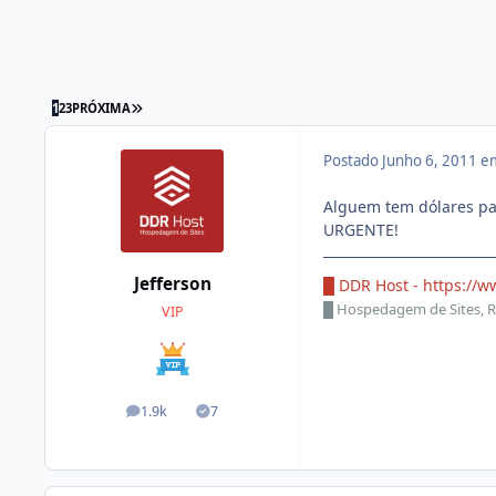
1
2
3
PRÓXIMA
Postado
Junho 6, 2011 e
Alguem tem dólares par
URGENTE!
Jefferson
█ DDR Host -
https://w
█
Hospedagem de Sites, R
VIP
1.9k
7
posts
Soluções