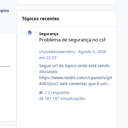
ópico
Tópicos recentes
Problema de segurança no csf
Segurança
Problema de segurança no csf
chuvadenovembro
·
Agosto 5, 2026
em 22:57
Segue url do topico onde está sendo
discutido:
https://www.reddit.com/r/cpanel/s/gH
AXKG2us2 Vale comentar que é um
topico do cpanel... Não sei como ta a
2 respostas
pegada no da.
187 visualizações