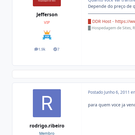
Depende do preço de q
Jefferson
█ DDR Host -
https://w
VIP
█
Hospedagem de Sites, R
1.9k
7
posts
Soluções
Postado
Junho 6, 2011 e
para quem voce ja ven
rodrigo.ribeiro
Membro