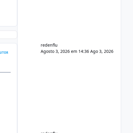
usuário. Ajuste no valor de renovação
de registro de domínio Ajuste
assinatura n
redenflu
Agosto 3, 2026 em 14:36
Ago 3, 2026
UTOR