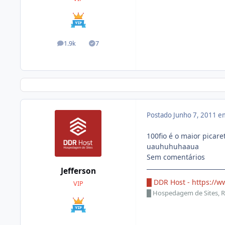
1.9k
7
posts
Soluções
Postado
Junho 7, 2011 e
100fio é o maior picare
uauhuhuhaaua
Sem comentários
Jefferson
█ DDR Host -
https://w
VIP
█
Hospedagem de Sites, R