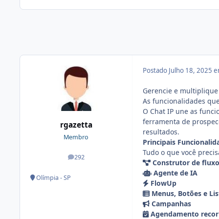
Postado
Julho 18, 2025 
Gerencie e multipliqu
As funcionalidades qu
O Chat IP une as func
ferramenta de prospec
rgazetta
resultados.
Membro
Principais Funcionalid
Tudo o que você precis
292
posts
Construtor de flux
Agente de IA
Olímpia - SP
FlowUp
Menus, Botões e Lis
Campanhas
Agendamento recor