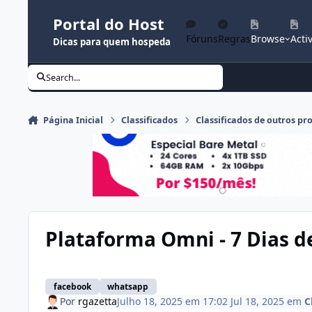
Ir para conteúdo
Portal do Host
Fóruns
Regras
Browse
Activ
Dicas para quem hospeda
Search...
Página Inicial
Classificados
Classificados de outros pr
Plataforma Omni - 7 Dias de
facebook
whatsapp
Por
rgazetta
Julho 18, 2025 em 17:02
Jul 18, 2025
em
C