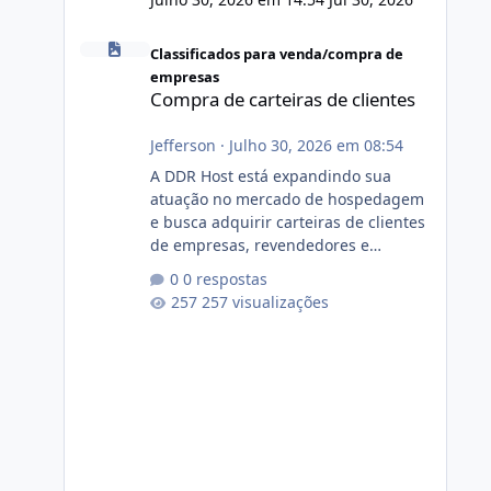
Compra de carteiras de clientes
Classificados para venda/compra de
empresas
Compra de carteiras de clientes
Jefferson
·
Julho 30, 2026 em 08:54
A DDR Host está expandindo sua
atuação no mercado de hospedagem
e busca adquirir carteiras de clientes
de empresas, revendedores e
profissionais que desejam encerrar
0 respostas
suas atividades ou reduzir sua
257 visualizações
operação. Se você possui clientes
ativos de hospedagem de sites,
hospedagem revenda (cPanel,
DirectAdmin ou Plesk), podemos
apresentar uma proposta justa,
transparente e com total sigilo
durante todo o processo. O que
buscamos Estamos interessados