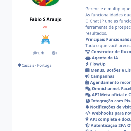
Gerencie e multipliqu
As funcionalidades qu
Fabio S Araujo
O Chat IP une as func
ferramenta de prospec
VIP
resultados.
Principais Funcionalid
Tudo o que você precis
Construtor de flux
1.7k
1
posts
Soluções
Agente de IA
FlowUp
Cascais - Portugal
Menus, Botões e Lis
Campanhas
Agendamento recor
Omnichannel: Face
API Meta oficial e
Integração com Pix
Notificações de visi
Webhooks para noti
API completa e doc
Autenticação 2FA O