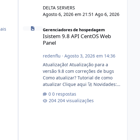
DELTA SERVERS
Agosto 6, 2026 em 21:51
Ago 6, 2026
Isistem 9.8 API CentOS Web Panel
ais
Gerenciadores de hospedagem
Isistem 9.8 API CentOS Web
Panel
redenflu
·
Agosto 3, 2026 em 14:36
Atualização! Atualização para a
versão 9.8 com correções de bugs
Como atualizar? Tutorial de como
atualizar Clique aqui 🚀 Novidades:
Api do CWP7(CentOS Web Panel) Link
0 respostas
publico para consulta de sub.dominio
204 visualizações
autorizado a usasr o isistem:
https://isistem.com.br/check-license/
Editor de texto Html para e-mails
enviados pelo sistema 🛠️ Correções:
Ajuste no memory limit do instalador
agora com filtros para ajudar o