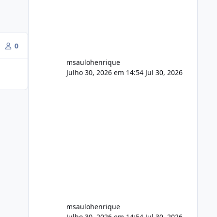
FFmpeg e scripts AlmaLinux Íntegro
audio.zip 507.08 MB Painel PHP de
áudio, AutoDJ,
0
msaulohenrique
Julho 30, 2026 em 14:54
Jul 30, 2026
msaulohenrique
Julho 30, 2026 em 14:54
Jul 30, 2026