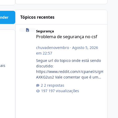
Tópicos recentes
nder
Problema de segurança no csf
Segurança
Problema de segurança no csf
chuvadenovembro
·
Agosto 5, 2026
em 22:57
Segue url do topico onde está sendo
ais
discutido:
https://www.reddit.com/r/cpanel/s/gH
AXKG2us2 Vale comentar que é um
topico do cpanel... Não sei como ta a
2 respostas
pegada no da.
197 visualizações