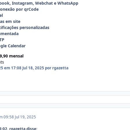
book, Instagram, Webchat e WhatsApp
 Conexão por qrCode
el
tas em site
ficações personalizadas
umentada
TP
gle Calendar
79,90 mensal
ts
025 em 17:08
Jul 18, 2025
por rgazetta
em 09:58
Jul 19, 2025
:02, rgazetta disse: