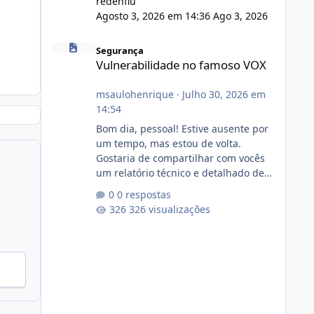
redenflu
Agosto 3, 2026 em 14:36
Ago 3, 2026
Vulnerabilidade no famoso VOX
Segurança
Vulnerabilidade no famoso VOX
msaulohenrique
·
Julho 30, 2026 em
14:54
Bom dia, pessoal! Estive ausente por
um tempo, mas estou de volta.
Gostaria de compartilhar com vocês
um relatório técnico e detalhado de
auditoria de segurança e
0 respostas
conformidade referente
326 visualizações
ao VOXPANEL (versão atualmente em
circulação e comercialização no
mercado). 1. Análise de Integridade
dos Arquivos Arquivo Tamanho
Conteúdo Identificado Integridade
video.zip 623.85 MB Painel de
streaming de vídeo, binários Wowza,