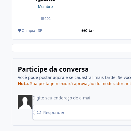
Membro
292
posts
Citar
Olímpia - SP
Participe da conversa
Você pode postar agora e se cadastrar mais tarde. Se vo
Nota:
Sua postagem exigirá aprovação do moderador antes 
Responder