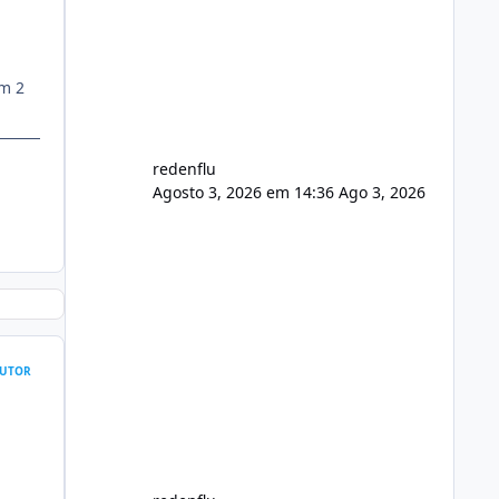
usuário. Ajuste no valor de renovação
de registro de domínio Ajuste
assinatura n
em 2
redenflu
Agosto 3, 2026 em 14:36
Ago 3, 2026
UTOR