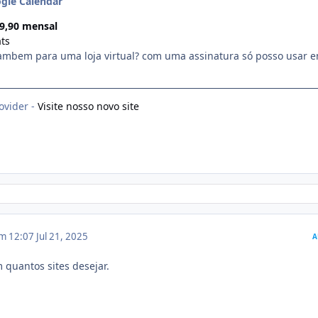
gle Calendar
79,90 mensal
ts
tambem para uma loja virtual? com uma assinatura só posso usar 
ovider -
Visite nosso novo site
em 12:07
Jul 21, 2025
A
 quantos sites desejar.