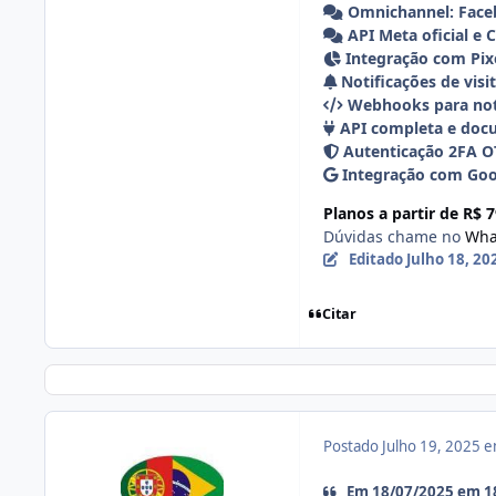
Omnichannel: Face
API Meta oficial e
Integração com Pix
Notificações de visi
Webhooks para noti
API completa e doc
Autenticação 2FA O
Integração com Goo
Planos a partir de R$ 
Dúvidas chame no
Wha
Editado
Julho 18, 2
Citar
Postado
Julho 19, 2025 
Em 18/07/2025 em 18