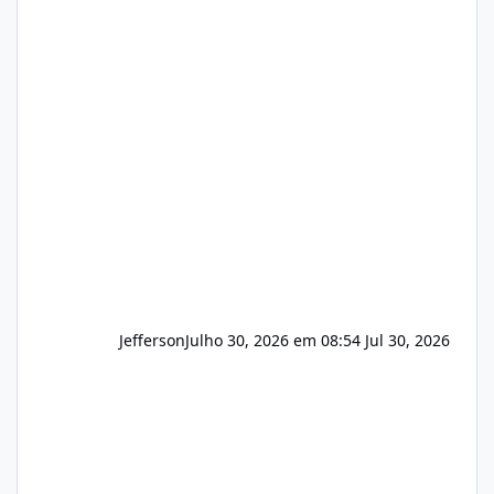
hospedagem de sites, hospedagem revenda
(cPanel, DirectAdmin ou Plesk), podemos
apresentar uma proposta justa, transparente
e com total sigilo durante todo o processo. O
que buscamos Estamos interessados
principalmente em: Carteiras de clientes de
Hospedagem
Jefferson
Julho 30, 2026 em 08:54
Jul 30, 2026