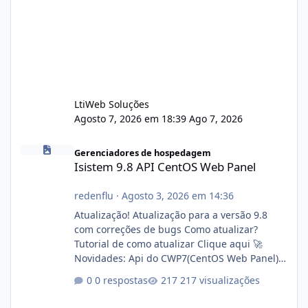
LtiWeb Soluções
Agosto 7, 2026 em 18:39
Ago 7, 2026
Isistem 9.8 API CentOS Web Panel
Gerenciadores de hospedagem
Isistem 9.8 API CentOS Web Panel
redenflu
·
Agosto 3, 2026 em 14:36
Atualização! Atualização para a versão 9.8
com correções de bugs Como atualizar?
Tutorial de como atualizar Clique aqui 🚀
Novidades: Api do CWP7(CentOS Web Panel)
Link publico para consulta de sub.dominio
0 respostas
217 visualizações
autorizado a usasr o isistem:
https://isistem.com.br/check-license/ Editor