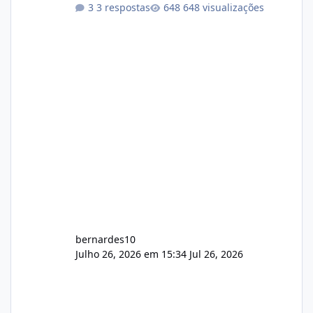
darem a opinião de vocês. O sistema já está
3 respostas
648 visualizações
com cerca de 80% concluído e conta com
gerenciamento de servidores de jogos, VPS e
hospedagem cPanel. Fico no aguardo do
feedback de vocês. TMJ! 🚀 Aceito críticas
construtivas!
bernardes10
Julho 26, 2026 em 15:34
Jul 26, 2026