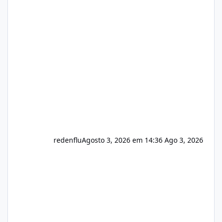
de texto Html para e-mails enviados pelo
sistema 🛠️ Correções: Ajuste no memory limit
do instalador agora com filtros para ajudar o
usuário. Ajuste no valor de renovação de
registro de domínio Ajuste assinatura n
redenflu
Agosto 3, 2026 em 14:36
Ago 3, 2026