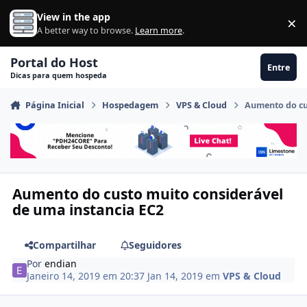
Ir para conteúdo
View in the app
×
Di
A better way to browse.
Learn more
.
Portal do Host
Entre
Dicas para quem hospeda
Página Inicial
Hospedagem
VPS & Cloud
Aumento do cu
Aumento do custo muito considerável
de uma instancia EC2
Compartilhar
Seguidores
Por
endian
Janeiro 14, 2019 em 20:37
Jan 14, 2019
em
VPS & Cloud