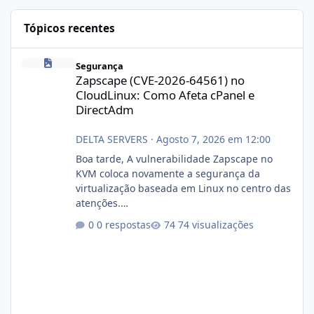
Tópicos recentes
Zapscape (CVE-2026-64561) no CloudLinux: Como Afeta cPanel e
Segurança
Zapscape (CVE-2026-64561) no
CloudLinux: Como Afeta cPanel e
DirectAdm
DELTA SERVERS
·
Agosto 7, 2026 em 12:00
Boa tarde, A vulnerabilidade Zapscape no
KVM coloca novamente a segurança da
virtualização baseada em Linux no centro das
atenções.
https://cloudlinux.statuspage.io/incidents/dlr
0 respostas
74 visualizações
xjx23zz5f Criamos uma breve explicação:
https://www.deltaservers.com.br/blog/zapsca
pe-cve-2026-64561/