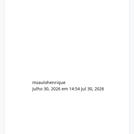
Identificado Integridade video.zip 623.85 MB
Painel de streaming de vídeo, binários
Wowza, FFmpeg e scripts AlmaLinux Íntegro
audio.zip 507.08 MB Painel PHP de áudio,
AutoDJ,
msaulohenrique
Julho 30, 2026 em 14:54
Jul 30, 2026