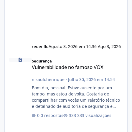
redenflu
Agosto 3, 2026 em 14:36
Ago 3, 2026
Vulnerabilidade no famoso VOX
Segurança
Vulnerabilidade no famoso VOX
msaulohenrique
·
Julho 30, 2026 em 14:54
Bom dia, pessoal! Estive ausente por um
tempo, mas estou de volta. Gostaria de
compartilhar com vocês um relatório técnico
e detalhado de auditoria de segurança e
conformidade referente ao VOXPANEL (versão
0 respostas
333 visualizações
atualmente em circulação e comercialização
no mercado). 1. Análise de Integridade dos
Arquivos Arquivo Tamanho Conteúdo