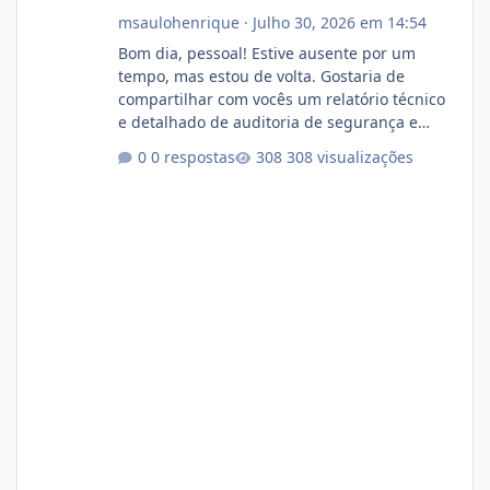
msaulohenrique
·
Julho 30, 2026 em 14:54
Bom dia, pessoal! Estive ausente por um
tempo, mas estou de volta. Gostaria de
compartilhar com vocês um relatório técnico
e detalhado de auditoria de segurança e
conformidade referente ao VOXPANEL (versão
0 respostas
308 visualizações
atualmente em circulação e comercialização
no mercado). 1. Análise de Integridade dos
Arquivos Arquivo Tamanho Conteúdo
Identificado Integridade video.zip 623.85 MB
Painel de streaming de vídeo, binários
Wowza, FFmpeg e scripts AlmaLinux Íntegro
audio.zip 507.08 MB Painel PHP de áudio,
AutoDJ,