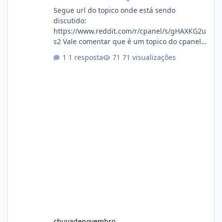
Segue url do topico onde está sendo
discutido:
https://www.reddit.com/r/cpanel/s/gHAXKG2u
s2 Vale comentar que é um topico do cpanel...
Não sei como ta a pegada no da.
1 resposta
71 visualizações
chuvadenovembro