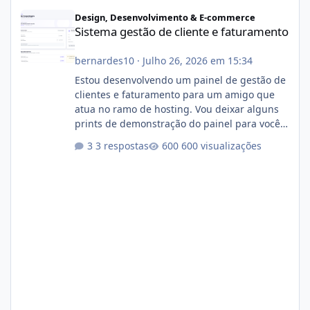
Sistema gestão de cliente e faturamento
Design, Desenvolvimento & E-commerce
Sistema gestão de cliente e faturamento
bernardes10
·
Julho 26, 2026 em 15:34
Estou desenvolvendo um painel de gestão de
clientes e faturamento para um amigo que
atua no ramo de hosting. Vou deixar alguns
prints de demonstração do painel para vocês
darem a opinião de vocês. O sistema já está
3 respostas
600 visualizações
com cerca de 80% concluído e conta com
gerenciamento de servidores de jogos, VPS e
hospedagem cPanel. Fico no aguardo do
feedback de vocês. TMJ! 🚀 Aceito críticas
construtivas!