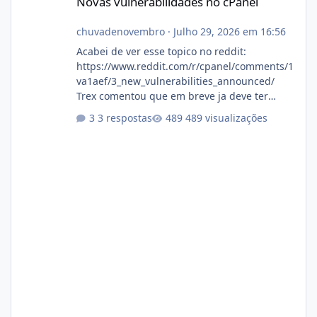
Novas vulnerabilidades no cPanel
chuvadenovembro
·
Julho 29, 2026 em 16:56
Acabei de ver esse topico no reddit:
https://www.reddit.com/r/cpanel/comments/1
va1aef/3_new_vulnerabilities_announced/
Trex comentou que em breve ja deve ter
atualizações...
3 respostas
489 visualizações