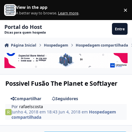
Ir para conteúdo
View in the app
×
Di
A better way to browse.
Learn more
.
Portal do Host
Entre
Dicas para quem hospeda
Página Inicial
Hospedagem
Hospedagem compartilhada
Possivel Fusão The Planet e Softlayer
Compartilhar
Seguidores
Por
rafaelscosta
Junho 4, 2018 em 18:43
Jun 4, 2018
em
Hospedagem
compartilhada