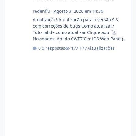
redenflu
·
Agosto 3, 2026 em 14:36
Atualização! Atualização para a versão 9.8
com correções de bugs Como atualizar?
Tutorial de como atualizar Clique aqui 🚀
Novidades: Api do CWP7(CentOS Web Panel)
Link publico para consulta de sub.dominio
0 respostas
177 visualizações
autorizado a usasr o isistem:
https://isistem.com.br/check-license/ Editor
de texto Html para e-mails enviados pelo
sistema 🛠️ Correções: Ajuste no memory limit
do instalador agora com filtros para ajudar o
usuário. Ajuste no valor de renovação de
registro de domínio Ajuste assinatura n