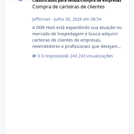
Classificados para venda/compra de empresas
Compra de carteiras de clientes
Jefferson
·
Julho 30, 2026 em 08:54
A DDR Host está expandindo sua atuação no
mercado de hospedagem e busca adquirir
carteiras de clientes de empresas,
revendedores e profissionais que desejam
encerrar suas atividades ou reduzir sua
0 respostas
243 visualizações
operação. Se você possui clientes ativos de
hospedagem de sites, hospedagem revenda
(cPanel, DirectAdmin ou Plesk), podemos
apresentar uma proposta justa, transparente
e com total sigilo durante todo o processo. O
que buscamos Estamos interessados
principalmente em: Carteiras de clientes de
Hospedagem