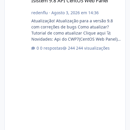
Isistem 9.8 API CentOS Web Panel
redenflu
·
Agosto 3, 2026 em 14:36
Atualização! Atualização para a versão 9.8
com correções de bugs Como atualizar?
Tutorial de como atualizar Clique aqui 🚀
Novidades: Api do CWP7(CentOS Web Panel)
Link publico para consulta de sub.dominio
0 respostas
244 visualizações
autorizado a usasr o isistem:
https://isistem.com.br/check-license/ Editor
de texto Html para e-mails enviados pelo
sistema 🛠️ Correções: Ajuste no memory limit
do instalador agora com filtros para ajudar o
usuário. Ajuste no valor de renovação de
registro de domínio Ajuste assinatura n