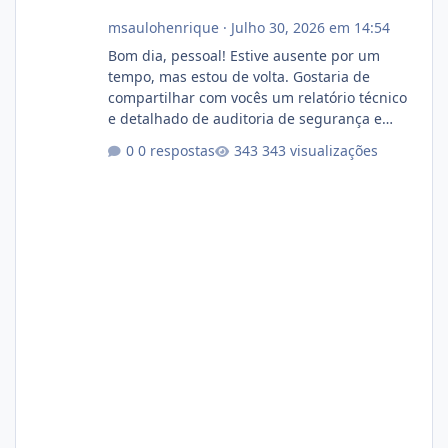
msaulohenrique
·
Julho 30, 2026 em 14:54
Bom dia, pessoal! Estive ausente por um
tempo, mas estou de volta. Gostaria de
compartilhar com vocês um relatório técnico
e detalhado de auditoria de segurança e
conformidade referente ao VOXPANEL (versão
0 respostas
343 visualizações
atualmente em circulação e comercialização
no mercado). 1. Análise de Integridade dos
Arquivos Arquivo Tamanho Conteúdo
Identificado Integridade video.zip 623.85 MB
Painel de streaming de vídeo, binários
Wowza, FFmpeg e scripts AlmaLinux Íntegro
audio.zip 507.08 MB Painel PHP de áudio,
AutoDJ,