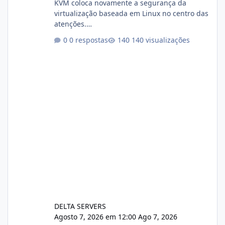
KVM coloca novamente a segurança da
virtualização baseada em Linux no centro das
atenções.
https://cloudlinux.statuspage.io/incidents/dlr
0 respostas
140 visualizações
xjx23zz5f Criamos uma breve explicação:
https://www.deltaservers.com.br/blog/zapsca
pe-cve-2026-64561/
DELTA SERVERS
Agosto 7, 2026 em 12:00
Ago 7, 2026