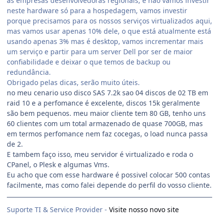
as empresas desenvolvedoras regionais, e não vamos investir
neste hardware só para a hospedagem, vamos investir
porque precisamos para os nossos serviços virtualizados aqui,
mas vamos usar apenas 10% dele, o que está atualmente está
usando apenas 3% mas é desktop, vamos incrementar mais
um serviço e partir para um server Dell por ser de maior
confiabilidade e deixar o que temos de backup ou
redundância.
Obrigado pelas dicas, serão muito úteis.
no meu cenario uso disco SAS 7.2k sao 04 discos de 02 TB em
raid 10 e a perfomance é excelente, discos 15k geralmente
são bem pequenos. meu maior cliente tem 80 GB, tenho uns
60 clientes com um total armazenado de quase 700GB, mas
em termos perfomance nem faz cocegas, o load nunca passa
de 2.
E tambem faço isso, meu servidor é virtualizado e roda o
CPanel, o Plesk e algumas Vms.
Eu acho que com esse hardware é possivel colocar 500 contas
facilmente, mas como falei depende do perfil do vosso cliente.
Suporte TI & Service Provider -
Visite nosso novo site