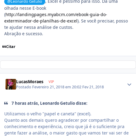
, Excel é péssimo para isso. Dá uma
@Leonardo Getulio
olhada nesse E-book
(
http://landingpages.myabcm.com/ebook-guia-do-
exterminador-de-planilhas-de-excel
). Se você precisar, posso
te ajudar nessa análise de custos.
Abração e sucesso.
Citar
LucasMoraes
VIP
Postado
Fevereiro 21, 2018 em 20:02
Fev 21, 2018
7 horas atrás, Leonardo Getulio disse:
Utilizamos o velho "papel e caneta" (excel).
Quanto aos demais quero agradecer por compartilhar o
conhecimento e experiência, creio que já é o suficiente pra
gente fazer a análise, o maior gasto que vamos ter vai ser de