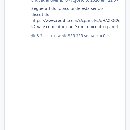
chuvadenovembro
·
Agosto 5, 2026 em 22:57
Segue url do topico onde está sendo
discutido:
https://www.reddit.com/r/cpanel/s/gHAXKG2u
s2 Vale comentar que é um topico do cpanel...
Não sei como ta a pegada no da.
3 respostas
355 visualizações