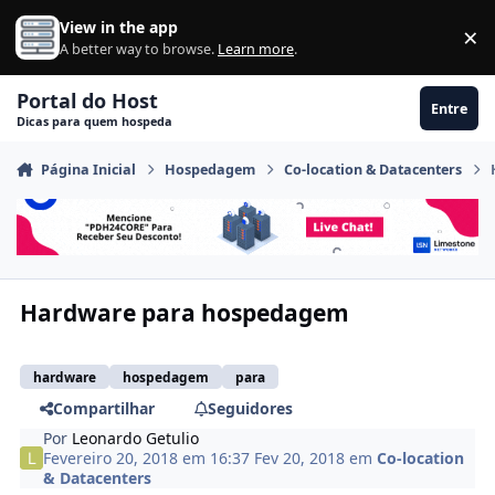
Ir para conteúdo
View in the app
×
Di
A better way to browse.
Learn more
.
Portal do Host
Entre
Dicas para quem hospeda
Página Inicial
Hospedagem
Co-location & Datacenters
Hardware para hospedagem
hardware
hospedagem
para
Compartilhar
Seguidores
Por
Leonardo Getulio
Fevereiro 20, 2018 em 16:37
Fev 20, 2018
em
Co-location
& Datacenters