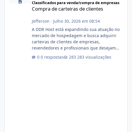
Classificados para venda/compra de empresas
Compra de carteiras de clientes
Jefferson
·
Julho 30, 2026 em 08:54
A DDR Host está expandindo sua atuação no
mercado de hospedagem e busca adquirir
carteiras de clientes de empresas,
revendedores e profissionais que desejam
encerrar suas atividades ou reduzir sua
0 respostas
283 visualizações
operação. Se você possui clientes ativos de
hospedagem de sites, hospedagem revenda
(cPanel, DirectAdmin ou Plesk), podemos
apresentar uma proposta justa, transparente
e com total sigilo durante todo o processo. O
que buscamos Estamos interessados
principalmente em: Carteiras de clientes de
Hospedagem