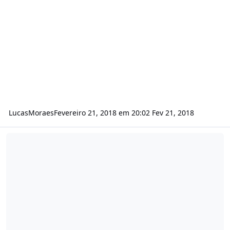
LucasMoraes
Fevereiro 21, 2018 em 20:02
Fev 21, 2018
Servidores Dedicados Para Jogos