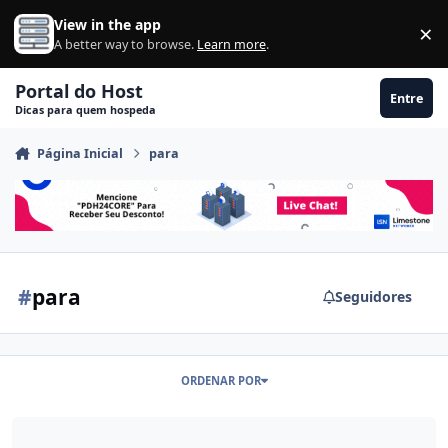
Ir para conteúdo
View in the app
×
Di
A better way to browse.
Learn more
.
Portal do Host
Entre
Dicas para quem hospeda
Página Inicial
para
#
para
Seguidores
ORDENAR POR
Hardware para hospedagem