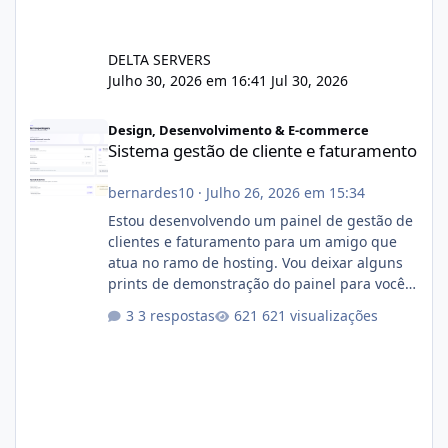
DELTA SERVERS
Julho 30, 2026 em 16:41
Jul 30, 2026
Sistema gestão de cliente e faturamento
Design, Desenvolvimento & E-commerce
Sistema gestão de cliente e faturamento
bernardes10
·
Julho 26, 2026 em 15:34
Estou desenvolvendo um painel de gestão de
clientes e faturamento para um amigo que
atua no ramo de hosting. Vou deixar alguns
prints de demonstração do painel para vocês
darem a opinião de vocês. O sistema já está
3 respostas
621 visualizações
com cerca de 80% concluído e conta com
gerenciamento de servidores de jogos, VPS e
hospedagem cPanel. Fico no aguardo do
feedback de vocês. TMJ! 🚀 Aceito críticas
construtivas!