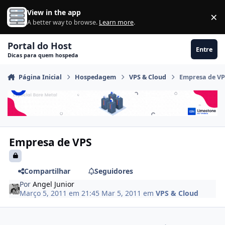
Ir para conteúdo
View in the app
×
Di
A better way to browse.
Learn more
.
Portal do Host
Entre
Dicas para quem hospeda
Página Inicial
Hospedagem
VPS & Cloud
Empresa de V
Empresa de VPS
Compartilhar
Seguidores
Por
Angel Junior
Março 5, 2011 em 21:45
Mar 5, 2011
em
VPS & Cloud