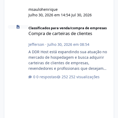
msaulohenrique
Julho 30, 2026 em 14:54
Jul 30, 2026
Compra de carteiras de clientes
Classificados para venda/compra de empresas
Compra de carteiras de clientes
Jefferson
·
Julho 30, 2026 em 08:54
A DDR Host está expandindo sua atuação no
mercado de hospedagem e busca adquirir
carteiras de clientes de empresas,
revendedores e profissionais que desejam
encerrar suas atividades ou reduzir sua
0 respostas
252 visualizações
operação. Se você possui clientes ativos de
hospedagem de sites, hospedagem revenda
(cPanel, DirectAdmin ou Plesk), podemos
apresentar uma proposta justa, transparente
e com total sigilo durante todo o processo. O
que buscamos Estamos interessados
principalmente em: Carteiras de clientes de