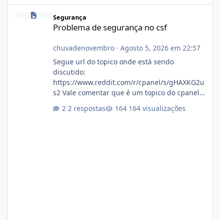
Problema de segurança no csf
Segurança
Problema de segurança no csf
chuvadenovembro
·
Agosto 5, 2026 em 22:57
Segue url do topico onde está sendo
discutido:
https://www.reddit.com/r/cpanel/s/gHAXKG2u
s2 Vale comentar que é um topico do cpanel...
Não sei como ta a pegada no da.
2 respostas
164 visualizações