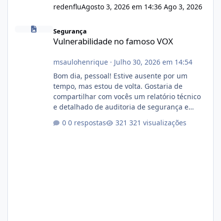
redenflu
Agosto 3, 2026 em 14:36
Ago 3, 2026
Vulnerabilidade no famoso VOX
Segurança
Vulnerabilidade no famoso VOX
msaulohenrique
·
Julho 30, 2026 em 14:54
Bom dia, pessoal! Estive ausente por um
tempo, mas estou de volta. Gostaria de
compartilhar com vocês um relatório técnico
e detalhado de auditoria de segurança e
conformidade referente ao VOXPANEL (versão
0 respostas
321 visualizações
atualmente em circulação e comercialização
no mercado). 1. Análise de Integridade dos
Arquivos Arquivo Tamanho Conteúdo
Identificado Integridade video.zip 623.85 MB
Painel de streaming de vídeo, binários
Wowza, FFmpeg e scripts AlmaLinux Íntegro
audio.zip 507.08 MB Painel PHP de áudio,
AutoDJ,