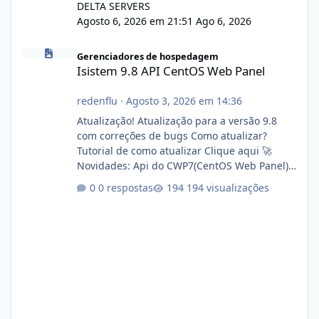
DELTA SERVERS
Agosto 6, 2026 em 21:51
Ago 6, 2026
Isistem 9.8 API CentOS Web Panel
Gerenciadores de hospedagem
Isistem 9.8 API CentOS Web Panel
redenflu
·
Agosto 3, 2026 em 14:36
Atualização! Atualização para a versão 9.8
com correções de bugs Como atualizar?
Tutorial de como atualizar Clique aqui 🚀
Novidades: Api do CWP7(CentOS Web Panel)
Link publico para consulta de sub.dominio
0 respostas
194 visualizações
autorizado a usasr o isistem:
https://isistem.com.br/check-license/ Editor
de texto Html para e-mails enviados pelo
sistema 🛠️ Correções: Ajuste no memory limit
do instalador agora com filtros para ajudar o
usuário. Ajuste no valor de renovação de
registro de domínio Ajuste assinatura n