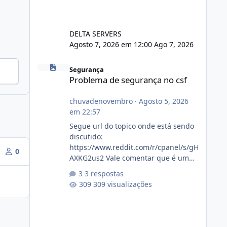
DELTA SERVERS
Agosto 7, 2026 em 12:00
Ago 7, 2026
Problema de segurança no csf
Segurança
Problema de segurança no csf
chuvadenovembro
·
Agosto 5, 2026
em 22:57
Segue url do topico onde está sendo
discutido:
https://www.reddit.com/r/cpanel/s/gH
0
AXKG2us2 Vale comentar que é um
topico do cpanel... Não sei como ta a
3 respostas
pegada no da.
309 visualizações