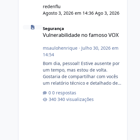
redenflu
Agosto 3, 2026 em 14:36
Ago 3, 2026
Vulnerabilidade no famoso VOX
Segurança
Vulnerabilidade no famoso VOX
msaulohenrique
·
Julho 30, 2026 em
14:54
Bom dia, pessoal! Estive ausente por
um tempo, mas estou de volta.
Gostaria de compartilhar com vocês
um relatório técnico e detalhado de
auditoria de segurança e
0 respostas
conformidade referente
340 visualizações
ao VOXPANEL (versão atualmente em
circulação e comercialização no
mercado). 1. Análise de Integridade
dos Arquivos Arquivo Tamanho
Conteúdo Identificado Integridade
video.zip 623.85 MB Painel de