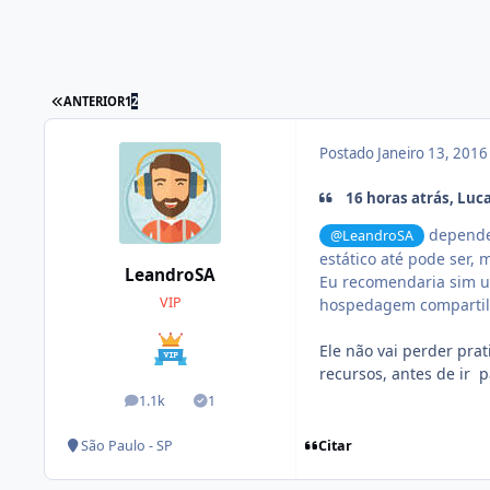
ANTERIOR
1
2
Postado
Janeiro 13, 201
16 horas atrás, Luca
depende 
@LeandroSA
estático até pode ser, 
LeandroSA
Eu recomendaria sim um
VIP
hospedagem compartilh
Ele não vai perder pr
recursos, antes de ir 
1.1k
1
posts
Soluções
Citar
São Paulo - SP