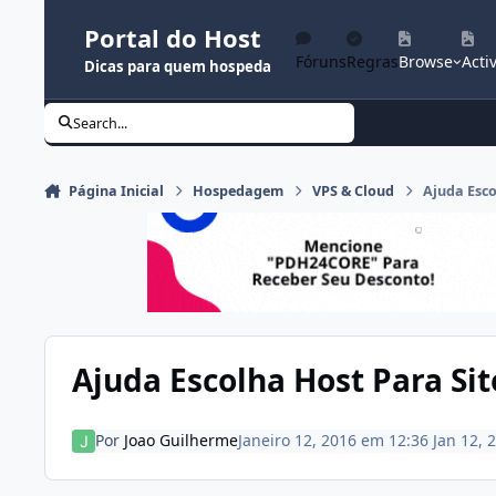
Ir para conteúdo
Portal do Host
Fóruns
Regras
Browse
Activ
Dicas para quem hospeda
Search...
Página Inicial
Hospedagem
VPS & Cloud
Ajuda Esco
Ajuda Escolha Host Para Sit
Por
Joao Guilherme
Janeiro 12, 2016 em 12:36
Jan 12, 