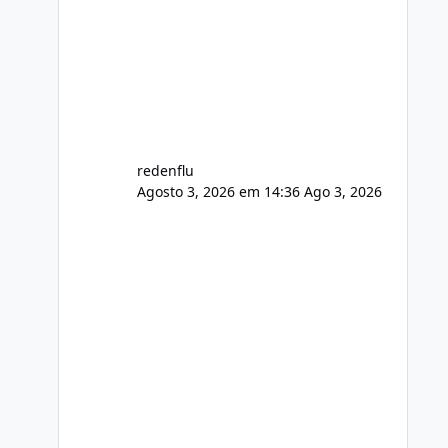
agora com filtros para ajudar o
usuário. Ajuste no valor de renovação
de registro de domínio Ajuste
assinatura n
redenflu
Agosto 3, 2026 em 14:36
Ago 3, 2026