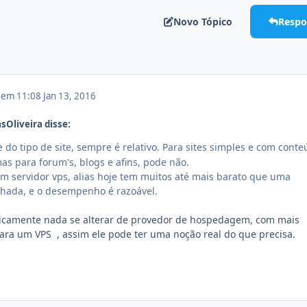
Novo Tópico
Respo
6 em 11:08
Jan 13, 2016
sOliveira disse:
do tipo de site, sempre é relativo. Para sites simples e com cont
mas para forum's, blogs e afins, pode não.
 servidor vps, alias hoje tem muitos até mais barato que uma
ada, e o desempenho é razoável.
aticamente nada se alterar de provedor de hospedagem, com mais
para um VPS , assim ele pode ter uma noção real do que precisa.