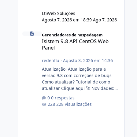
LtiWeb Soluções
Agosto 7, 2026 em 18:39
Ago 7, 2026
Isistem 9.8 API CentOS Web Panel
Gerenciadores de hospedagem
Isistem 9.8 API CentOS Web
Panel
redenflu
·
Agosto 3, 2026 em 14:36
Atualização! Atualização para a
versão 9.8 com correções de bugs
Como atualizar? Tutorial de como
atualizar Clique aqui 🚀 Novidades:
Api do CWP7(CentOS Web Panel) Link
0 respostas
publico para consulta de sub.dominio
228 visualizações
autorizado a usasr o isistem:
https://isistem.com.br/check-license/
Editor de texto Html para e-mails
enviados pelo sistema 🛠️ Correções:
Ajuste no memory limit do instalador