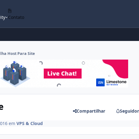
ity
Contato
lha Host Para Site
e
Compartilhar
Seguidor
2016
em
VPS & Cloud