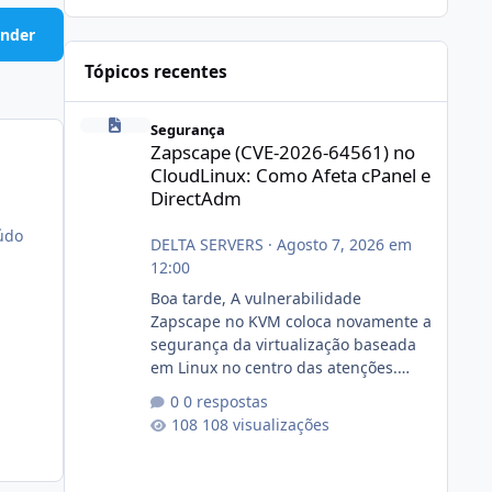
nder
Tópicos recentes
Zapscape (CVE-2026-64561) no CloudLinux: Como Afeta cP
Segurança
Zapscape (CVE-2026-64561) no
CloudLinux: Como Afeta cPanel e
DirectAdm
eúdo
DELTA SERVERS
·
Agosto 7, 2026 em
12:00
Boa tarde, A vulnerabilidade
Zapscape no KVM coloca novamente a
segurança da virtualização baseada
em Linux no centro das atenções.
https://cloudlinux.statuspage.io/incid
0 respostas
ents/dlrxjx23zz5f Criamos uma breve
108 visualizações
explicação:
https://www.deltaservers.com.br/blog
/zapscape-cve-2026-64561/