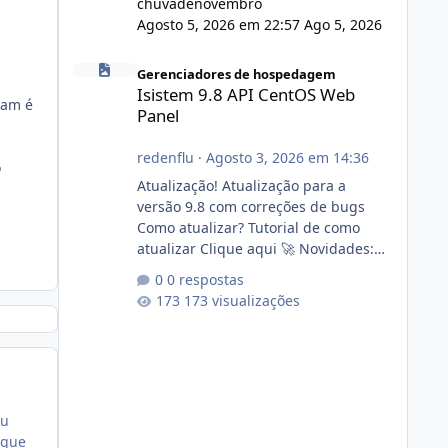
chuvadenovembro
Agosto 5, 2026 em 22:57
Ago 5, 2026
Isistem 9.8 API CentOS Web Panel
Gerenciadores de hospedagem
Isistem 9.8 API CentOS Web
ram é
Panel
redenflu
·
Agosto 3, 2026 em 14:36
o
Atualização! Atualização para a
versão 9.8 com correções de bugs
Como atualizar? Tutorial de como
atualizar Clique aqui 🚀 Novidades:
Api do CWP7(CentOS Web Panel) Link
0 respostas
publico para consulta de sub.dominio
173 visualizações
autorizado a usasr o isistem:
https://isistem.com.br/check-license/
Editor de texto Html para e-mails
enviados pelo sistema 🛠️ Correções:
Ajuste no memory limit do instalador
agora com filtros para ajudar o
Eu
usuário. Ajuste no valor de renovação
 que