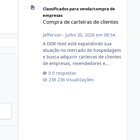
Compra de carteiras de clientes
Classificados para venda/compra de
empresas
Compra de carteiras de clientes
Jefferson
·
Julho 30, 2026 em 08:54
A DDR Host está expandindo sua
atuação no mercado de hospedagem
e busca adquirir carteiras de clientes
de empresas, revendedores e
profissionais que desejam encerrar
0 respostas
suas atividades ou reduzir sua
236 visualizações
operação. Se você possui clientes
ativos de hospedagem de sites,
hospedagem revenda (cPanel,
DirectAdmin ou Plesk), podemos
apresentar uma proposta justa,
transparente e com total sigilo
durante todo o processo. O que
buscamos Estamos interessados
principalmente em: Carteiras de