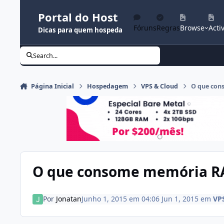
Ir para conteúdo
Portal do Host
Fóruns
Regras
Browse
Activ
Dicas para quem hospeda
Search...
Página Inicial
Hospedagem
VPS & Cloud
O que co
O que consome memória R
Por
Jonatan
Junho 1, 2015 em 04:06
Jun 1, 2015
em
VP