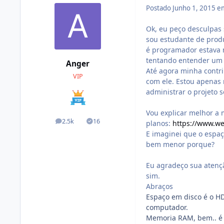
Postado
Junho 1, 2015 e
Ok, eu peço desculpas 
sou estudante de prod
é programador estava 
tentando entender um 
Anger
Até agora minha contri
VIP
com ele. Estou apenas 
administrar o projeto 
Vou explicar melhor a 
2.5k
16
planos:
https://www.we
posts
Soluções
E imaginei que o espaç
bem menor porque?
Eu agradeço sua atenç
sim.
Abraços
Espaço em disco é o H
computador.
Memoria RAM, bem.. é 