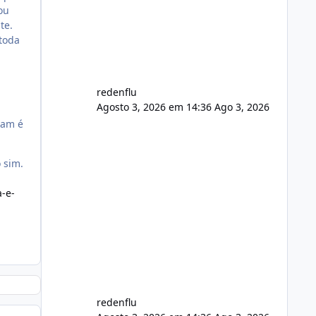
de registro de domínio Ajuste
ou
assinatura n
te.
 toda
redenflu
Agosto 3, 2026 em 14:36
Ago 3, 2026
ram é
 sim.
a-e-
redenflu