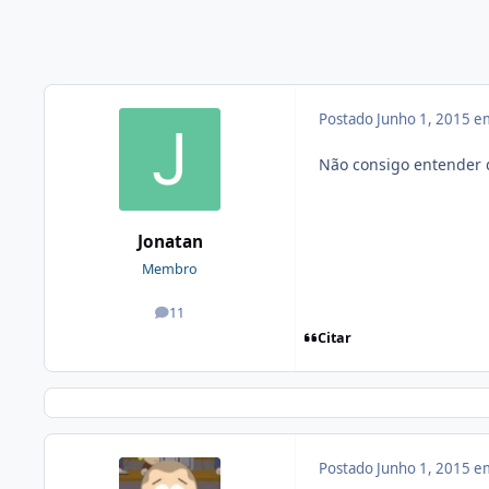
Postado
Junho 1, 2015 e
Não consigo entender 
Jonatan
Membro
11
posts
Citar
Postado
Junho 1, 2015 e