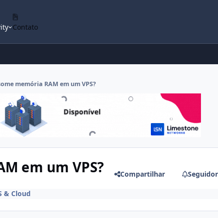
ity
Contato
nsome memória RAM em um VPS?
AM em um VPS?
Compartilhar
Seguidor
S & Cloud