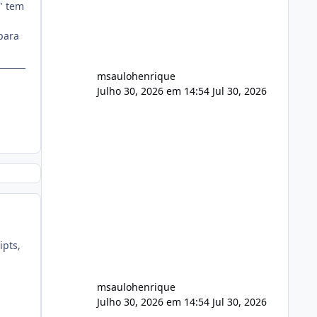
audio.zip 507.08 MB Painel PHP de
" tem
áudio, AutoDJ,
para
msaulohenrique
Julho 30, 2026 em 14:54
Jul 30, 2026
ipts,
msaulohenrique
Julho 30, 2026 em 14:54
Jul 30, 2026