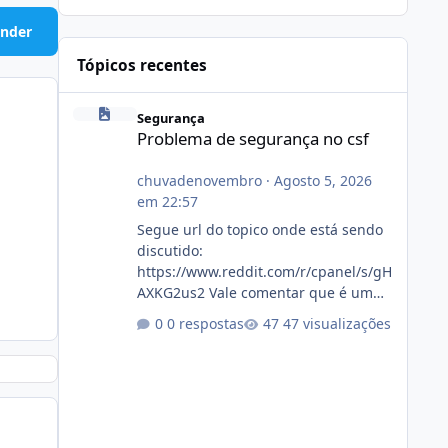
nder
Tópicos recentes
Problema de segurança no csf
Segurança
Problema de segurança no csf
chuvadenovembro
·
Agosto 5, 2026
em 22:57
Segue url do topico onde está sendo
discutido:
https://www.reddit.com/r/cpanel/s/gH
AXKG2us2 Vale comentar que é um
topico do cpanel... Não sei como ta a
0 respostas
47 visualizações
pegada no da.