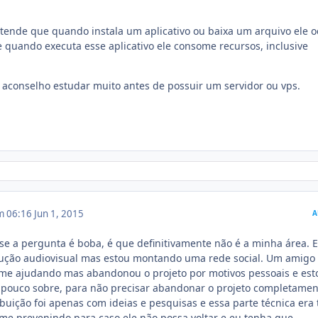
tende que quando instala um aplicativo ou baixa um arquivo ele 
 quando executa esse aplicativo ele consome recursos, inclusive
 aconselho estudar muito antes de possuir um servidor ou vps.
m 06:16
Jun 1, 2015
A
se a pergunta é boba, é que definitivamente não é a minha área. 
ução audiovisual mas estou montando uma rede social. Um amigo
me ajudando mas abandonou o projeto por motivos pessoais e est
pouco sobre, para não precisar abandonar o projeto completamen
buição foi apenas com ideias e pesquisas e essa parte técnica era
me prevenindo para caso ele não possa voltar e eu tenha que