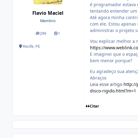
é programador estava 
tentando entender um 
Flavio Maciel
Até agora minha contri
Membro
com ele. Estou apenas 
administrar o projeto s
299
1
posts
Soluções
Vou explicar melhor a 
Recife, PE
https://www.weblink.c
E imaginei que o espaç
bem menor porque?
Eu agradeço sua atenç
Abraços
Leia esse artigo
http:/
disco-rigido.html?m=1
Citar