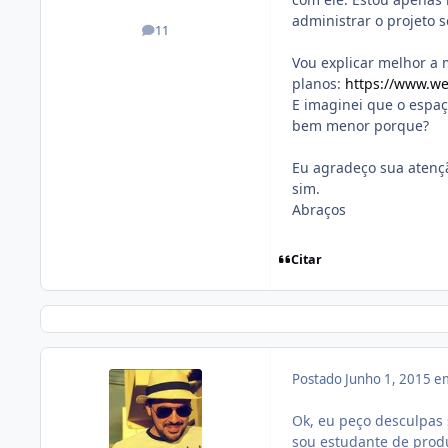
administrar o projeto 
11
posts
Vou explicar melhor a 
planos:
https://www.we
E imaginei que o espaç
bem menor porque?
Eu agradeço sua atenç
sim.
Abraços
Citar
Postado
Junho 1, 2015 e
Ok, eu peço desculpas 
sou estudante de prod