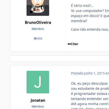
É sério isso?...
Vc usa computador? En
espaço em disco? E que
memória?
BrunoOliveira
Membro
Caso não entenda isso,
459
posts
Citar
Postado
Junho 1, 2015 e
Ok, eu peço desculpas 
sou estudante de prod
é programador estava 
tentando entender um 
Jonatan
Até agora minha contri
Membro
com ele. Estou apenas 