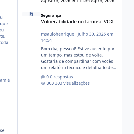
Agosto 3, 2026 em 14:36
Ago 3, 2026
Vulnerabilidade no famoso VOX
Segurança
Eu
Vulnerabilidade no famoso VOX
 que
ou
msaulohenrique
·
Julho 30, 2026 em
te.
14:54
 toda
Bom dia, pessoal! Estive ausente por
um tempo, mas estou de volta.
Gostaria de compartilhar com vocês
um relatório técnico e detalhado de
auditoria de segurança e
0 respostas
conformidade referente
ram é
303 visualizações
ao VOXPANEL (versão atualmente em
circulação e comercialização no
mercado). 1. Análise de Integridade
o
dos Arquivos Arquivo Tamanho
Conteúdo Identificado Integridade
video.zip 623.85 MB Painel de
streaming de vídeo, binários Wowza,
FFmpeg e scripts AlmaLinux Íntegro
sse