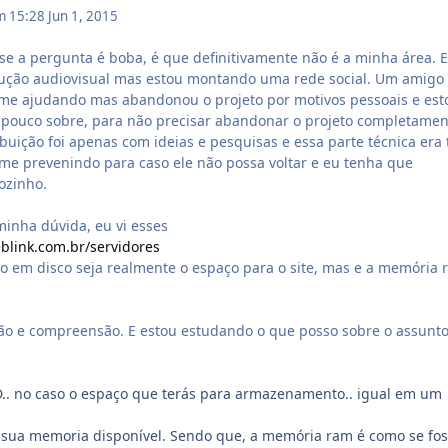
m 15:28
Jun 1, 2015
se a pergunta é boba, é que definitivamente não é a minha área. 
ução audiovisual mas estou montando uma rede social. Um amigo
me ajudando mas abandonou o projeto por motivos pessoais e est
pouco sobre, para não precisar abandonar o projeto completamen
buição foi apenas com ideias e pesquisas e essa parte técnica era
me prevenindo para caso ele não possa voltar e eu tenha que
sozinho.
minha dúvida, eu vi esses
blink.com.br/servidores
o em disco seja realmente o espaço para o site, mas e a memória 
ão e compreensão. E estou estudando o que posso sobre o assunt
D.. no caso o espaço que terás para armazenamento.. igual em um
sua memoria disponível. Sendo que, a memória ram é como se fo