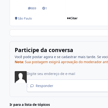
869
1
posts
Soluções
Citar
São Paulo
Participe da conversa
Você pode postar agora e se cadastrar mais tarde. Se vo
Nota:
Sua postagem exigirá aprovação do moderador antes 
Responder
Ir para a lista de tópicos