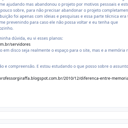
me ajudando mas abandonou o projeto por motivos pessoais e est
pouco sobre, para não precisar abandonar o projeto completamen
buição foi apenas com ideias e pesquisas e essa parte técnica era
me prevenindo para caso ele não possa voltar e eu tenha que
ozinho.
minha dúvida, eu vi esses planos:
om.br/servidores
o em disco seja realmente o espaço para o site, mas e a memória 
ão e compreensão. E estou estudando o que posso sobre o assunto
/professorgiraffa.blogspot.com.br/2010/12/diferenca-entre-memori