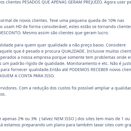
ovos clientes PESADOS QUE APENAS GERAM PREJUÍZO. Agora user p
 normal de novos clientes. Teve uma pequena queda de 10% nas
 usam HD de forma considerável, estes estão se tornando cliente
DESCONTO. Mesmo assim são clientes que geram lucro.
alidade para quem quer qualidade a não preço baixo. Considere
aquele que é pesado e procura QUALIDADE. Inclusive muitos clien
perados a nossa empresa porque somente tem problemas onde e
 um padrão rígido de qualidade. Monitoramento e etc. Não é just
 para fornecer qualidade.Então até PODEMOS RECEBER novos clien
AGUEM A CONTA PARA ISSO.
rvidores. Com a redução dos custos foi possível ampliar a qualida
os.
 apenas 2% ou 3% ( talvez NEM ISSO ) dos sites tem mais de 1 ou 
o, já estamos preparando um plano para também taxar sites com gr