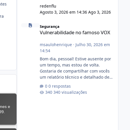
ntes
redenflu
Agosto 3, 2026 em 14:36
Ago 3, 2026
ra
Vulnerabilidade no famoso VOX
Segurança
Vulnerabilidade no famoso VOX
msaulohenrique
·
Julho 30, 2026 em
14:54
Bom dia, pessoal! Estive ausente por
um tempo, mas estou de volta.
Gostaria de compartilhar com vocês
um relatório técnico e detalhado de
auditoria de segurança e
0 respostas
conformidade referente
340 visualizações
ao VOXPANEL (versão atualmente em
circulação e comercialização no
mercado). 1. Análise de Integridade
dos Arquivos Arquivo Tamanho
Conteúdo Identificado Integridade
video.zip 623.85 MB Painel de