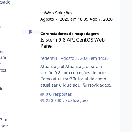
esado
LtiWeb Soluções
Agosto 7, 2026 em 18:39
Ago 7, 2026
s
Isistem 9.8 API CentOS Web Panel
Gerenciadores de hospedagem
Isistem 9.8 API CentOS Web
Panel
tes
stão
redenflu
·
Agosto 3, 2026 em 14:36
o
Atualização! Atualização para a
tes
versão 9.8 com correções de bugs
Como atualizar? Tutorial de como
atualizar Clique aqui 🚀 Novidades:
de
Api do CWP7(CentOS Web Panel) Link
0 respostas
publico para consulta de sub.dominio
230 visualizações
autorizado a usasr o isistem:
https://isistem.com.br/check-license/
Editor de texto Html para e-mails
2 mil
enviados pelo sistema 🛠️ Correções:
ande
Ajuste no memory limit do instalador