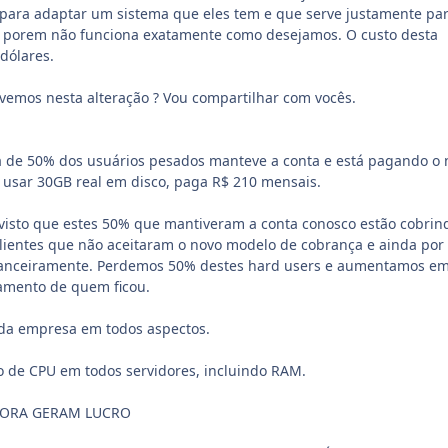
ara adaptar um sistema que eles tem e que serve justamente pa
 ), porem não funciona exatamente como desejamos. O custo desta
 dólares.
ivemos nesta alteração ? Vou compartilhar com vocês.
a de 50% dos usuários pesados manteve a conta e está pagando o 
 usar 30GB real em disco, paga R$ 210 mensais.
visto que estes 50% que mantiveram a conta conosco estão cobrin
lientes que não aceitaram o novo modelo de cobrança e ainda por
nanceiramente. Perdemos 50% destes hard users e aumentamos e
amento de quem ficou.
 da empresa em todos aspectos.
 de CPU em todos servidores, incluindo RAM.
GORA GERAM LUCRO