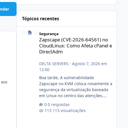
nder
Tópicos recentes
Zapscape (CVE-2026-64561) no CloudLinux: Como Afeta cP
Segurança
Zapscape (CVE-2026-64561) no
CloudLinux: Como Afeta cPanel e
DirectAdm
DELTA SERVERS
·
Agosto 7, 2026 em
12:00
Boa tarde, A vulnerabilidade
 aos
Zapscape no KVM coloca novamente a
segurança da virtualização baseada
em Linux no centro das atenções.
https://cloudlinux.statuspage.io/incid
0 respostas
ents/dlrxjx23zz5f Criamos uma breve
113 visualizações
explicação:
https://www.deltaservers.com.br/blog
/zapscape-cve-2026-64561/