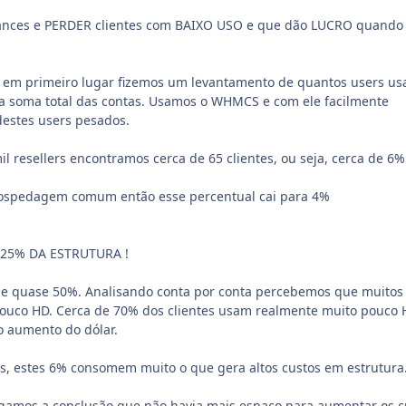
ances e PERDER clientes com BAIXO USO e que dão LUCRO quando 
 em primeiro lugar fizemos um levantamento de quantos users u
 soma total das contas. Usamos o WHMCS e com ele facilmente
destes users pesados.
l resellers encontramos cerca de 65 clientes, ou seja, cerca de 6
hospedagem comum então esse percentual cai para 4%
25% DA ESTRUTURA !
 de quase 50%. Analisando conta por conta percebemos que muitos
ouco HD. Cerca de 70% dos clientes usam realmente muito pouco 
 aumento do dólar.
os, estes 6% consomem muito o que gera altos custos em estrutura
egamos a conclusão que não havia mais espaço para aumentar os c