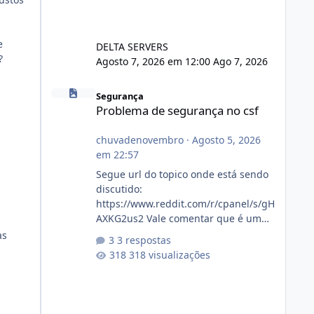
e
DELTA SERVERS
?
Agosto 7, 2026 em 12:00
Ago 7, 2026
Problema de segurança no csf
Segurança
Problema de segurança no csf
chuvadenovembro
·
Agosto 5, 2026
em 22:57
Segue url do topico onde está sendo
discutido:
https://www.reddit.com/r/cpanel/s/gH
AXKG2us2 Vale comentar que é um
topico do cpanel... Não sei como ta a
as
3 respostas
pegada no da.
318 visualizações