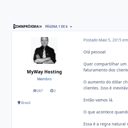
1
2
3
4
5
6
PRÓXIMA
PÁGINA 1 DE 6
Postado
Maio 5, 2015 e
Olá pessoal
Quer compartilhar um 
faturamento dos client
MyWay Hosting
Membro
O aumento do dólar ch
clientes. Isso é inevit
267
2
posts
Soluções
Então vamos lá.
Brasil
O que acontece quando 
Essa é a regra natural 