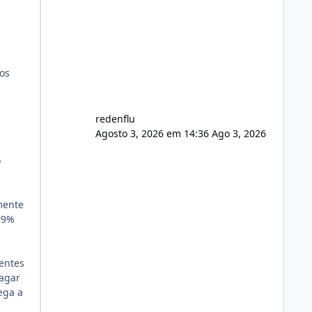
agora com filtros para ajudar o
usuário. Ajuste no valor de renovação
de registro de domínio Ajuste
assinatura n
mos
redenflu
Agosto 3, 2026 em 14:36
Ago 3, 2026
o
mente
99%
ientes
agar
ega a