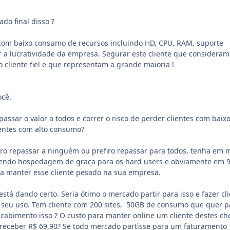
ado final disso ?
 com baixo consumo de recursos incluindo HD, CPU, RAM, suporte
r a lucratividade da empresa. Segurar este cliente que considera
cliente fiel e que representam a grande maioria !
ocê.
assar o valor a todos e correr o risco de perder clientes com baix
entes com alto consumo?
ero repassar a ninguém ou prefiro repassar para todos, tenha em 
cendo hospedagem de graça para os hard users e obviamente em 
a manter esse cliente pesado na sua empresa.
stá dando certo. Seria ótimo o mercado partir para isso e fazer cl
seu uso. Tem cliente com 200 sites, 50GB de consumo que quer p
cabimento isso ? O custo para manter online um cliente destes ch
receber R$ 69,90? Se todo mercado partisse para um faturamento