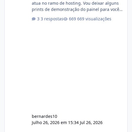
atua no ramo de hosting. Vou deixar alguns
prints de demonstração do painel para vocês
darem a opinião de vocês. O sistema já está
3 respostas
669 visualizações
com cerca de 80% concluído e conta com
gerenciamento de servidores de jogos, VPS e
hospedagem cPanel. Fico no aguardo do
feedback de vocês. TMJ! 🚀 Aceito críticas
construtivas!
bernardes10
Julho 26, 2026 em 15:34
Jul 26, 2026