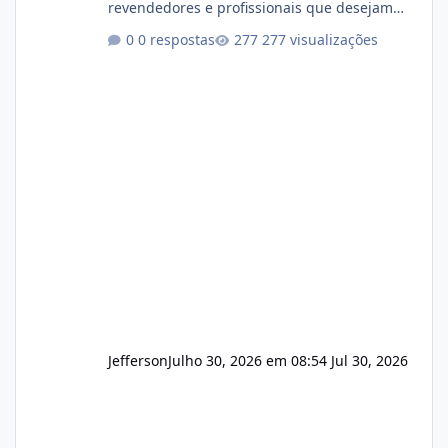
revendedores e profissionais que desejam
encerrar suas atividades ou reduzir sua
0 respostas
277 visualizações
operação. Se você possui clientes ativos de
hospedagem de sites, hospedagem revenda
(cPanel, DirectAdmin ou Plesk), podemos
apresentar uma proposta justa, transparente
e com total sigilo durante todo o processo. O
que buscamos Estamos interessados
principalmente em: Carteiras de clientes de
Hospedagem
Jefferson
Julho 30, 2026 em 08:54
Jul 30, 2026