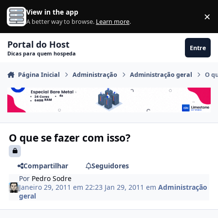
Ir para conteúdo
View in the app
×
Di
A better way to browse.
Learn more
.
Portal do Host
Entre
Dicas para quem hospeda
Página Inicial
Administração
Administração geral
O qu
O que se fazer com isso?
Compartilhar
Seguidores
Por
Pedro Sodre
Janeiro 29, 2011 em 22:23
Jan 29, 2011
em
Administração
geral