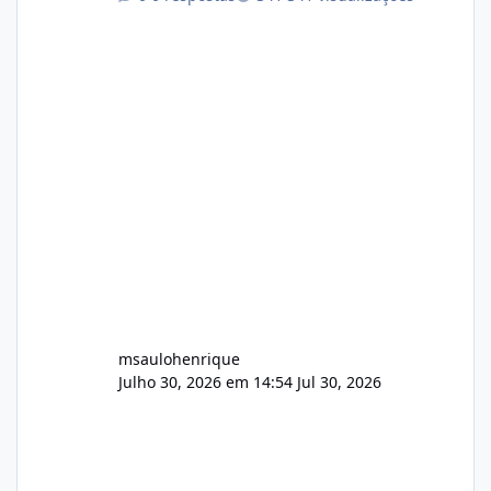
atualmente em circulação e comercialização
no mercado). 1. Análise de Integridade dos
Arquivos Arquivo Tamanho Conteúdo
Identificado Integridade video.zip 623.85 MB
Painel de streaming de vídeo, binários
Wowza, FFmpeg e scripts AlmaLinux Íntegro
audio.zip 507.08 MB Painel PHP de áudio,
AutoDJ,
msaulohenrique
Julho 30, 2026 em 14:54
Jul 30, 2026