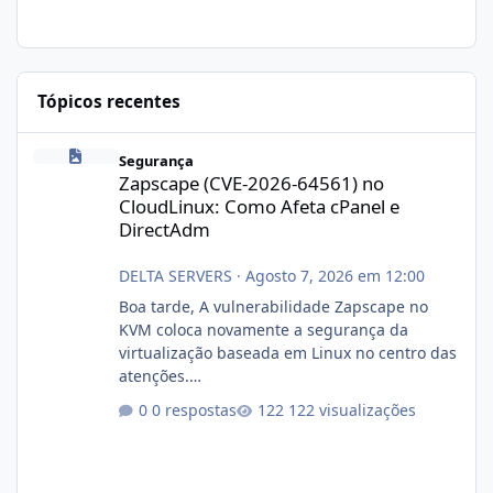
Tópicos recentes
Zapscape (CVE-2026-64561) no CloudLinux: Como Afeta cPanel e
Segurança
Zapscape (CVE-2026-64561) no
CloudLinux: Como Afeta cPanel e
DirectAdm
DELTA SERVERS
·
Agosto 7, 2026 em 12:00
Boa tarde, A vulnerabilidade Zapscape no
KVM coloca novamente a segurança da
virtualização baseada em Linux no centro das
atenções.
https://cloudlinux.statuspage.io/incidents/dlr
0 respostas
122 visualizações
xjx23zz5f Criamos uma breve explicação:
https://www.deltaservers.com.br/blog/zapsca
pe-cve-2026-64561/