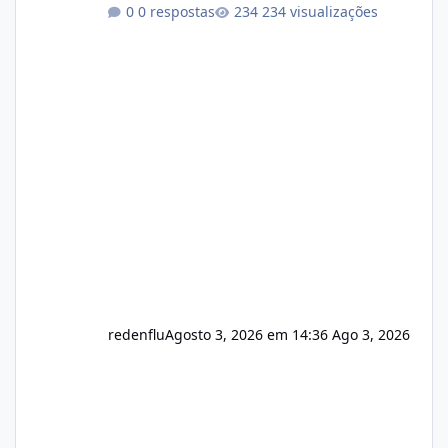
Link publico para consulta de sub.dominio
0 respostas
234 visualizações
autorizado a usasr o isistem:
https://isistem.com.br/check-license/ Editor
de texto Html para e-mails enviados pelo
sistema 🛠️ Correções: Ajuste no memory limit
do instalador agora com filtros para ajudar o
usuário. Ajuste no valor de renovação de
registro de domínio Ajuste assinatura n
redenflu
Agosto 3, 2026 em 14:36
Ago 3, 2026