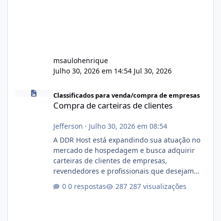
msaulohenrique
Julho 30, 2026 em 14:54
Jul 30, 2026
Compra de carteiras de clientes
Classificados para venda/compra de empresas
Compra de carteiras de clientes
Jefferson
·
Julho 30, 2026 em 08:54
A DDR Host está expandindo sua atuação no
mercado de hospedagem e busca adquirir
carteiras de clientes de empresas,
revendedores e profissionais que desejam
encerrar suas atividades ou reduzir sua
0 respostas
287 visualizações
operação. Se você possui clientes ativos de
hospedagem de sites, hospedagem revenda
(cPanel, DirectAdmin ou Plesk), podemos