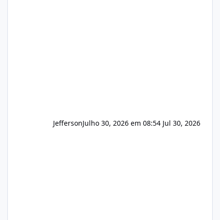
apresentar uma proposta justa, transparente
e com total sigilo durante todo o processo. O
que buscamos Estamos interessados
principalmente em: Carteiras de clientes de
Hospedagem
Jefferson
Julho 30, 2026 em 08:54
Jul 30, 2026