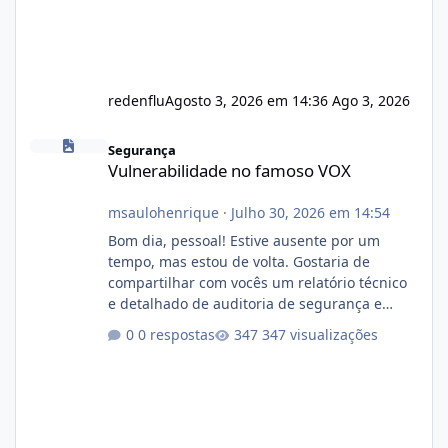
redenflu
Agosto 3, 2026 em 14:36
Ago 3, 2026
Vulnerabilidade no famoso VOX
Segurança
Vulnerabilidade no famoso VOX
msaulohenrique
·
Julho 30, 2026 em 14:54
Bom dia, pessoal! Estive ausente por um
tempo, mas estou de volta. Gostaria de
compartilhar com vocês um relatório técnico
e detalhado de auditoria de segurança e
conformidade referente ao VOXPANEL (versão
0 respostas
347 visualizações
atualmente em circulação e comercialização
no mercado). 1. Análise de Integridade dos
Arquivos Arquivo Tamanho Conteúdo
Identificado Integridade video.zip 623.85 MB
Painel de streaming de vídeo, binários