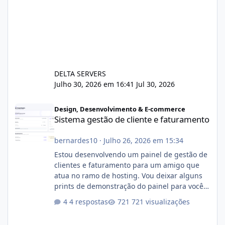
DELTA SERVERS
Julho 30, 2026 em 16:41
Jul 30, 2026
Sistema gestão de cliente e faturamento
Design, Desenvolvimento & E-commerce
Sistema gestão de cliente e faturamento
bernardes10
·
Julho 26, 2026 em 15:34
Estou desenvolvendo um painel de gestão de
clientes e faturamento para um amigo que
atua no ramo de hosting. Vou deixar alguns
prints de demonstração do painel para vocês
darem a opinião de vocês. O sistema já está
4 respostas
721 visualizações
com cerca de 80% concluído e conta com
gerenciamento de servidores de jogos, VPS e