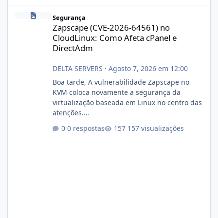
Zapscape (CVE-2026-64561) no CloudLinux: Como Afeta cPanel e
Segurança
Zapscape (CVE-2026-64561) no
CloudLinux: Como Afeta cPanel e
DirectAdm
DELTA SERVERS
·
Agosto 7, 2026 em 12:00
Boa tarde, A vulnerabilidade Zapscape no
KVM coloca novamente a segurança da
virtualização baseada em Linux no centro das
atenções.
https://cloudlinux.statuspage.io/incidents/dlr
0 respostas
157 visualizações
xjx23zz5f Criamos uma breve explicação:
https://www.deltaservers.com.br/blog/zapsca
pe-cve-2026-64561/