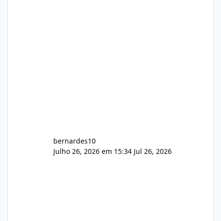
hospedagem cPanel. Fico no aguardo do
feedback de vocês. TMJ! 🚀 Aceito críticas
construtivas!
bernardes10
Julho 26, 2026 em 15:34
Jul 26, 2026