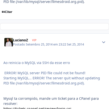
PID file (/var/lib/mysql/server.filmesdroid.org.pid).
Citar
LucianoZ
VIP
Postado
Setembro 25, 2014 em 23:22
Set 25, 2014
Ao reinicia o MySQL via SSH da esse erro
ERROR! MySQL server PID file could not be found!
Starting MySQL... ERROR! The server quit without updating
PID file (/var/lib/mysql/server.filmesdroid.org.pid).
Mysql ta corrompido, mande um ticket para a CPanel para
resolver:
https://tickets.cpanel.net/review/login.cgi