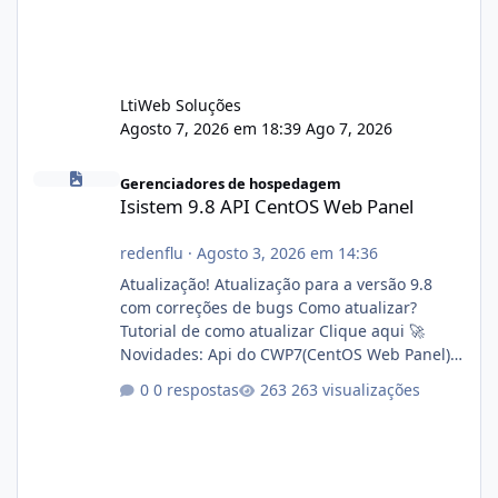
LtiWeb Soluções
Agosto 7, 2026 em 18:39
Ago 7, 2026
Isistem 9.8 API CentOS Web Panel
Gerenciadores de hospedagem
Isistem 9.8 API CentOS Web Panel
redenflu
·
Agosto 3, 2026 em 14:36
Atualização! Atualização para a versão 9.8
com correções de bugs Como atualizar?
Tutorial de como atualizar Clique aqui 🚀
Novidades: Api do CWP7(CentOS Web Panel)
Link publico para consulta de sub.dominio
0 respostas
263 visualizações
autorizado a usasr o isistem:
https://isistem.com.br/check-license/ Editor
de texto Html para e-mails enviados pelo
sistema 🛠️ Correções: Ajuste no memory limit
do instalador agora com filtros para ajudar o