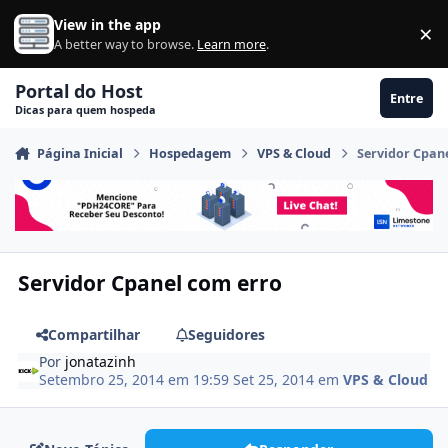
Ir para conteúdo
View in the app
×
Di
A better way to browse.
Learn more
.
Portal do Host
Entre
Dicas para quem hospeda
Página Inicial
Hospedagem
VPS & Cloud
Servidor Cpan
Servidor Cpanel com erro
Compartilhar
Seguidores
Por
jonatazinh
Setembro 25, 2014 em 19:59
Set 25, 2014
em
VPS & Cloud