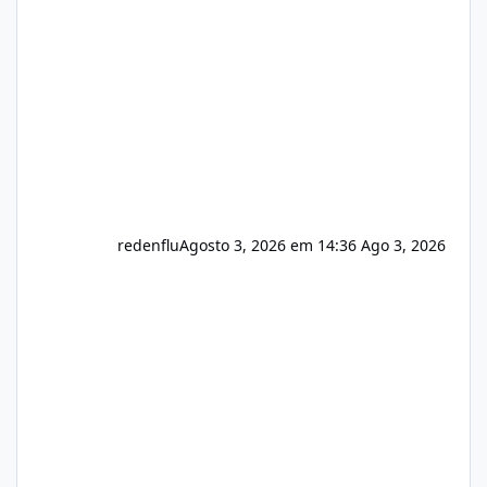
usuário. Ajuste no valor de renovação de
registro de domínio Ajuste assinatura n
redenflu
Agosto 3, 2026 em 14:36
Ago 3, 2026