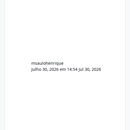
Wowza, FFmpeg e scripts AlmaLinux Íntegro
audio.zip 507.08 MB Painel PHP de áudio,
AutoDJ,
msaulohenrique
Julho 30, 2026 em 14:54
Jul 30, 2026