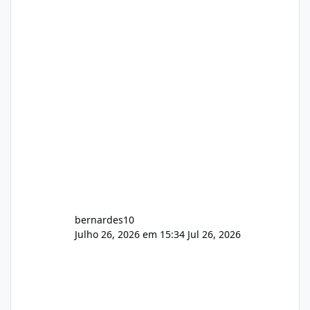
gerenciamento de servidores de jogos, VPS e
hospedagem cPanel. Fico no aguardo do
feedback de vocês. TMJ! 🚀 Aceito críticas
construtivas!
bernardes10
Julho 26, 2026 em 15:34
Jul 26, 2026