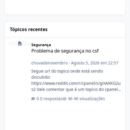
Tópicos recentes
Problema de segurança no csf
Segurança
Problema de segurança no csf
chuvadenovembro
·
Agosto 5, 2026 em 22:57
Segue url do topico onde está sendo
discutido:
https://www.reddit.com/r/cpanel/s/gHAXKG2u
s2 Vale comentar que é um topico do cpanel...
Não sei como ta a pegada no da.
0 respostas
46 visualizações