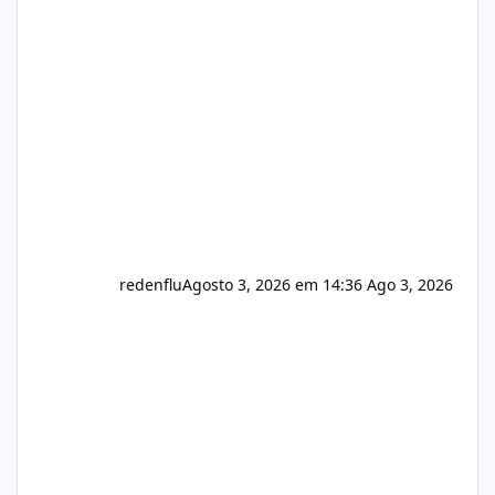
sistema 🛠️ Correções: Ajuste no memory limit
do instalador agora com filtros para ajudar o
usuário. Ajuste no valor de renovação de
registro de domínio Ajuste assinatura n
redenflu
Agosto 3, 2026 em 14:36
Ago 3, 2026