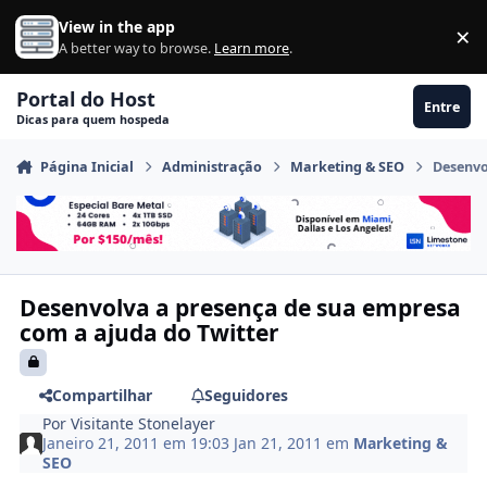
Ir para conteúdo
View in the app
×
Di
A better way to browse.
Learn more
.
Portal do Host
Entre
Dicas para quem hospeda
Página Inicial
Administração
Marketing & SEO
Desenvo
Desenvolva a presença de sua empresa
com a ajuda do Twitter
Compartilhar
Seguidores
Por
Visitante Stonelayer
Janeiro 21, 2011 em 19:03
Jan 21, 2011
em
Marketing &
SEO