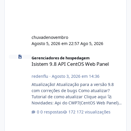
chuvadenovembro
Agosto 5, 2026 em 22:57
Ago 5, 2026
Isistem 9.8 API CentOS Web Panel
Gerenciadores de hospedagem
Isistem 9.8 API CentOS Web Panel
redenflu
·
Agosto 3, 2026 em 14:36
Atualização! Atualização para a versão 9.8
com correções de bugs Como atualizar?
Tutorial de como atualizar Clique aqui 🚀
Novidades: Api do CWP7(CentOS Web Panel)
Link publico para consulta de sub.dominio
0 respostas
172 visualizações
autorizado a usasr o isistem:
https://isistem.com.br/check-license/ Editor
de texto Html para e-mails enviados pelo