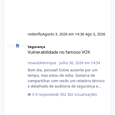
redenflu
Agosto 3, 2026 em 14:36
Ago 3, 2026
Vulnerabilidade no famoso VOX
Segurança
Vulnerabilidade no famoso VOX
msaulohenrique
·
Julho 30, 2026 em 14:54
Bom dia, pessoal! Estive ausente por um
tempo, mas estou de volta. Gostaria de
compartilhar com vocês um relatório técnico
e detalhado de auditoria de segurança e
conformidade referente ao VOXPANEL (versão
0 respostas
302 visualizações
atualmente em circulação e comercialização
no mercado). 1. Análise de Integridade dos
Arquivos Arquivo Tamanho Conteúdo
Identificado Integridade video.zip 623.85 MB