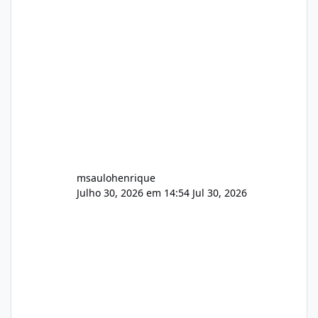
Painel de streaming de vídeo, binários
Wowza, FFmpeg e scripts AlmaLinux Íntegro
audio.zip 507.08 MB Painel PHP de áudio,
AutoDJ,
msaulohenrique
Julho 30, 2026 em 14:54
Jul 30, 2026