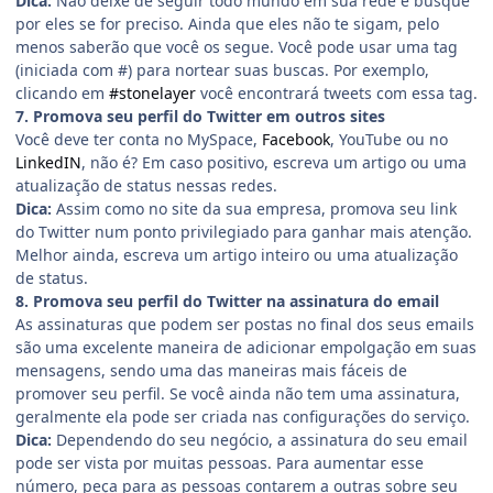
Dica:
Não deixe de seguir todo mundo em sua rede e busque
por eles se for preciso. Ainda que eles não te sigam, pelo
menos saberão que você os segue. Você pode usar uma tag
(iniciada com #) para nortear suas buscas. Por exemplo,
clicando em
#stonelayer
você encontrará tweets com essa tag.
7. Promova seu perfil do Twitter em outros sites
Você deve ter conta no MySpace,
Facebook
, YouTube ou no
LinkedIN
, não é? Em caso positivo, escreva um artigo ou uma
atualização de status nessas redes.
Dica:
Assim como no site da sua empresa, promova seu link
do Twitter num ponto privilegiado para ganhar mais atenção.
Melhor ainda, escreva um artigo inteiro ou uma atualização
de status.
8. Promova seu perfil do Twitter na assinatura do email
As assinaturas que podem ser postas no final dos seus emails
são uma excelente maneira de adicionar empolgação em suas
mensagens, sendo uma das maneiras mais fáceis de
promover seu perfil. Se você ainda não tem uma assinatura,
geralmente ela pode ser criada nas configurações do serviço.
Dica:
Dependendo do seu negócio, a assinatura do seu email
pode ser vista por muitas pessoas. Para aumentar esse
número, peça para as pessoas contarem a outras sobre seu