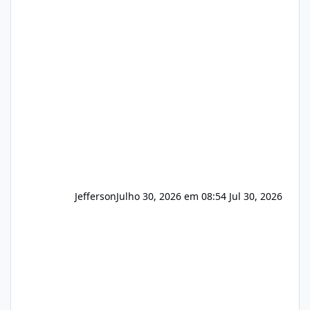
(cPanel, DirectAdmin ou Plesk), podemos
apresentar uma proposta justa, transparente
e com total sigilo durante todo o processo. O
que buscamos Estamos interessados
principalmente em: Carteiras de clientes de
Hospedagem
Jefferson
Julho 30, 2026 em 08:54
Jul 30, 2026