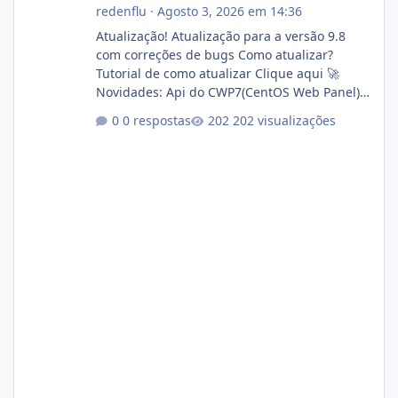
redenflu
·
Agosto 3, 2026 em 14:36
Atualização! Atualização para a versão 9.8
com correções de bugs Como atualizar?
Tutorial de como atualizar Clique aqui 🚀
Novidades: Api do CWP7(CentOS Web Panel)
Link publico para consulta de sub.dominio
0 respostas
202 visualizações
autorizado a usasr o isistem:
https://isistem.com.br/check-license/ Editor
de texto Html para e-mails enviados pelo
sistema 🛠️ Correções: Ajuste no memory limit
do instalador agora com filtros para ajudar o
usuário. Ajuste no valor de renovação de
registro de domínio Ajuste assinatura n