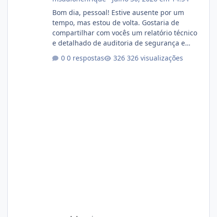
Bom dia, pessoal! Estive ausente por um
tempo, mas estou de volta. Gostaria de
compartilhar com vocês um relatório técnico
e detalhado de auditoria de segurança e
conformidade referente ao VOXPANEL (versão
0 respostas
326 visualizações
atualmente em circulação e comercialização
no mercado). 1. Análise de Integridade dos
Arquivos Arquivo Tamanho Conteúdo
Identificado Integridade video.zip 623.85 MB
Painel de streaming de vídeo, binários
Wowza, FFmpeg e scripts AlmaLinux Íntegro
audio.zip 507.08 MB Painel PHP de áudio,
AutoDJ,