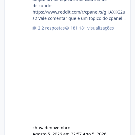
discutido:
https://www.reddit.com/r/cpanel/s/gHAXKG2u
s2 Vale comentar que é um topico do cpanel...
Não sei como ta a pegada no da.
2 respostas
181 visualizações
chuvadenovembro
Agosto 5, 2026 em 22:57
Ago 5, 2026