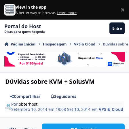
Ir para conteúdo
View in the app
×
Di
A better way to browse.
Learn more
.
Portal do Host
Entre
Dicas para quem hospeda
Página Inicial
Hospedagem
VPS & Cloud
Dúvidas sobre
Dúvidas sobre KVM + SolusVM
Compartilhar
Seguidores
Por
obterhost
Setembro 10, 2014 em 19:08
Set 10, 2014
em
VPS & Cloud