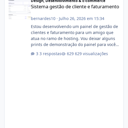
Design, Desenvolvimento & E-commerce
Sistema gestão de cliente e faturamento
bernardes10
·
Julho 26, 2026 em 15:34
Estou desenvolvendo um painel de gestão de
clientes e faturamento para um amigo que
atua no ramo de hosting. Vou deixar alguns
prints de demonstração do painel para vocês
darem a opinião de vocês. O sistema já está
3 respostas
629 visualizações
com cerca de 80% concluído e conta com
gerenciamento de servidores de jogos, VPS e
hospedagem cPanel. Fico no aguardo do
feedback de vocês. TMJ! 🚀 Aceito críticas
construtivas!