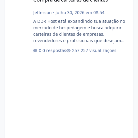
Jefferson
·
Julho 30, 2026 em 08:54
A DDR Host está expandindo sua atuação no
mercado de hospedagem e busca adquirir
carteiras de clientes de empresas,
revendedores e profissionais que desejam
encerrar suas atividades ou reduzir sua
0 respostas
257 visualizações
operação. Se você possui clientes ativos de
hospedagem de sites, hospedagem revenda
(cPanel, DirectAdmin ou Plesk), podemos
apresentar uma proposta justa, transparente
e com total sigilo durante todo o processo. O
que buscamos Estamos interessados
principalmente em: Carteiras de clientes de
Hospedagem