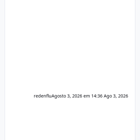
https://isistem.com.br/check-license/ Editor
de texto Html para e-mails enviados pelo
sistema 🛠️ Correções: Ajuste no memory limit
do instalador agora com filtros para ajudar o
usuário. Ajuste no valor de renovação de
registro de domínio Ajuste assinatura n
redenflu
Agosto 3, 2026 em 14:36
Ago 3, 2026