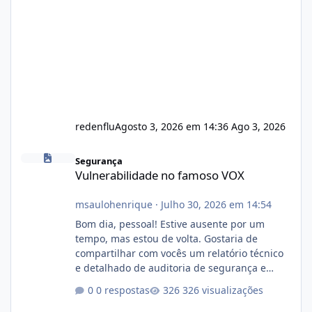
redenflu
Agosto 3, 2026 em 14:36
Ago 3, 2026
Vulnerabilidade no famoso VOX
Segurança
Vulnerabilidade no famoso VOX
msaulohenrique
·
Julho 30, 2026 em 14:54
Bom dia, pessoal! Estive ausente por um
tempo, mas estou de volta. Gostaria de
compartilhar com vocês um relatório técnico
e detalhado de auditoria de segurança e
conformidade referente ao VOXPANEL (versão
0 respostas
326 visualizações
atualmente em circulação e comercialização
no mercado). 1. Análise de Integridade dos