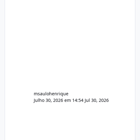
Arquivos Arquivo Tamanho Conteúdo
Identificado Integridade video.zip 623.85 MB
Painel de streaming de vídeo, binários
Wowza, FFmpeg e scripts AlmaLinux Íntegro
audio.zip 507.08 MB Painel PHP de áudio,
AutoDJ,
msaulohenrique
Julho 30, 2026 em 14:54
Jul 30, 2026