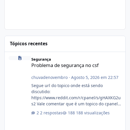
Tópicos recentes
Problema de segurança no csf
Segurança
Problema de segurança no csf
chuvadenovembro
·
Agosto 5, 2026 em 22:57
Segue url do topico onde está sendo
discutido:
https://www.reddit.com/r/cpanel/s/gHAXKG2u
s2 Vale comentar que é um topico do cpanel...
Não sei como ta a pegada no da.
2 respostas
188 visualizações