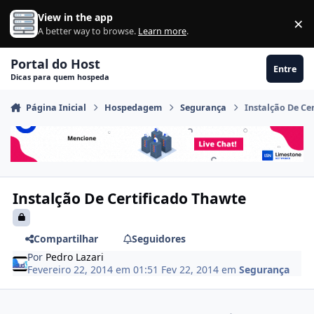
Ir para conteúdo
View in the app
×
Di
A better way to browse.
Learn more
.
Portal do Host
Entre
Dicas para quem hospeda
Página Inicial
Hospedagem
Segurança
Instalção De Ce
Instalção De Certificado Thawte
Compartilhar
Seguidores
Por
Pedro Lazari
Fevereiro 22, 2014 em 01:51
Fev 22, 2014
em
Segurança