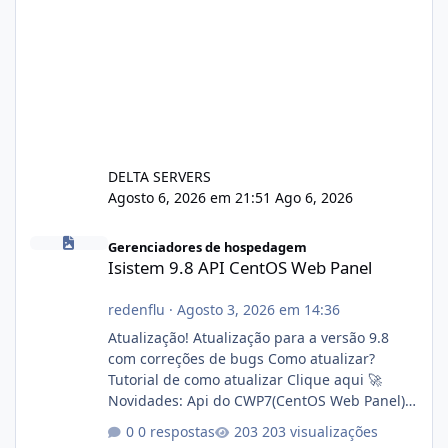
DELTA SERVERS
Agosto 6, 2026 em 21:51
Ago 6, 2026
Isistem 9.8 API CentOS Web Panel
Gerenciadores de hospedagem
Isistem 9.8 API CentOS Web Panel
redenflu
·
Agosto 3, 2026 em 14:36
Atualização! Atualização para a versão 9.8
com correções de bugs Como atualizar?
Tutorial de como atualizar Clique aqui 🚀
Novidades: Api do CWP7(CentOS Web Panel)
Link publico para consulta de sub.dominio
0 respostas
203 visualizações
autorizado a usasr o isistem: