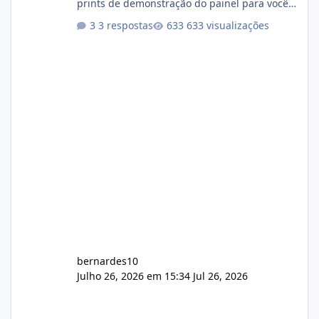
prints de demonstração do painel para vocês
darem a opinião de vocês. O sistema já está
3 respostas
633 visualizações
com cerca de 80% concluído e conta com
gerenciamento de servidores de jogos, VPS e
hospedagem cPanel. Fico no aguardo do
feedback de vocês. TMJ! 🚀 Aceito críticas
construtivas!
bernardes10
Julho 26, 2026 em 15:34
Jul 26, 2026