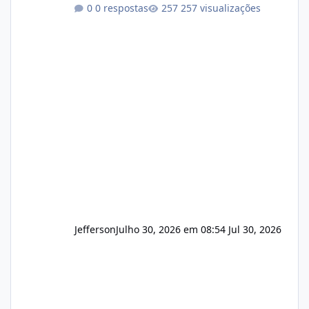
encerrar suas atividades ou reduzir sua
0 respostas
257 visualizações
operação. Se você possui clientes ativos de
hospedagem de sites, hospedagem revenda
(cPanel, DirectAdmin ou Plesk), podemos
apresentar uma proposta justa, transparente
e com total sigilo durante todo o processo. O
que buscamos Estamos interessados
principalmente em: Carteiras de clientes de
Hospedagem
Jefferson
Julho 30, 2026 em 08:54
Jul 30, 2026