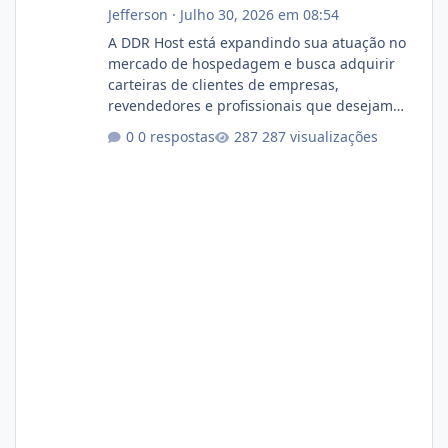
Jefferson
·
Julho 30, 2026 em 08:54
A DDR Host está expandindo sua atuação no
mercado de hospedagem e busca adquirir
carteiras de clientes de empresas,
revendedores e profissionais que desejam
encerrar suas atividades ou reduzir sua
0 respostas
287 visualizações
operação. Se você possui clientes ativos de
hospedagem de sites, hospedagem revenda
(cPanel, DirectAdmin ou Plesk), podemos
apresentar uma proposta justa, transparente
e com total sigilo durante todo o processo. O
que buscamos Estamos interessados
principalmente em: Carteiras de clientes de
Hospedagem