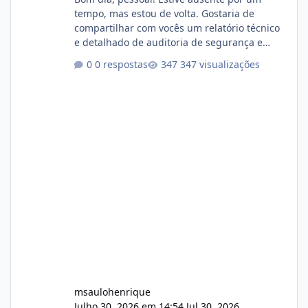
tempo, mas estou de volta. Gostaria de
compartilhar com vocês um relatório técnico
e detalhado de auditoria de segurança e
conformidade referente ao VOXPANEL (versão
0 respostas
347 visualizações
atualmente em circulação e comercialização
no mercado). 1. Análise de Integridade dos
Arquivos Arquivo Tamanho Conteúdo
Identificado Integridade video.zip 623.85 MB
Painel de streaming de vídeo, binários
Wowza, FFmpeg e scripts AlmaLinux Íntegro
audio.zip 507.08 MB Painel PHP de áudio,
AutoDJ,
msaulohenrique
Julho 30, 2026 em 14:54
Jul 30, 2026