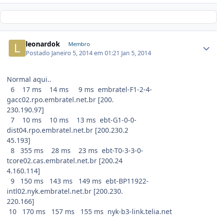
leonardok
Membro
Postado
Janeiro 5, 2014 em 01:21
Jan 5, 2014
Normal aqui..
6 17 ms 14 ms 9 ms embratel-F1-2-4-
gacc02.rpo.embratel.net.br [200.
230.190.97]
7 10 ms 10 ms 13 ms ebt-G1-0-0-
dist04.rpo.embratel.net.br [200.230.2
45.193]
8 355 ms 28 ms 23 ms ebt-T0-3-3-0-
tcore02.cas.embratel.net.br [200.24
4.160.114]
9 150 ms 143 ms 149 ms ebt-BP11922-
intl02.nyk.embratel.net.br [200.230.
220.166]
10 170 ms 157 ms 155 ms nyk-b3-link.telia.net