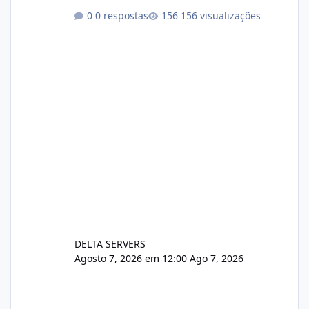
https://cloudlinux.statuspage.io/incidents/dlr
0 respostas
156 visualizações
xjx23zz5f Criamos uma breve explicação:
https://www.deltaservers.com.br/blog/zapsca
pe-cve-2026-64561/
DELTA SERVERS
Agosto 7, 2026 em 12:00
Ago 7, 2026