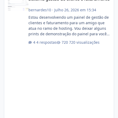
bernardes10
·
Julho 26, 2026 em 15:34
Estou desenvolvendo um painel de gestão de
clientes e faturamento para um amigo que
atua no ramo de hosting. Vou deixar alguns
prints de demonstração do painel para vocês
darem a opinião de vocês. O sistema já está
4 respostas
720 visualizações
com cerca de 80% concluído e conta com
gerenciamento de servidores de jogos, VPS e
hospedagem cPanel. Fico no aguardo do
feedback de vocês. TMJ! 🚀 Aceito críticas
construtivas!