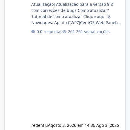
Atualização! Atualização para a versão 9.8
com correções de bugs Como atualizar?
Tutorial de como atualizar Clique aqui 🚀
Novidades: Api do CWP7(CentOS Web Panel)
Link publico para consulta de sub.dominio
0 respostas
261 visualizações
autorizado a usasr o isistem:
https://isistem.com.br/check-license/ Editor
de texto Html para e-mails enviados pelo
sistema 🛠️ Correções: Ajuste no memory limit
do instalador agora com filtros para ajudar o
usuário. Ajuste no valor de renovação de
registro de domínio Ajuste assinatura n
redenflu
Agosto 3, 2026 em 14:36
Ago 3, 2026