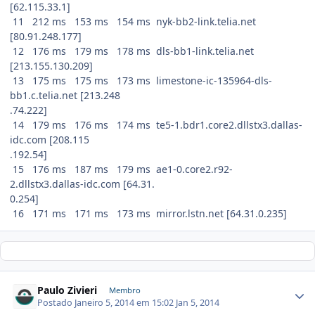
[62.115.33.1]
11 212 ms 153 ms 154 ms nyk-bb2-link.telia.net
[80.91.248.177]
12 176 ms 179 ms 178 ms dls-bb1-link.telia.net
[213.155.130.209]
13 175 ms 175 ms 173 ms limestone-ic-135964-dls-
bb1.c.telia.net [213.248
.74.222]
14 179 ms 176 ms 174 ms te5-1.bdr1.core2.dllstx3.dallas-
idc.com [208.115
.192.54]
15 176 ms 187 ms 179 ms ae1-0.core2.r92-
2.dllstx3.dallas-idc.com [64.31.
0.254]
16 171 ms 171 ms 173 ms mirror.lstn.net [64.31.0.235]
Paulo Zivieri
Membro
Postado
Janeiro 5, 2014 em 15:02
Jan 5, 2014