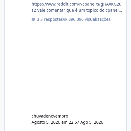
https://www.reddit.com/r/cpanel/s/gHAXKG2u
s2 Vale comentar que é um topico do cpanel...
Não sei como ta a pegada no da.
3 respostas
396 visualizações
chuvadenovembro
Agosto 5, 2026 em 22:57
Ago 5, 2026