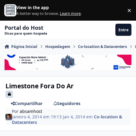
Ir para conteúdo
View in the app
×
Di
A better way to browse.
Learn more
.
Portal do Host
Entre
Dicas para quem hospeda
Página Inicial
Hospedagem
Co-location & Datacenters
Limestone Fora Do Ar
Compartilhar
Seguidores
Por
absamhost
Janeiro 4, 2014 em 19:13
Jan 4, 2014
em
Co-location &
Datacenters