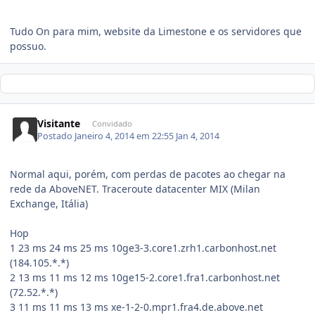
Tudo On para mim, website da Limestone e os servidores que
possuo.
Visitante
Convidado
Postado
Janeiro 4, 2014 em 22:55
Jan 4, 2014
Normal aqui, porém, com perdas de pacotes ao chegar na
rede da AboveNET. Traceroute datacenter MIX (Milan
Exchange, Itália)
Hop
1
23 ms
24 ms
25 ms
10ge3-3.core1.zrh1.carbonhost.net
(184.105.*.*)
2
13 ms
11 ms
12 ms
10ge15-2.core1.fra1.carbonhost.net
(72.52.*.*)
3
11 ms
11 ms
13 ms
xe-1-2-0.mpr1.fra4.de.above.net