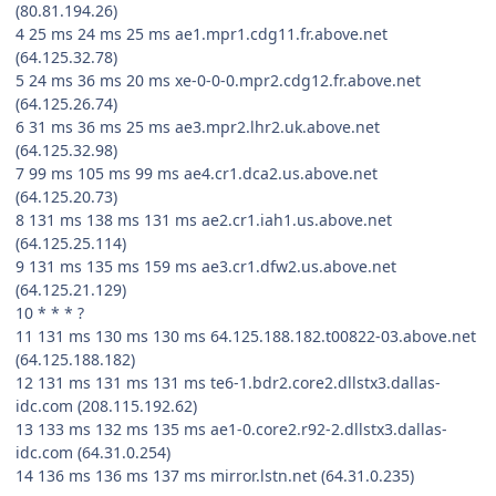
(80.81.194.26)
4
25 ms
24 ms
25 ms
ae1.mpr1.cdg11.fr.above.net
(64.125.32.78)
5
24 ms
36 ms
20 ms
xe-0-0-0.mpr2.cdg12.fr.above.net
(64.125.26.74)
6
31 ms
36 ms
25 ms
ae3.mpr2.lhr2.uk.above.net
(64.125.32.98)
7
99 ms
105 ms
99 ms
ae4.cr1.dca2.us.above.net
(64.125.20.73)
8
131 ms
138 ms
131 ms
ae2.cr1.iah1.us.above.net
(64.125.25.114)
9
131 ms
135 ms
159 ms
ae3.cr1.dfw2.us.above.net
(64.125.21.129)
10
*
*
*
?
11
131 ms
130 ms
130 ms
64.125.188.182.t00822-03.above.net
(64.125.188.182)
12
131 ms
131 ms
131 ms
te6-1.bdr2.core2.dllstx3.dallas-
idc.com (208.115.192.62)
13
133 ms
132 ms
135 ms
ae1-0.core2.r92-2.dllstx3.dallas-
idc.com (64.31.0.254)
14
136 ms
136 ms
137 ms
mirror.lstn.net (64.31.0.235)