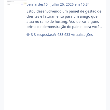
bernardes10
·
Julho 26, 2026 em 15:34
Estou desenvolvendo um painel de gestão de
clientes e faturamento para um amigo que
atua no ramo de hosting. Vou deixar alguns
prints de demonstração do painel para vocês
darem a opinião de vocês. O sistema já está
3 respostas
633 visualizações
com cerca de 80% concluído e conta com
gerenciamento de servidores de jogos, VPS e
hospedagem cPanel. Fico no aguardo do
feedback de vocês. TMJ! 🚀 Aceito críticas
construtivas!