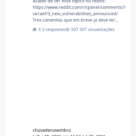
Acabei de ver esse topico no reddit:
https://www.reddit.com/r/cpanel/comments/1
va1aef/3_new_vulnerabilities_announced/
Trex comentou que em breve ja deve ter
atualizações...
3 respostas
507 visualizações
chuvadenovembro