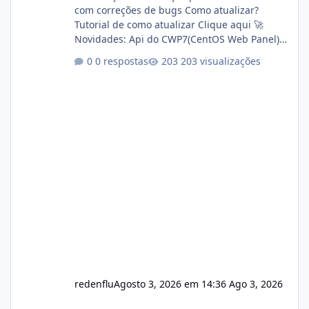
com correções de bugs Como atualizar?
Tutorial de como atualizar Clique aqui 🚀
Novidades: Api do CWP7(CentOS Web Panel)
Link publico para consulta de sub.dominio
0 respostas
203 visualizações
autorizado a usasr o isistem:
https://isistem.com.br/check-license/ Editor
de texto Html para e-mails enviados pelo
sistema 🛠️ Correções: Ajuste no memory limit
do instalador agora com filtros para ajudar o
usuário. Ajuste no valor de renovação de
registro de domínio Ajuste assinatura n
redenflu
Agosto 3, 2026 em 14:36
Ago 3, 2026