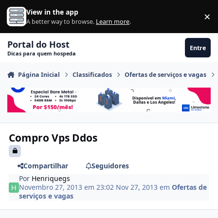
Ir para conteúdo
View in the app
×
Di
A better way to browse.
Learn more
.
Portal do Host
Entre
Dicas para quem hospeda
Página Inicial
Classificados
Ofertas de serviços e vagas
Compro Vps Ddos
Compartilhar
Seguidores
Por
Henriquegs
Novembro 27, 2013 em 23:02
Nov 27, 2013
em
Ofertas de
serviços e vagas