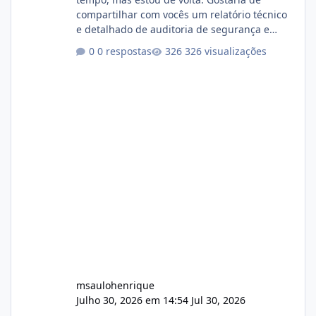
compartilhar com vocês um relatório técnico
e detalhado de auditoria de segurança e
conformidade referente ao VOXPANEL (versão
0 respostas
326 visualizações
atualmente em circulação e comercialização
no mercado). 1. Análise de Integridade dos
Arquivos Arquivo Tamanho Conteúdo
Identificado Integridade video.zip 623.85 MB
Painel de streaming de vídeo, binários
Wowza, FFmpeg e scripts AlmaLinux Íntegro
audio.zip 507.08 MB Painel PHP de áudio,
AutoDJ,
msaulohenrique
Julho 30, 2026 em 14:54
Jul 30, 2026