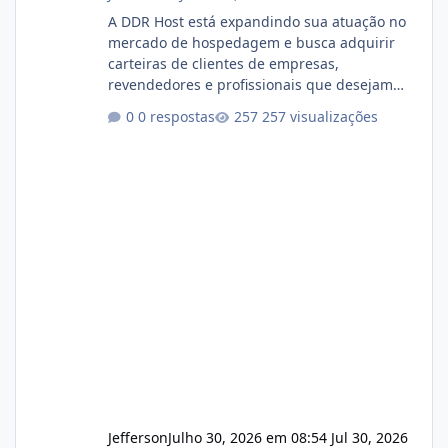
A DDR Host está expandindo sua atuação no
mercado de hospedagem e busca adquirir
carteiras de clientes de empresas,
revendedores e profissionais que desejam
encerrar suas atividades ou reduzir sua
0 respostas
257 visualizações
operação. Se você possui clientes ativos de
hospedagem de sites, hospedagem revenda
(cPanel, DirectAdmin ou Plesk), podemos
apresentar uma proposta justa, transparente
e com total sigilo durante todo o processo. O
que buscamos Estamos interessados
principalmente em: Carteiras de clientes de
Hospedagem
Jefferson
Julho 30, 2026 em 08:54
Jul 30, 2026