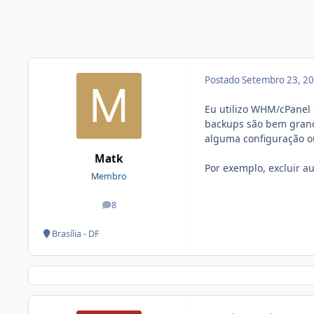
Postado
Setembro 23, 2
Eu utilizo WHM/cPanel
backups são bem grande
alguma configuração o
Matk
Por exemplo, excluir a
Membro
8
posts
Brasília - DF