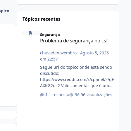
ópico
Tópicos recentes
Problema de segurança no csf
Segurança
Problema de segurança no csf
s
chuvadenovembro
·
Agosto 5, 2026
em 22:57
Segue url do topico onde está sendo
discutido:
https://www.reddit.com/r/cpanel/s/gH
AXKG2us2 Vale comentar que é um
topico do cpanel... Não sei como ta a
1 resposta
96 visualizações
pegada no da.