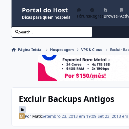
Ir para conteúdo
Portal do Host
Fóruns
Regras
Browse
Activ
Dicas para quem hospeda
Search...
Página Inicial
Hospedagem
VPS & Cloud
Excluir Ba
Excluir Backups Antigos
Por
Matk
Setembro 23, 2013 em 19:09
Set 23, 2013
e