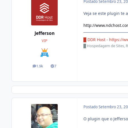
Postado
Setembro 23, 2
Veja se este plugin te
http://www.ndchost.c
Jefferson
█ DDR Host -
https://w
VIP
█
Hospedagem de Sites, R
1.9k
7
posts
Soluções
Postado
Setembro 23, 2
O plugin que o Jeffers