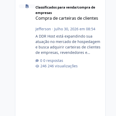
Compra de carteiras de clientes
Classificados para venda/compra de
empresas
Compra de carteiras de clientes
Jefferson
·
Julho 30, 2026 em 08:54
A DDR Host está expandindo sua
atuação no mercado de hospedagem
e busca adquirir carteiras de clientes
de empresas, revendedores e
profissionais que desejam encerrar
0 respostas
suas atividades ou reduzir sua
246 visualizações
operação. Se você possui clientes
ativos de hospedagem de sites,
hospedagem revenda (cPanel,
DirectAdmin ou Plesk), podemos
apresentar uma proposta justa,
transparente e com total sigilo
durante todo o processo. O que
buscamos Estamos interessados
principalmente em: Carteiras de