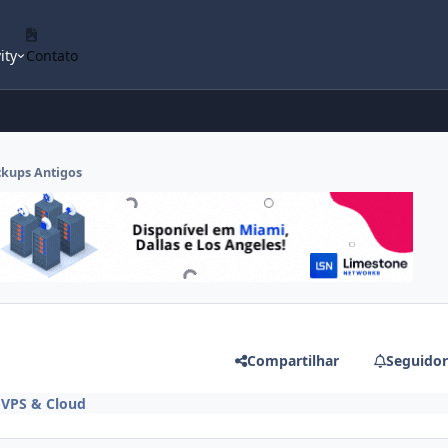
ity
Contato
ckups Antigos
Compartilhar
Seguidor
m
VPS & Cloud