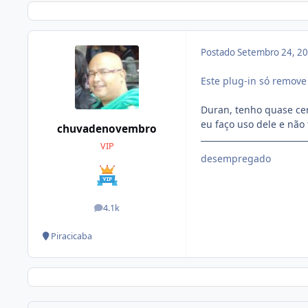
Postado
Setembro 24, 2
Este plug-in só remov
Duran, tenho quase ce
eu faço uso dele e não
chuvadenovembro
VIP
desempregado
4.1k
posts
Piracicaba