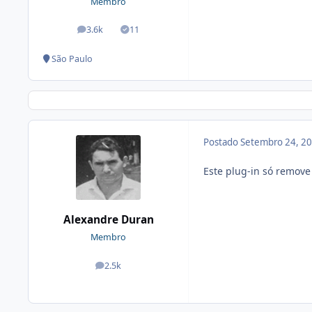
Membro
3.6k
11
posts
Soluções
São Paulo
Postado
Setembro 24, 2
Este plug-in só remov
Alexandre Duran
Membro
2.5k
posts