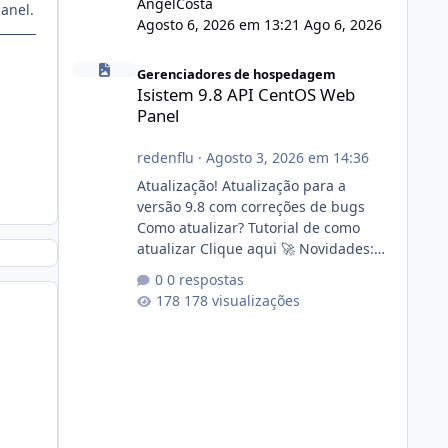
AngelCosta
anel.
Agosto 6, 2026 em 13:21
Ago 6, 2026
Isistem 9.8 API CentOS Web Panel
Gerenciadores de hospedagem
Isistem 9.8 API CentOS Web
Panel
redenflu
·
Agosto 3, 2026 em 14:36
Atualização! Atualização para a
versão 9.8 com correções de bugs
Como atualizar? Tutorial de como
atualizar Clique aqui 🚀 Novidades:
Api do CWP7(CentOS Web Panel) Link
0 respostas
publico para consulta de sub.dominio
178 visualizações
autorizado a usasr o isistem:
https://isistem.com.br/check-license/
Editor de texto Html para e-mails
enviados pelo sistema 🛠️ Correções:
Ajuste no memory limit do instalador
agora com filtros para ajudar o
usuário. Ajuste no valor de renovação