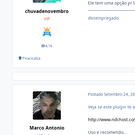
Ele tem uma opção p/ l
chuvadenovembro
desempregado
VIP
4.1k
posts
Piracicaba
Postado
Setembro 24, 2
Veja se este plugin te
http://www.ndchost.c
Marco Antonio
Uso e recomendo...