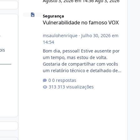
Agosto 3, 2026 em 14:36
Ago 3, 2026
Vulnerabilidade no famoso VOX
Segurança
Vulnerabilidade no famoso VOX
msaulohenrique
·
Julho 30, 2026 em
?
14:54
ois
Bom dia, pessoal! Estive ausente por
um tempo, mas estou de volta.
Gostaria de compartilhar com vocês
um relatório técnico e detalhado de
auditoria de segurança e
0 respostas
conformidade referente
313 visualizações
ao VOXPANEL (versão atualmente em
circulação e comercialização no
mercado). 1. Análise de Integridade
dos Arquivos Arquivo Tamanho
Conteúdo Identificado Integridade
video.zip 623.85 MB Painel de
streaming de vídeo, binários Wowza,
FFmpeg e scripts AlmaLinux Íntegro