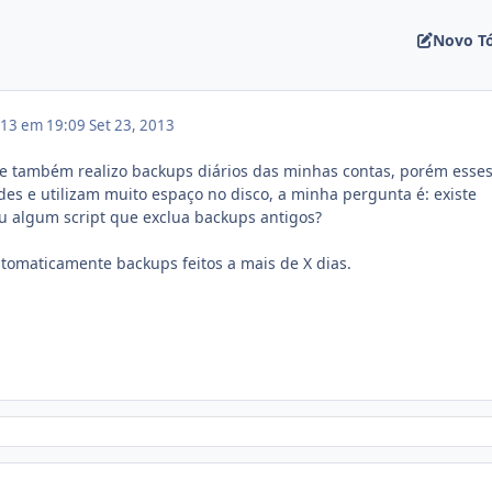
Novo T
013 em 19:09
Set 23, 2013
 e também realizo backups diários das minhas contas, porém esse
s e utilizam muito espaço no disco, a minha pergunta é: existe
u algum script que exclua backups antigos?
utomaticamente backups feitos a mais de X dias.