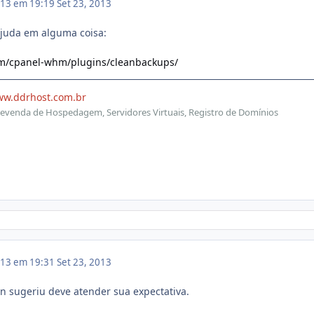
013 em 19:19
Set 23, 2013
 ajuda em alguma coisa:
om/cpanel-whm/plugins/cleanbackups/
ww.ddrhost.com.br
evenda de Hospedagem, Servidores Virtuais, Registro de Domínios
013 em 19:31
Set 23, 2013
on sugeriu deve atender sua expectativa.