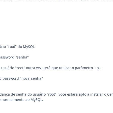
ário "root" do MySQL:
password "senha"
 usuário "root" outra vez, terá que utilizar o parâmetro "-p":
-p password "nova_senha"
a
dança de senha do usuário "root", você estará apto a instalar o Ce
do normalmente ao MySQL.