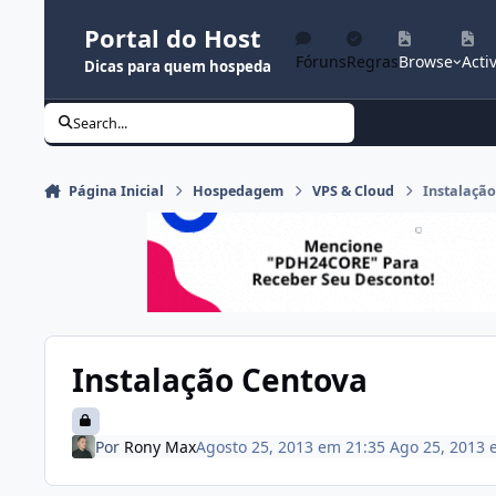
Ir para conteúdo
Portal do Host
Fóruns
Regras
Browse
Activ
Dicas para quem hospeda
Search...
Página Inicial
Hospedagem
VPS & Cloud
Instalaçã
Instalação Centova
Por
Rony Max
Agosto 25, 2013 em 21:35
Ago 25, 2013