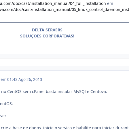
a.com/doc/cast/installation_manual/04_full_installation
em
va.com/doc/cast/installation_manual/05_linux_control_daemon_insta
DELTA SERVERS
SOLUÇÕES CORPORATIVAS!
3 em 01:43
Ago 26, 2013
a no CentOS sem cPanel basta instalar MySQl e Centova:
CentOS:
rver
 crie a base de dados, inicie o serviço e habilite para iniciar durant