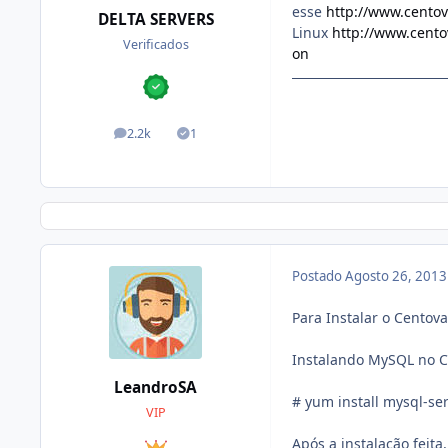
esse
http://www.centov
DELTA SERVERS
Linux
http://www.cento
Verificados
on
2.2k
1
posts
Soluções
Postado
Agosto 26, 201
Para Instalar o Centov
Instalando MySQL no 
LeandroSA
# yum install mysql-se
VIP
Após a instalação feita,