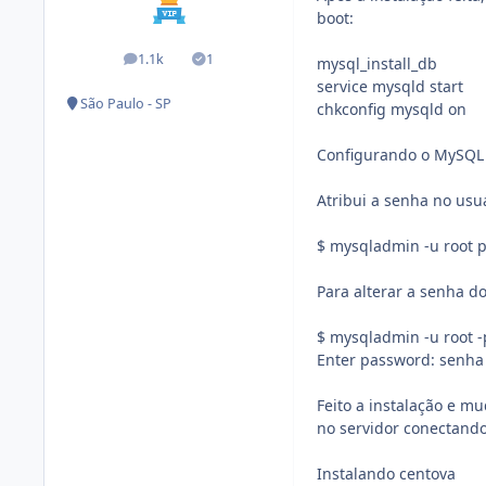
boot:
1.1k
1
mysql_install_db
posts
Soluções
service mysqld start
São Paulo - SP
chkconfig mysqld on
Configurando o MySQL
Atribui a senha no usu
$ mysqladmin -u root 
Para alterar a senha do
$ mysqladmin -u root 
Enter password: senh
Feito a instalação e mu
no servidor conectan
Instalando centova