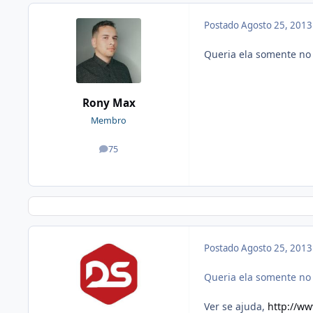
Postado
Agosto 25, 201
Queria ela somente no
Rony Max
Membro
75
posts
Postado
Agosto 25, 201
Queria ela somente no
Ver se ajuda,
http://ww