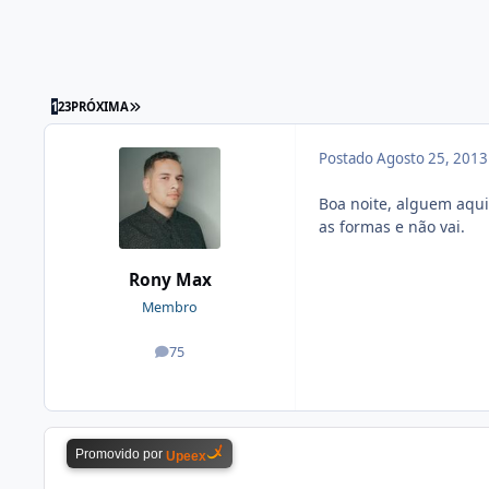
1
2
3
PRÓXIMA
Postado
Agosto 25, 201
Boa noite, alguem aqui 
as formas e não vai.
Rony Max
Membro
75
posts