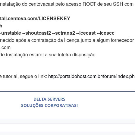
 a instalação do centovacast pelo acesso ROOT de seu SSH com
install.centova.com/LICENSEKEY
sh
l=unstable --shoutcast2 --sctrans2 --icecast --icescc
rnecido após a contratação da licença junto a algum fornecedor
a.com
e instalação estarei a sua inteira disposição.
tutorial, segue o link:
http://portaldohost.com.br/forum/index.p
DELTA SERVERS
SOLUÇÕES CORPORATIVAS!