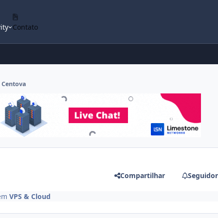
ity
Contato
o Centova
Compartilhar
Seguidor
em
VPS & Cloud