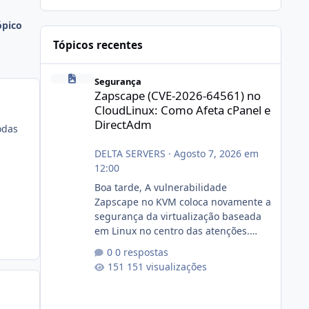
ópico
Tópicos recentes
Zapscape (CVE-2026-64561) no CloudLinux: Como Afeta cP
Segurança
Zapscape (CVE-2026-64561) no
CloudLinux: Como Afeta cPanel e
DirectAdm
odas
DELTA SERVERS
·
Agosto 7, 2026 em
12:00
Boa tarde, A vulnerabilidade
Zapscape no KVM coloca novamente a
segurança da virtualização baseada
em Linux no centro das atenções.
https://cloudlinux.statuspage.io/incid
0 respostas
ents/dlrxjx23zz5f Criamos uma breve
151 visualizações
explicação:
https://www.deltaservers.com.br/blog
/zapscape-cve-2026-64561/