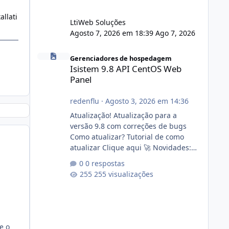
llati
LtiWeb Soluções
Agosto 7, 2026 em 18:39
Ago 7, 2026
Isistem 9.8 API CentOS Web Panel
Gerenciadores de hospedagem
Isistem 9.8 API CentOS Web
Panel
redenflu
·
Agosto 3, 2026 em 14:36
Atualização! Atualização para a
versão 9.8 com correções de bugs
Como atualizar? Tutorial de como
atualizar Clique aqui 🚀 Novidades:
Api do CWP7(CentOS Web Panel) Link
0 respostas
publico para consulta de sub.dominio
255 visualizações
autorizado a usasr o isistem:
https://isistem.com.br/check-license/
Editor de texto Html para e-mails
enviados pelo sistema 🛠️ Correções:
Ajuste no memory limit do instalador
e o