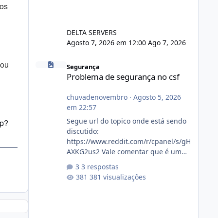
 os
DELTA SERVERS
Agosto 7, 2026 em 12:00
Ago 7, 2026
Problema de segurança no csf
 ou
Segurança
Problema de segurança no csf
chuvadenovembro
·
Agosto 5, 2026
em 22:57
Segue url do topico onde está sendo
hp?
discutido:
https://www.reddit.com/r/cpanel/s/gH
AXKG2us2 Vale comentar que é um
topico do cpanel... Não sei como ta a
3 respostas
pegada no da.
381 visualizações