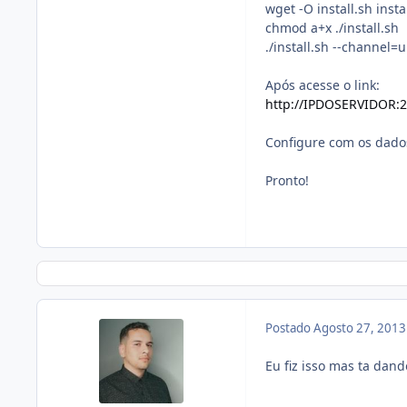
wget -O install.sh ins
chmod a+x ./install.sh
./install.sh --channel=u
Após acesse o link:
http://IPDOSERVIDOR:
Configure com os dad
Pronto!
Postado
Agosto 27, 201
Eu fiz isso mas ta dan