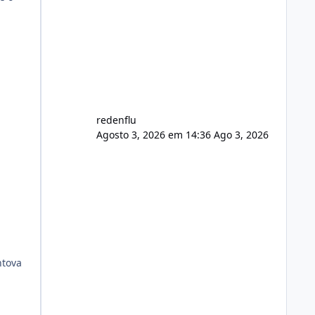
agora com filtros para ajudar o
usuário. Ajuste no valor de renovação
de registro de domínio Ajuste
assinatura n
redenflu
Agosto 3, 2026 em 14:36
Ago 3, 2026
ntova