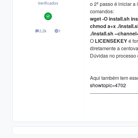
o 2º passo é iniciar
Verificados
comandos:
wget -O install.sh 
chmod a+x ./install.
2.2k
1
posts
Soluções
./install.sh --channe
O
LICENSEKEY
é fo
diretamente a centov
Dúvidas no processo d
Aqui também tem esse 
showtopic=4702