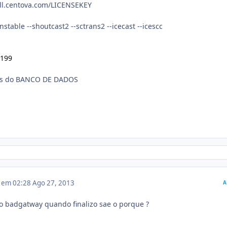
tall.centova.com/LICENSEKEY
nstable --shoutcast2 --sctrans2 --icecast --icescc
2199
os do BANCO DE DADOS
3 em 02:28
Ago 27, 2013
A
do badgatway quando finalizo sae o porque ?