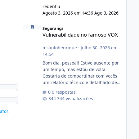
redenflu
Agosto 3, 2026 em 14:36
Ago 3, 2026
Vulnerabilidade no famoso VOX
Segurança
Vulnerabilidade no famoso VOX
msaulohenrique
·
Julho 30, 2026 em
14:54
Bom dia, pessoal! Estive ausente por
um tempo, mas estou de volta.
Gostaria de compartilhar com vocês
um relatório técnico e detalhado de
auditoria de segurança e
0 respostas
conformidade referente
344 visualizações
ao VOXPANEL (versão atualmente em
circulação e comercialização no
UTOR
mercado). 1. Análise de Integridade
dos Arquivos Arquivo Tamanho
Conteúdo Identificado Integridade
video.zip 623.85 MB Painel de