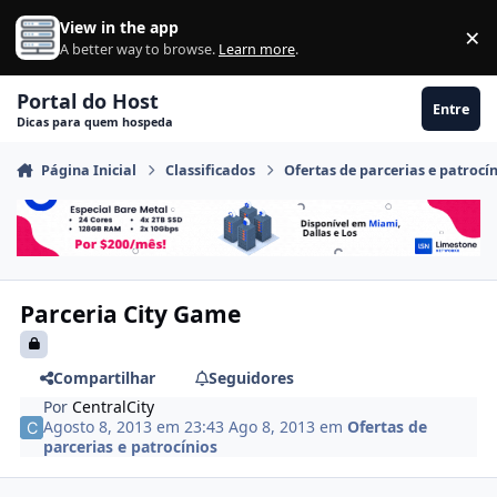
Ir para conteúdo
View in the app
×
Di
A better way to browse.
Learn more
.
Portal do Host
Entre
Dicas para quem hospeda
Página Inicial
Classificados
Ofertas de parcerias e patrocí
Parceria City Game
Compartilhar
Seguidores
Por
CentralCity
Agosto 8, 2013 em 23:43
Ago 8, 2013
em
Ofertas de
parcerias e patrocínios