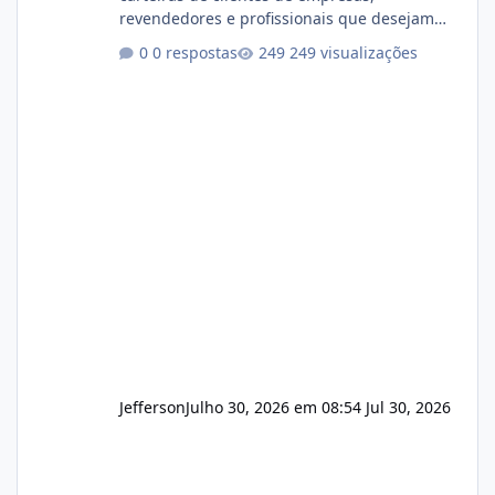
revendedores e profissionais que desejam
encerrar suas atividades ou reduzir sua
0 respostas
249 visualizações
operação. Se você possui clientes ativos de
hospedagem de sites, hospedagem revenda
(cPanel, DirectAdmin ou Plesk), podemos
apresentar uma proposta justa, transparente
e com total sigilo durante todo o processo. O
que buscamos Estamos interessados
principalmente em: Carteiras de clientes de
Hospedagem
Jefferson
Julho 30, 2026 em 08:54
Jul 30, 2026