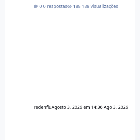
Link publico para consulta de sub.dominio
0 respostas
188 visualizações
autorizado a usasr o isistem:
https://isistem.com.br/check-license/ Editor
de texto Html para e-mails enviados pelo
sistema 🛠️ Correções: Ajuste no memory limit
do instalador agora com filtros para ajudar o
usuário. Ajuste no valor de renovação de
registro de domínio Ajuste assinatura n
redenflu
Agosto 3, 2026 em 14:36
Ago 3, 2026