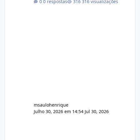
0 respostas
316 visualizações
atualmente em circulação e comercialização
no mercado). 1. Análise de Integridade dos
Arquivos Arquivo Tamanho Conteúdo
Identificado Integridade video.zip 623.85 MB
Painel de streaming de vídeo, binários
Wowza, FFmpeg e scripts AlmaLinux Íntegro
audio.zip 507.08 MB Painel PHP de áudio,
AutoDJ,
msaulohenrique
Julho 30, 2026 em 14:54
Jul 30, 2026