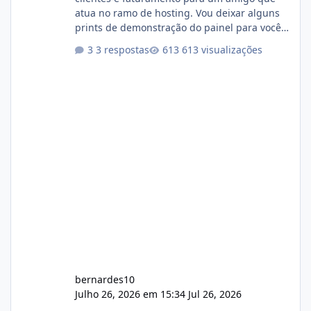
atua no ramo de hosting. Vou deixar alguns
prints de demonstração do painel para vocês
darem a opinião de vocês. O sistema já está
3 respostas
613 visualizações
com cerca de 80% concluído e conta com
gerenciamento de servidores de jogos, VPS e
hospedagem cPanel. Fico no aguardo do
feedback de vocês. TMJ! 🚀 Aceito críticas
construtivas!
bernardes10
Julho 26, 2026 em 15:34
Jul 26, 2026