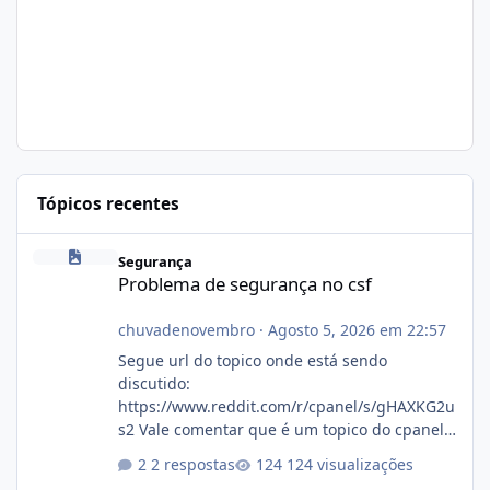
Tópicos recentes
Problema de segurança no csf
Segurança
Problema de segurança no csf
chuvadenovembro
·
Agosto 5, 2026 em 22:57
Segue url do topico onde está sendo
discutido:
https://www.reddit.com/r/cpanel/s/gHAXKG2u
s2 Vale comentar que é um topico do cpanel...
Não sei como ta a pegada no da.
2 respostas
124 visualizações