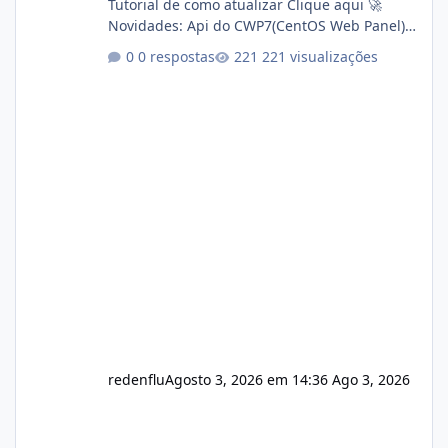
Tutorial de como atualizar Clique aqui 🚀
Novidades: Api do CWP7(CentOS Web Panel)
Link publico para consulta de sub.dominio
0 respostas
221 visualizações
autorizado a usasr o isistem:
https://isistem.com.br/check-license/ Editor
de texto Html para e-mails enviados pelo
sistema 🛠️ Correções: Ajuste no memory limit
do instalador agora com filtros para ajudar o
usuário. Ajuste no valor de renovação de
registro de domínio Ajuste assinatura n
redenflu
Agosto 3, 2026 em 14:36
Ago 3, 2026