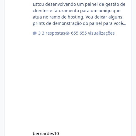
Estou desenvolvendo um painel de gestão de
clientes e faturamento para um amigo que
atua no ramo de hosting. Vou deixar alguns
prints de demonstração do painel para vocês
darem a opinião de vocês. O sistema já está
3 respostas
655 visualizações
com cerca de 80% concluído e conta com
gerenciamento de servidores de jogos, VPS e
hospedagem cPanel. Fico no aguardo do
feedback de vocês. TMJ! 🚀 Aceito críticas
construtivas!
bernardes10