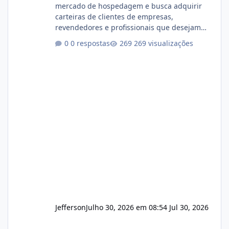
mercado de hospedagem e busca adquirir
carteiras de clientes de empresas,
revendedores e profissionais que desejam
encerrar suas atividades ou reduzir sua
0 respostas
269 visualizações
operação. Se você possui clientes ativos de
hospedagem de sites, hospedagem revenda
(cPanel, DirectAdmin ou Plesk), podemos
apresentar uma proposta justa, transparente
e com total sigilo durante todo o processo. O
que buscamos Estamos interessados
principalmente em: Carteiras de clientes de
Hospedagem
Jefferson
Julho 30, 2026 em 08:54
Jul 30, 2026