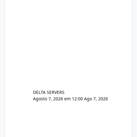
https://www.deltaservers.com.br/blog/zapsca
pe-cve-2026-64561/
DELTA SERVERS
Agosto 7, 2026 em 12:00
Ago 7, 2026