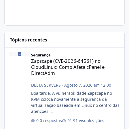
Tópicos recentes
Zapscape (CVE-2026-64561) no CloudLinux: Como Afeta cPanel e
Segurança
Zapscape (CVE-2026-64561) no
CloudLinux: Como Afeta cPanel e
DirectAdm
DELTA SERVERS
·
Agosto 7, 2026 em 12:00
Boa tarde, A vulnerabilidade Zapscape no
KVM coloca novamente a segurança da
virtualização baseada em Linux no centro das
atenções.
https://cloudlinux.statuspage.io/incidents/dlr
0 respostas
91 visualizações
xjx23zz5f Criamos uma breve explicação: