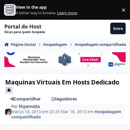
Ir para conteúdo
View in the app
×
Di
A better way to browse.
Learn more
.
Portal do Host
Entre
Dicas para quem hospeda
Página Inicial
Hospedagem
Hospedagem compartilhada
Maquinas Virtuais Em Hosts Dedicado
Compartilhar
Seguidores
Por
filipemotta
Março 18, 2013 em 22:25
Mar 18, 2013
em
Hospedagem
compartilhada