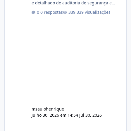
e detalhado de auditoria de segurança e
conformidade referente ao VOXPANEL (versão
0 respostas
339 visualizações
atualmente em circulação e comercialização
no mercado). 1. Análise de Integridade dos
Arquivos Arquivo Tamanho Conteúdo
Identificado Integridade video.zip 623.85 MB
Painel de streaming de vídeo, binários
Wowza, FFmpeg e scripts AlmaLinux Íntegro
audio.zip 507.08 MB Painel PHP de áudio,
AutoDJ,
msaulohenrique
Julho 30, 2026 em 14:54
Jul 30, 2026