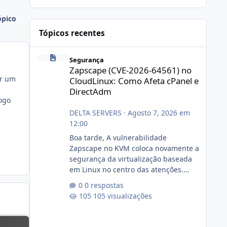
ópico
Tópicos recentes
Zapscape (CVE-2026-64561) no CloudLinux: Como Afeta cP
Segurança
Zapscape (CVE-2026-64561) no
ar um
CloudLinux: Como Afeta cPanel e
DirectAdm
ogo
DELTA SERVERS
·
Agosto 7, 2026 em
12:00
Boa tarde, A vulnerabilidade
Zapscape no KVM coloca novamente a
segurança da virtualização baseada
em Linux no centro das atenções.
https://cloudlinux.statuspage.io/incid
0 respostas
ents/dlrxjx23zz5f Criamos uma breve
105 visualizações
explicação:
https://www.deltaservers.com.br/blog
/zapscape-cve-2026-64561/