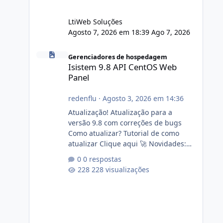
LtiWeb Soluções
Agosto 7, 2026 em 18:39
Ago 7, 2026
Isistem 9.8 API CentOS Web Panel
Gerenciadores de hospedagem
Isistem 9.8 API CentOS Web
Panel
redenflu
·
Agosto 3, 2026 em 14:36
Atualização! Atualização para a
versão 9.8 com correções de bugs
Como atualizar? Tutorial de como
atualizar Clique aqui 🚀 Novidades:
Api do CWP7(CentOS Web Panel) Link
0 respostas
publico para consulta de sub.dominio
228 visualizações
autorizado a usasr o isistem:
https://isistem.com.br/check-license/
Editor de texto Html para e-mails
enviados pelo sistema 🛠️ Correções:
Ajuste no memory limit do instalador