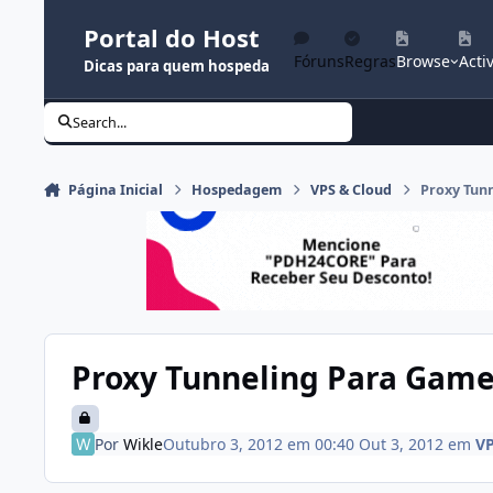
Ir para conteúdo
Portal do Host
Fóruns
Regras
Browse
Activ
Dicas para quem hospeda
Search...
Página Inicial
Hospedagem
VPS & Cloud
Proxy Tun
Proxy Tunneling Para Gam
Por
Wikle
Outubro 3, 2012 em 00:40
Out 3, 2012
em
VP