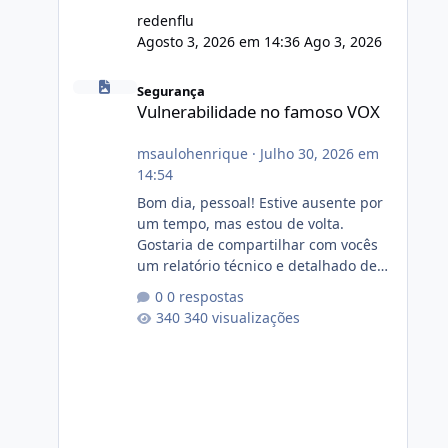
redenflu
Agosto 3, 2026 em 14:36
Ago 3, 2026
Vulnerabilidade no famoso VOX
Segurança
Vulnerabilidade no famoso VOX
msaulohenrique
·
Julho 30, 2026 em
14:54
Bom dia, pessoal! Estive ausente por
um tempo, mas estou de volta.
Gostaria de compartilhar com vocês
um relatório técnico e detalhado de
auditoria de segurança e
0 respostas
conformidade referente
340 visualizações
ao VOXPANEL (versão atualmente em
circulação e comercialização no
mercado). 1. Análise de Integridade
dos Arquivos Arquivo Tamanho
Conteúdo Identificado Integridade
video.zip 623.85 MB Painel de