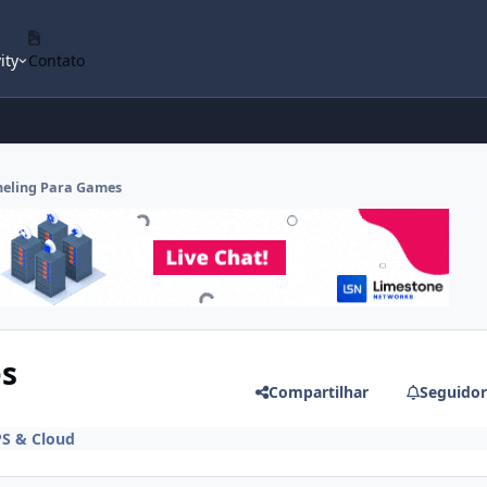
ity
Contato
neling Para Games
es
Compartilhar
Seguidor
S & Cloud