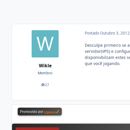
Postado
Outubro 3, 201
Desculpe primeiro se aq
servidor(VPS) e configu
disponivbilzam estes se
que você jogando.
Wikle
Membro
27
posts