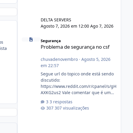
DELTA SERVERS
Agosto 7, 2026 em 12:00
Ago 7, 2026
Problema de segurança no csf
Segurança
os
Problema de segurança no csf
ista
chuvadenovembro
·
Agosto 5, 2026
em 22:57
Segue url do topico onde está sendo
discutido:
https://www.reddit.com/r/cpanel/s/gH
AXKG2us2 Vale comentar que é um
topico do cpanel... Não sei como ta a
3 respostas
pegada no da.
307 visualizações