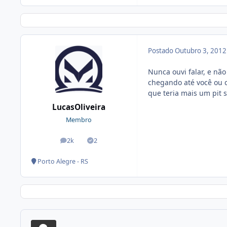
Postado
Outubro 3, 201
Nunca ouvi falar, e nã
chegando até você ou c
que teria mais um pit 
LucasOliveira
Membro
2k
2
posts
Soluções
Porto Alegre - RS