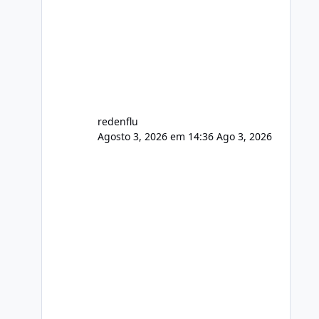
agora com filtros para ajudar o
usuário. Ajuste no valor de renovação
de registro de domínio Ajuste
assinatura n
redenflu
Agosto 3, 2026 em 14:36
Ago 3, 2026