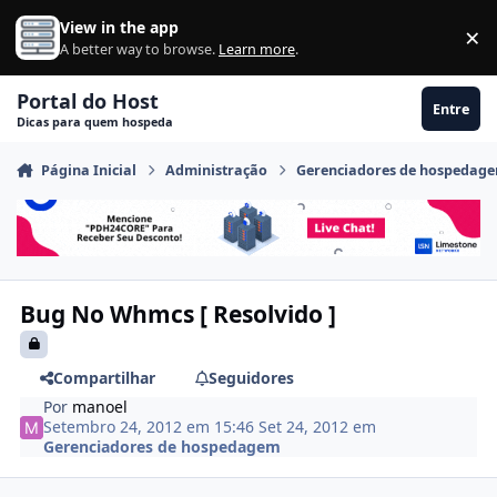
Ir para conteúdo
View in the app
×
Di
A better way to browse.
Learn more
.
Portal do Host
Entre
Dicas para quem hospeda
Página Inicial
Administração
Gerenciadores de hospedag
Bug No Whmcs [ Resolvido ]
Compartilhar
Seguidores
Por
manoel
Setembro 24, 2012 em 15:46
Set 24, 2012
em
Gerenciadores de hospedagem