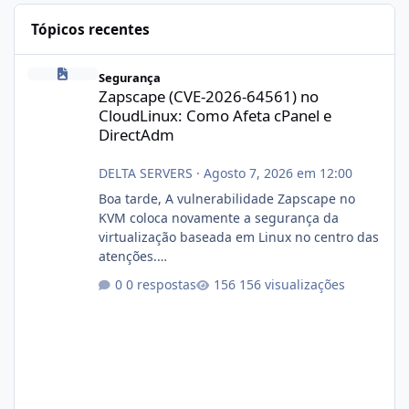
Tópicos recentes
Zapscape (CVE-2026-64561) no CloudLinux: Como Afeta cPanel e
Segurança
Zapscape (CVE-2026-64561) no
CloudLinux: Como Afeta cPanel e
DirectAdm
DELTA SERVERS
·
Agosto 7, 2026 em 12:00
Boa tarde, A vulnerabilidade Zapscape no
KVM coloca novamente a segurança da
virtualização baseada em Linux no centro das
atenções.
https://cloudlinux.statuspage.io/incidents/dlr
0 respostas
156 visualizações
xjx23zz5f Criamos uma breve explicação:
https://www.deltaservers.com.br/blog/zapsca
pe-cve-2026-64561/