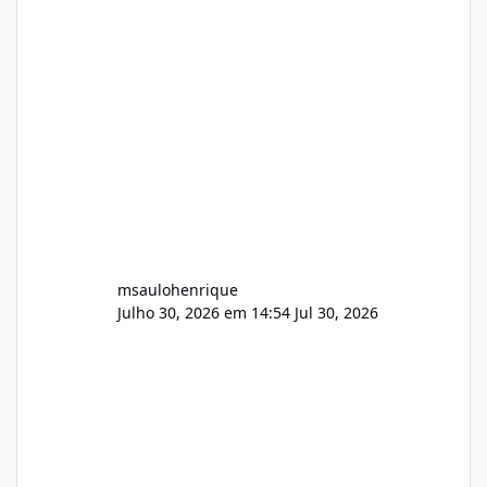
Identificado Integridade video.zip 623.85 MB
Painel de streaming de vídeo, binários
Wowza, FFmpeg e scripts AlmaLinux Íntegro
audio.zip 507.08 MB Painel PHP de áudio,
AutoDJ,
msaulohenrique
Julho 30, 2026 em 14:54
Jul 30, 2026