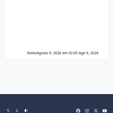
Roots
Agosto 9, 2026 em 02:05
Ago 9, 2026
Light Mode
Dark Mode
System Preference
f
i
x
y