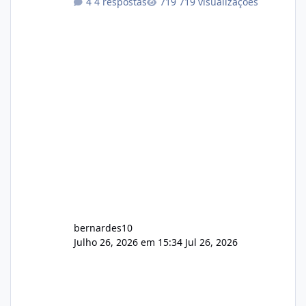
4 respostas
719 visualizações
com cerca de 80% concluído e conta com
gerenciamento de servidores de jogos, VPS e
hospedagem cPanel. Fico no aguardo do
feedback de vocês. TMJ! 🚀 Aceito críticas
construtivas!
bernardes10
Julho 26, 2026 em 15:34
Jul 26, 2026