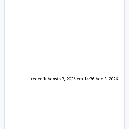
de texto Html para e-mails enviados pelo
sistema 🛠️ Correções: Ajuste no memory limit
do instalador agora com filtros para ajudar o
usuário. Ajuste no valor de renovação de
registro de domínio Ajuste assinatura n
redenflu
Agosto 3, 2026 em 14:36
Ago 3, 2026