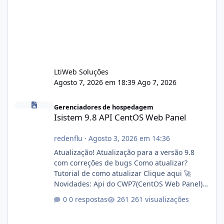
LtiWeb Soluções
Agosto 7, 2026 em 18:39
Ago 7, 2026
Isistem 9.8 API CentOS Web Panel
Gerenciadores de hospedagem
Isistem 9.8 API CentOS Web Panel
redenflu
·
Agosto 3, 2026 em 14:36
Atualização! Atualização para a versão 9.8
com correções de bugs Como atualizar?
Tutorial de como atualizar Clique aqui 🚀
Novidades: Api do CWP7(CentOS Web Panel)
Link publico para consulta de sub.dominio
0 respostas
261 visualizações
autorizado a usasr o isistem:
https://isistem.com.br/check-license/ Editor