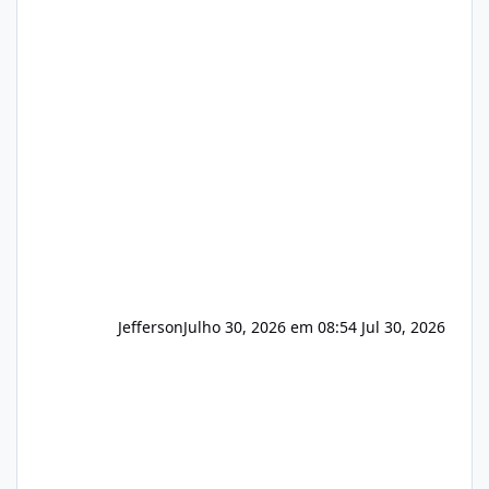
hospedagem de sites, hospedagem revenda
(cPanel, DirectAdmin ou Plesk), podemos
apresentar uma proposta justa, transparente
e com total sigilo durante todo o processo. O
que buscamos Estamos interessados
principalmente em: Carteiras de clientes de
Hospedagem
Jefferson
Julho 30, 2026 em 08:54
Jul 30, 2026