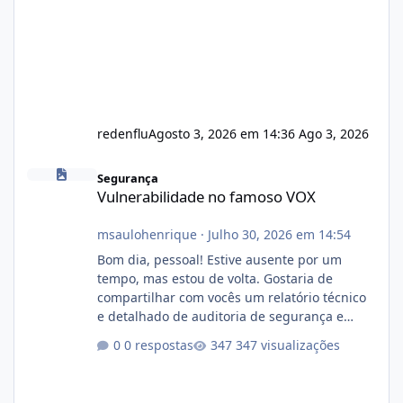
redenflu
Agosto 3, 2026 em 14:36
Ago 3, 2026
Vulnerabilidade no famoso VOX
Segurança
Vulnerabilidade no famoso VOX
msaulohenrique
·
Julho 30, 2026 em 14:54
Bom dia, pessoal! Estive ausente por um
tempo, mas estou de volta. Gostaria de
compartilhar com vocês um relatório técnico
e detalhado de auditoria de segurança e
conformidade referente ao VOXPANEL (versão
0 respostas
347 visualizações
atualmente em circulação e comercialização
no mercado). 1. Análise de Integridade dos
Arquivos Arquivo Tamanho Conteúdo