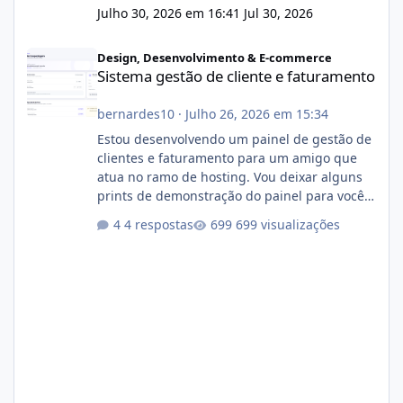
Julho 30, 2026 em 16:41
Jul 30, 2026
Sistema gestão de cliente e faturamento
Design, Desenvolvimento & E-commerce
Sistema gestão de cliente e faturamento
bernardes10
·
Julho 26, 2026 em 15:34
Estou desenvolvendo um painel de gestão de
clientes e faturamento para um amigo que
atua no ramo de hosting. Vou deixar alguns
prints de demonstração do painel para vocês
darem a opinião de vocês. O sistema já está
4 respostas
699 visualizações
com cerca de 80% concluído e conta com
gerenciamento de servidores de jogos, VPS e
hospedagem cPanel. Fico no aguardo do
feedback de vocês. TMJ! 🚀 Aceito críticas
construtivas!