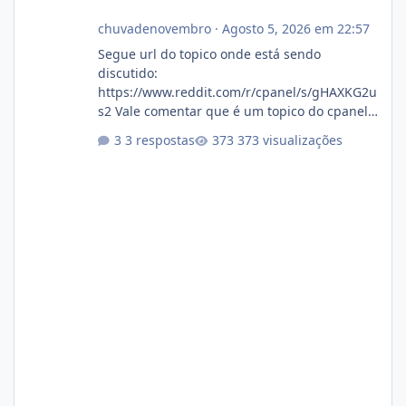
chuvadenovembro
·
Agosto 5, 2026 em 22:57
Segue url do topico onde está sendo
discutido:
https://www.reddit.com/r/cpanel/s/gHAXKG2u
s2 Vale comentar que é um topico do cpanel...
Não sei como ta a pegada no da.
3 respostas
373 visualizações