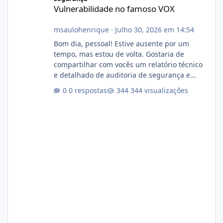
Vulnerabilidade no famoso VOX
msaulohenrique
·
Julho 30, 2026 em 14:54
Bom dia, pessoal! Estive ausente por um
tempo, mas estou de volta. Gostaria de
compartilhar com vocês um relatório técnico
e detalhado de auditoria de segurança e
conformidade referente ao VOXPANEL (versão
0 respostas
344 visualizações
atualmente em circulação e comercialização
no mercado). 1. Análise de Integridade dos
Arquivos Arquivo Tamanho Conteúdo
Identificado Integridade video.zip 623.85 MB
Painel de streaming de vídeo, binários
Wowza, FFmpeg e scripts AlmaLinux Íntegro
audio.zip 507.08 MB Painel PHP de áudio,
AutoDJ,