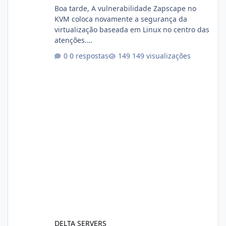
Boa tarde, A vulnerabilidade Zapscape no
KVM coloca novamente a segurança da
virtualização baseada em Linux no centro das
atenções.
https://cloudlinux.statuspage.io/incidents/dlr
0 respostas
149 visualizações
xjx23zz5f Criamos uma breve explicação:
https://www.deltaservers.com.br/blog/zapsca
pe-cve-2026-64561/
DELTA SERVERS