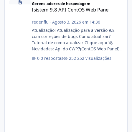
Gerenciadores de hospedagem
Isistem 9.8 API CentOS Web Panel
redenflu
·
Agosto 3, 2026 em 14:36
Atualização! Atualização para a versão 9.8
com correções de bugs Como atualizar?
Tutorial de como atualizar Clique aqui 🚀
Novidades: Api do CWP7(CentOS Web Panel)
Link publico para consulta de sub.dominio
0 respostas
252 visualizações
autorizado a usasr o isistem:
https://isistem.com.br/check-license/ Editor
de texto Html para e-mails enviados pelo
sistema 🛠️ Correções: Ajuste no memory limit
do instalador agora com filtros para ajudar o
usuário. Ajuste no valor de renovação de
registro de domínio Ajuste assinatura n