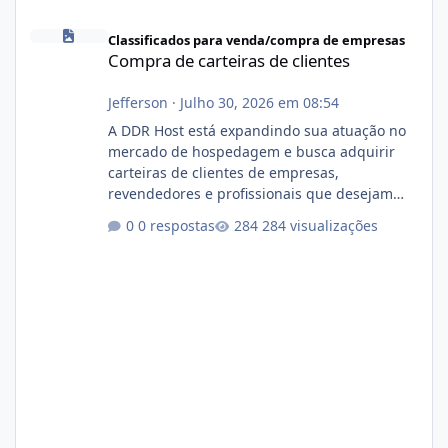
Compra de carteiras de clientes
Classificados para venda/compra de empresas
Compra de carteiras de clientes
Jefferson
·
Julho 30, 2026 em 08:54
A DDR Host está expandindo sua atuação no
mercado de hospedagem e busca adquirir
carteiras de clientes de empresas,
revendedores e profissionais que desejam
encerrar suas atividades ou reduzir sua
0 respostas
284 visualizações
operação. Se você possui clientes ativos de
hospedagem de sites, hospedagem revenda
(cPanel, DirectAdmin ou Plesk), podemos
apresentar uma proposta justa, transparente
e com total sigilo durante todo o processo. O
que buscamos Estamos interessados
principalmente em: Carteiras de clientes de
Hospedagem