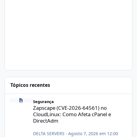
Tópicos recentes
Zapscape (CVE-2026-64561) no CloudLinux: Como Afeta cPanel e
Segurança
Zapscape (CVE-2026-64561) no
CloudLinux: Como Afeta cPanel e
DirectAdm
DELTA SERVERS
·
Agosto 7, 2026 em 12:00