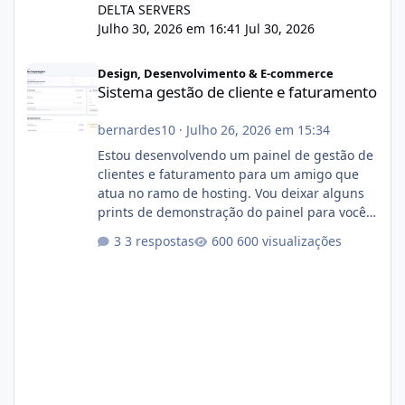
DELTA SERVERS
Julho 30, 2026 em 16:41
Jul 30, 2026
Sistema gestão de cliente e faturamento
Design, Desenvolvimento & E-commerce
Sistema gestão de cliente e faturamento
bernardes10
·
Julho 26, 2026 em 15:34
Estou desenvolvendo um painel de gestão de
clientes e faturamento para um amigo que
atua no ramo de hosting. Vou deixar alguns
prints de demonstração do painel para vocês
darem a opinião de vocês. O sistema já está
3 respostas
600 visualizações
com cerca de 80% concluído e conta com
gerenciamento de servidores de jogos, VPS e
hospedagem cPanel. Fico no aguardo do
feedback de vocês. TMJ! 🚀 Aceito críticas
construtivas!