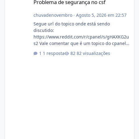
Problema de segurança no csf
chuvadenovembro
·
Agosto 5, 2026 em 22:57
Segue url do topico onde está sendo
discutido:
https://www.reddit.com/r/cpanel/s/gHAXKG2u
s2 Vale comentar que é um topico do cpanel...
Não sei como ta a pegada no da.
1 resposta
82 visualizações