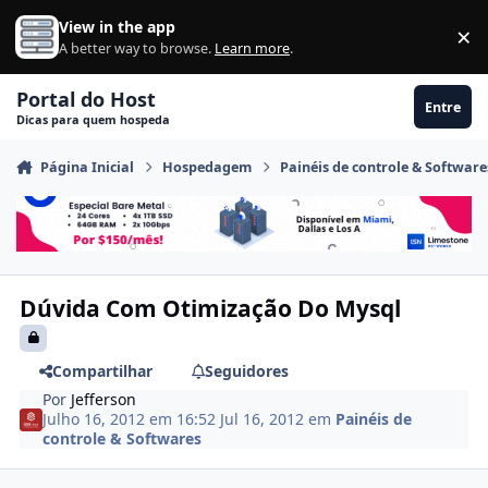
Ir para conteúdo
View in the app
×
Di
A better way to browse.
Learn more
.
Portal do Host
Entre
Dicas para quem hospeda
Página Inicial
Hospedagem
Painéis de controle & Software
Dúvida Com Otimização Do Mysql
Compartilhar
Seguidores
Por
Jefferson
Julho 16, 2012 em 16:52
Jul 16, 2012
em
Painéis de
controle & Softwares