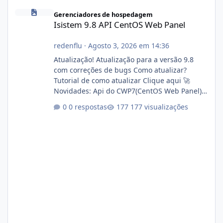
Isistem 9.8 API CentOS Web Panel
Gerenciadores de hospedagem
Isistem 9.8 API CentOS Web Panel
redenflu
·
Agosto 3, 2026 em 14:36
Atualização! Atualização para a versão 9.8
com correções de bugs Como atualizar?
Tutorial de como atualizar Clique aqui 🚀
Novidades: Api do CWP7(CentOS Web Panel)
Link publico para consulta de sub.dominio
0 respostas
177 visualizações
autorizado a usasr o isistem:
https://isistem.com.br/check-license/ Editor
de texto Html para e-mails enviados pelo
sistema 🛠️ Correções: Ajuste no memory limit
do instalador agora com filtros para ajudar o
usuário. Ajuste no valor de renovação de
registro de domínio Ajuste assinatura n