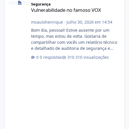
Segurança
Vulnerabilidade no famoso VOX
msaulohenrique
·
Julho 30, 2026 em 14:54
Bom dia, pessoal! Estive ausente por um
tempo, mas estou de volta. Gostaria de
compartilhar com vocês um relatório técnico
e detalhado de auditoria de segurança e
conformidade referente ao VOXPANEL (versão
0 respostas
310 visualizações
atualmente em circulação e comercialização
no mercado). 1. Análise de Integridade dos
Arquivos Arquivo Tamanho Conteúdo
Identificado Integridade video.zip 623.85 MB
Painel de streaming de vídeo, binários
Wowza, FFmpeg e scripts AlmaLinux Íntegro
audio.zip 507.08 MB Painel PHP de áudio,
AutoDJ,