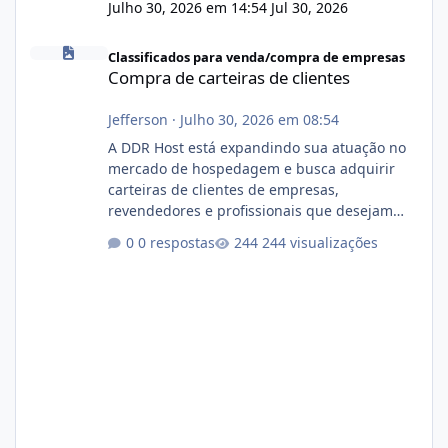
Julho 30, 2026 em 14:54
Jul 30, 2026
Compra de carteiras de clientes
Classificados para venda/compra de empresas
Compra de carteiras de clientes
Jefferson
·
Julho 30, 2026 em 08:54
A DDR Host está expandindo sua atuação no
mercado de hospedagem e busca adquirir
carteiras de clientes de empresas,
revendedores e profissionais que desejam
encerrar suas atividades ou reduzir sua
0 respostas
244 visualizações
operação. Se você possui clientes ativos de
hospedagem de sites, hospedagem revenda
(cPanel, DirectAdmin ou Plesk), podemos
apresentar uma proposta justa, transparente
e com total sigilo durante todo o processo. O
que buscamos Estamos interessados
principalmente em: Carteiras de clientes de
Hospedagem