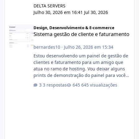
DELTA SERVERS
Julho 30, 2026 em 16:41
Jul 30, 2026
Sistema gestão de cliente e faturamento
Design, Desenvolvimento & E-commerce
Sistema gestão de cliente e faturamento
bernardes10
·
Julho 26, 2026 em 15:34
Estou desenvolvendo um painel de gestão de
clientes e faturamento para um amigo que
atua no ramo de hosting. Vou deixar alguns
prints de demonstração do painel para vocês
darem a opinião de vocês. O sistema já está
3 respostas
645 visualizações
com cerca de 80% concluído e conta com
gerenciamento de servidores de jogos, VPS e
hospedagem cPanel. Fico no aguardo do
feedback de vocês. TMJ! 🚀 Aceito críticas
construtivas!