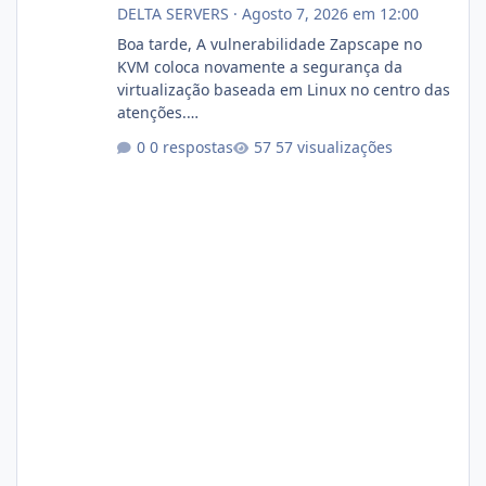
DELTA SERVERS
·
Agosto 7, 2026 em 12:00
Boa tarde, A vulnerabilidade Zapscape no
KVM coloca novamente a segurança da
virtualização baseada em Linux no centro das
atenções.
https://cloudlinux.statuspage.io/incidents/dlr
0 respostas
57 visualizações
xjx23zz5f Criamos uma breve explicação:
https://www.deltaservers.com.br/blog/zapsca
pe-cve-2026-64561/