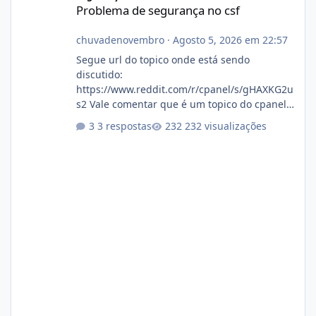
Problema de segurança no csf
chuvadenovembro
·
Agosto 5, 2026 em 22:57
Segue url do topico onde está sendo
discutido:
https://www.reddit.com/r/cpanel/s/gHAXKG2u
s2 Vale comentar que é um topico do cpanel...
Não sei como ta a pegada no da.
3 respostas
232 visualizações