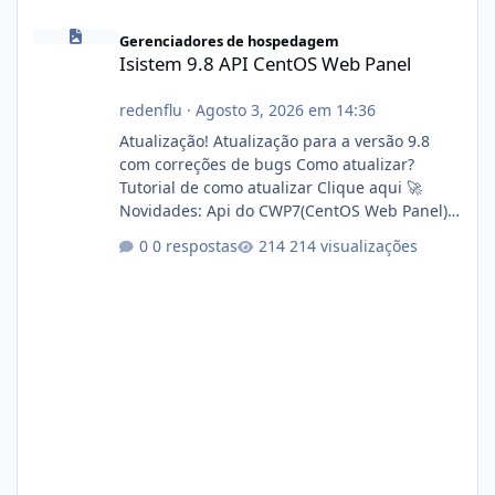
Isistem 9.8 API CentOS Web Panel
Gerenciadores de hospedagem
Isistem 9.8 API CentOS Web Panel
redenflu
·
Agosto 3, 2026 em 14:36
Atualização! Atualização para a versão 9.8
com correções de bugs Como atualizar?
Tutorial de como atualizar Clique aqui 🚀
Novidades: Api do CWP7(CentOS Web Panel)
Link publico para consulta de sub.dominio
0 respostas
214 visualizações
autorizado a usasr o isistem:
https://isistem.com.br/check-license/ Editor
de texto Html para e-mails enviados pelo
sistema 🛠️ Correções: Ajuste no memory limit
do instalador agora com filtros para ajudar o
usuário. Ajuste no valor de renovação de
registro de domínio Ajuste assinatura n