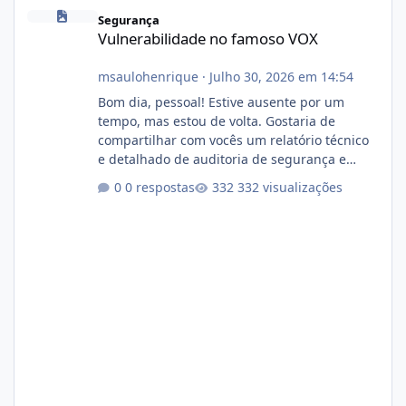
Vulnerabilidade no famoso VOX
Segurança
Vulnerabilidade no famoso VOX
msaulohenrique
·
Julho 30, 2026 em 14:54
Bom dia, pessoal! Estive ausente por um
tempo, mas estou de volta. Gostaria de
compartilhar com vocês um relatório técnico
e detalhado de auditoria de segurança e
conformidade referente ao VOXPANEL (versão
0 respostas
332 visualizações
atualmente em circulação e comercialização
no mercado). 1. Análise de Integridade dos
Arquivos Arquivo Tamanho Conteúdo
Identificado Integridade video.zip 623.85 MB
Painel de streaming de vídeo, binários
Wowza, FFmpeg e scripts AlmaLinux Íntegro
audio.zip 507.08 MB Painel PHP de áudio,
AutoDJ,