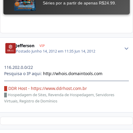
Jefferson
VIP
Postado
Junho 14, 2012 em 11:35
Jun 14, 2012
116.202.0.0/22
Pesquisa o IP aqui:
http://whois.domaintools.com
█ DDR Host -
https://www.ddrhost.com.br
█
Hospedagem de Sites, Revenda de Hospedagem, Servidores
Virtuais, Registro de Domínios