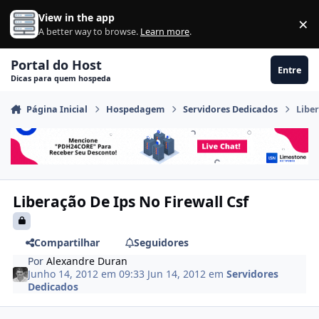
Ir para conteúdo
View in the app
×
Di
A better way to browse.
Learn more
.
Portal do Host
Entre
Dicas para quem hospeda
Página Inicial
Hospedagem
Servidores Dedicados
Liber
Liberação De Ips No Firewall Csf
Compartilhar
Seguidores
Por
Alexandre Duran
Junho 14, 2012 em 09:33
Jun 14, 2012
em
Servidores
Dedicados