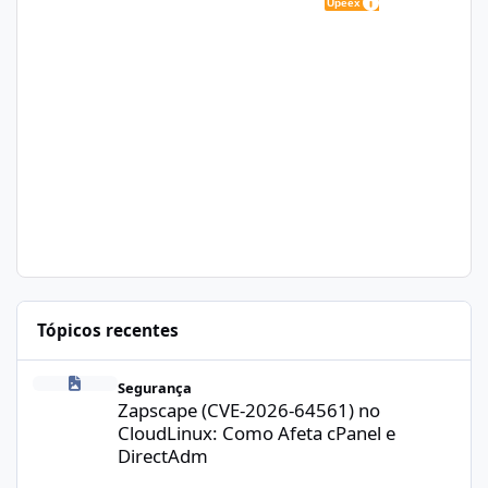
Tópicos recentes
Zapscape (CVE-2026-64561) no CloudLinux: Como Afeta cPanel e
Segurança
Zapscape (CVE-2026-64561) no
CloudLinux: Como Afeta cPanel e
DirectAdm