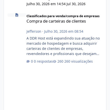
Julho 30, 2026 em 14:54
Jul 30, 2026
Compra de carteiras de clientes
Classificados para venda/compra de empresas
Compra de carteiras de clientes
Jefferson
·
Julho 30, 2026 em 08:54
A DDR Host está expandindo sua atuação no
mercado de hospedagem e busca adquirir
carteiras de clientes de empresas,
revendedores e profissionais que desejam
encerrar suas atividades ou reduzir sua
0 respostas
260 visualizações
operação. Se você possui clientes ativos de
hospedagem de sites, hospedagem revenda
(cPanel, DirectAdmin ou Plesk), podemos
apresentar uma proposta justa, transparente
e com total sigilo durante todo o processo. O
que buscamos Estamos interessados
principalmente em: Carteiras de clientes de
Hospedagem