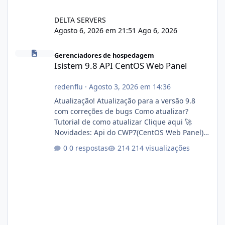
DELTA SERVERS
Agosto 6, 2026 em 21:51
Ago 6, 2026
Isistem 9.8 API CentOS Web Panel
Gerenciadores de hospedagem
Isistem 9.8 API CentOS Web Panel
redenflu
·
Agosto 3, 2026 em 14:36
Atualização! Atualização para a versão 9.8
com correções de bugs Como atualizar?
Tutorial de como atualizar Clique aqui 🚀
Novidades: Api do CWP7(CentOS Web Panel)
Link publico para consulta de sub.dominio
0 respostas
214 visualizações
autorizado a usasr o isistem:
https://isistem.com.br/check-license/ Editor
de texto Html para e-mails enviados pelo
sistema 🛠️ Correções: Ajuste no memory limit
do instalador agora com filtros para ajudar o
usuário. Ajuste no valor de renovação de
registro de domínio Ajuste assinatura n