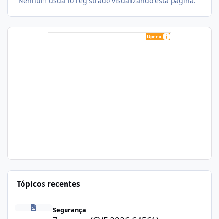
Nenhum usuário registrado visualizando esta página.
Tópicos recentes
Zapscape (CVE-2026-64561) no CloudLinux: Como Afeta cPanel e
Segurança