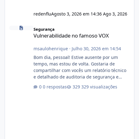
redenflu
Agosto 3, 2026 em 14:36
Ago 3, 2026
Vulnerabilidade no famoso VOX
Segurança
Vulnerabilidade no famoso VOX
msaulohenrique
·
Julho 30, 2026 em 14:54
Bom dia, pessoal! Estive ausente por um
tempo, mas estou de volta. Gostaria de
compartilhar com vocês um relatório técnico
e detalhado de auditoria de segurança e
conformidade referente ao VOXPANEL (versão
0 respostas
329 visualizações
atualmente em circulação e comercialização
no mercado). 1. Análise de Integridade dos
Arquivos Arquivo Tamanho Conteúdo
Identificado Integridade video.zip 623.85 MB
Painel de streaming de vídeo, binários
Wowza, FFmpeg e scripts AlmaLinux Íntegro
audio.zip 507.08 MB Painel PHP de áudio,
AutoDJ,