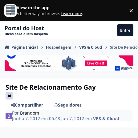
Ir para conteúdo
View in the app
×
Di
A better way to browse.
Learn more
.
Portal do Host
Entre
Dicas para quem hospeda
Página Inicial
Hospedagem
VPS & Cloud
Site De Relac
Site De Relacionamento Gay
Compartilhar
Seguidores
Por
Brandom
Junho 7, 2012 em 06:48
Jun 7, 2012
em
VPS & Cloud