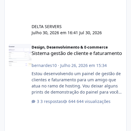
DELTA SERVERS
Julho 30, 2026 em 16:41
Jul 30, 2026
Sistema gestão de cliente e faturamento
Design, Desenvolvimento & E-commerce
Sistema gestão de cliente e faturamento
bernardes10
·
Julho 26, 2026 em 15:34
Estou desenvolvendo um painel de gestão de
clientes e faturamento para um amigo que
atua no ramo de hosting. Vou deixar alguns
prints de demonstração do painel para vocês
darem a opinião de vocês. O sistema já está
3 respostas
644 visualizações
com cerca de 80% concluído e conta com
gerenciamento de servidores de jogos, VPS e
hospedagem cPanel. Fico no aguardo do
feedback de vocês. TMJ! 🚀 Aceito críticas
construtivas!