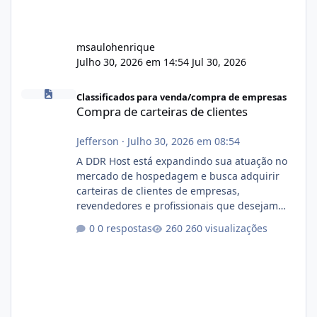
msaulohenrique
Julho 30, 2026 em 14:54
Jul 30, 2026
Compra de carteiras de clientes
Classificados para venda/compra de empresas
Compra de carteiras de clientes
Jefferson
·
Julho 30, 2026 em 08:54
A DDR Host está expandindo sua atuação no
mercado de hospedagem e busca adquirir
carteiras de clientes de empresas,
revendedores e profissionais que desejam
encerrar suas atividades ou reduzir sua
0 respostas
260 visualizações
operação. Se você possui clientes ativos de
hospedagem de sites, hospedagem revenda
(cPanel, DirectAdmin ou Plesk), podemos
apresentar uma proposta justa, transparente
e com total sigilo durante todo o processo. O
que buscamos Estamos interessados