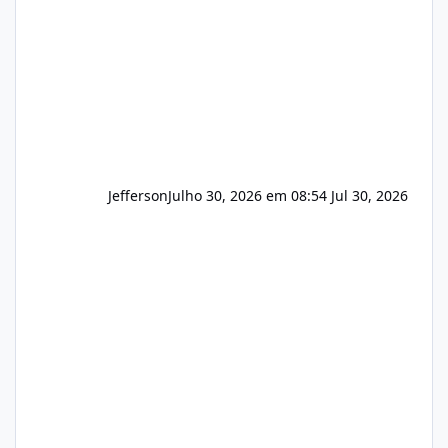
principalmente em: Carteiras de clientes de
Hospedagem
Jefferson
Julho 30, 2026 em 08:54
Jul 30, 2026