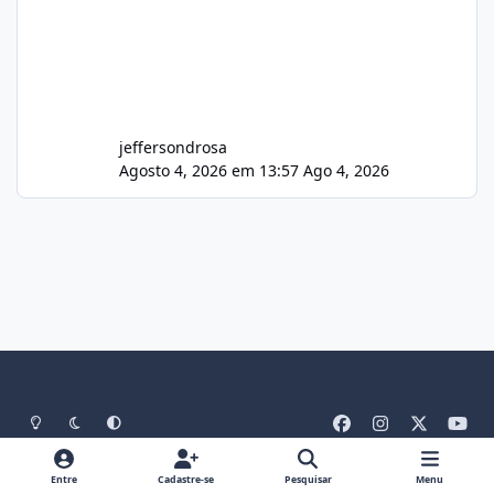
jeffersondrosa
Agosto 4, 2026 em 13:57
Ago 4, 2026
Light Mode
Dark Mode
System Preference
f
i
x
y
a
n
o
Idiomas
Tema
Política De Privacidade
Contato
c
s
u
Entre
Cadastre-se
Pesquisar
Menu
Cookies
RSS