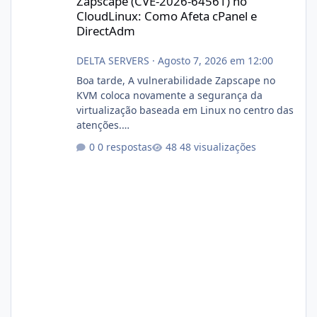
Zapscape (CVE-2026-64561) no
CloudLinux: Como Afeta cPanel e
DirectAdm
DELTA SERVERS
·
Agosto 7, 2026 em 12:00
Boa tarde, A vulnerabilidade Zapscape no
KVM coloca novamente a segurança da
virtualização baseada em Linux no centro das
atenções.
https://cloudlinux.statuspage.io/incidents/dlr
0 respostas
48 visualizações
xjx23zz5f Criamos uma breve explicação:
https://www.deltaservers.com.br/blog/zapsca
pe-cve-2026-64561/