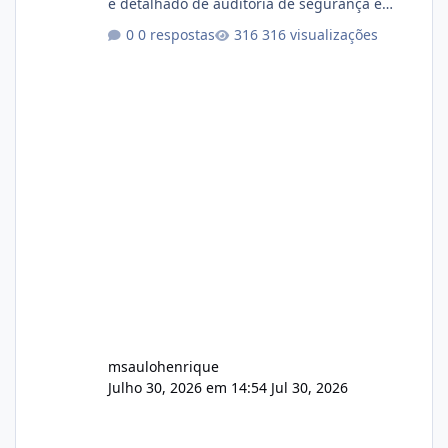
e detalhado de auditoria de segurança e
conformidade referente ao VOXPANEL (versão
0 respostas
316 visualizações
atualmente em circulação e comercialização
no mercado). 1. Análise de Integridade dos
Arquivos Arquivo Tamanho Conteúdo
Identificado Integridade video.zip 623.85 MB
Painel de streaming de vídeo, binários
Wowza, FFmpeg e scripts AlmaLinux Íntegro
audio.zip 507.08 MB Painel PHP de áudio,
AutoDJ,
msaulohenrique
Julho 30, 2026 em 14:54
Jul 30, 2026