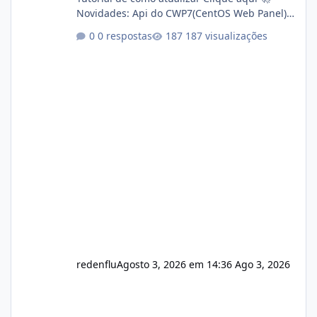
Novidades: Api do CWP7(CentOS Web Panel)
Link publico para consulta de sub.dominio
0 respostas
187 visualizações
autorizado a usasr o isistem:
https://isistem.com.br/check-license/ Editor
de texto Html para e-mails enviados pelo
sistema 🛠️ Correções: Ajuste no memory limit
do instalador agora com filtros para ajudar o
usuário. Ajuste no valor de renovação de
registro de domínio Ajuste assinatura n
redenflu
Agosto 3, 2026 em 14:36
Ago 3, 2026