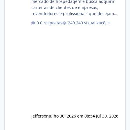
mercado de hospedagem e busca adquirir
carteiras de clientes de empresas,
revendedores e profissionais que desejam
encerrar suas atividades ou reduzir sua
0 respostas
249 visualizações
operação. Se você possui clientes ativos de
hospedagem de sites, hospedagem revenda
(cPanel, DirectAdmin ou Plesk), podemos
apresentar uma proposta justa, transparente
e com total sigilo durante todo o processo. O
que buscamos Estamos interessados
principalmente em: Carteiras de clientes de
Hospedagem
Jefferson
Julho 30, 2026 em 08:54
Jul 30, 2026