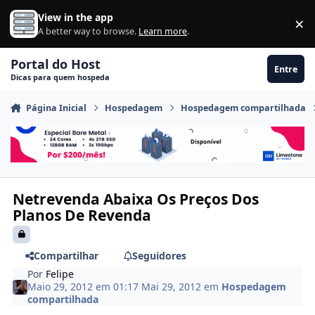
Ir para conteúdo
View in the app
×
Di
A better way to browse.
Learn more
.
Portal do Host
Entre
Dicas para quem hospeda
Página Inicial
Hospedagem
Hospedagem compartilhada
Netrevenda Abaixa Os Preços Dos
Planos De Revenda
Compartilhar
Seguidores
Por
Felipe
Maio 29, 2012 em 01:17
Mai 29, 2012
em
Hospedagem
compartilhada