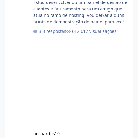
Estou desenvolvendo um painel de gestão de
clientes e faturamento para um amigo que
atua no ramo de hosting. Vou deixar alguns
prints de demonstração do painel para vocês
darem a opinião de vocês. O sistema já está
3 respostas
612 visualizações
com cerca de 80% concluído e conta com
gerenciamento de servidores de jogos, VPS e
hospedagem cPanel. Fico no aguardo do
feedback de vocês. TMJ! 🚀 Aceito críticas
construtivas!
bernardes10