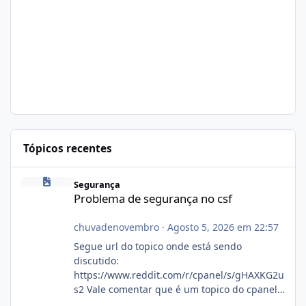
Tópicos recentes
Problema de segurança no csf
Segurança
Problema de segurança no csf
chuvadenovembro
·
Agosto 5, 2026 em 22:57
Segue url do topico onde está sendo
discutido:
https://www.reddit.com/r/cpanel/s/gHAXKG2u
s2 Vale comentar que é um topico do cpanel...
Não sei como ta a pegada no da.