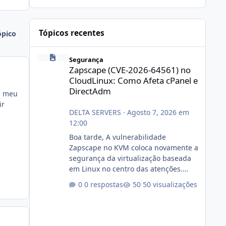
Tópicos recentes
ópico
Zapscape (CVE-2026-64561) no CloudLinux: Como Afeta cP
Segurança
Zapscape (CVE-2026-64561) no
CloudLinux: Como Afeta cPanel e
DirectAdm
 meu
ir
DELTA SERVERS
·
Agosto 7, 2026 em
12:00
Boa tarde, A vulnerabilidade
Zapscape no KVM coloca novamente a
segurança da virtualização baseada
em Linux no centro das atenções.
https://cloudlinux.statuspage.io/incid
0 respostas
50 visualizações
ents/dlrxjx23zz5f Criamos uma breve
explicação:
https://www.deltaservers.com.br/blog
/zapscape-cve-2026-64561/