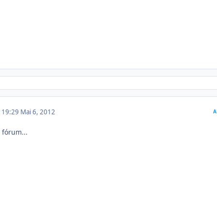
m 19:29
Mai 6, 2012
A
 fórum...