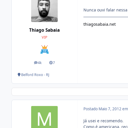
Nunca ouvi falar nessa
thiagosabaia.net
Thiago Sabaia
VIP
4k
7
posts
Soluções
Belford Roxo - RJ
Postado
Maio 7, 2012 e
Já usei e recomendo.
Como é americana, rec