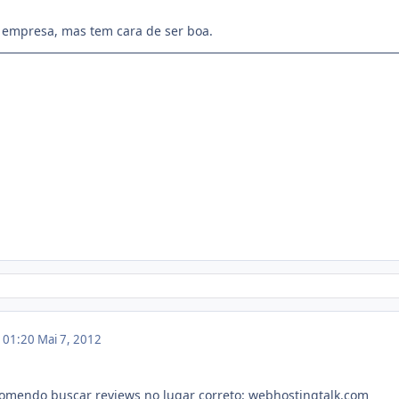
 empresa, mas tem cara de ser boa.
m 01:20
Mai 7, 2012
omendo buscar reviews no lugar correto: webhostingtalk.com