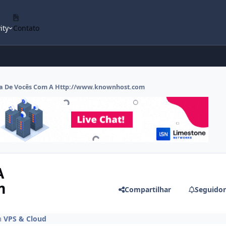
ity
Contato
ia De Vocês Com A Http://www.knownhost.com
A
m
Compartilhar
Seguidor
m
VPS & Cloud