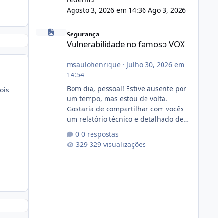
Agosto 3, 2026 em 14:36
Ago 3, 2026
Vulnerabilidade no famoso VOX
Segurança
Vulnerabilidade no famoso VOX
msaulohenrique
·
Julho 30, 2026 em
14:54
Bom dia, pessoal! Estive ausente por
ois
um tempo, mas estou de volta.
Gostaria de compartilhar com vocês
um relatório técnico e detalhado de
auditoria de segurança e
0 respostas
conformidade referente
329 visualizações
ao VOXPANEL (versão atualmente em
circulação e comercialização no
mercado). 1. Análise de Integridade
dos Arquivos Arquivo Tamanho
Conteúdo Identificado Integridade
video.zip 623.85 MB Painel de
streaming de vídeo, binários Wowza,