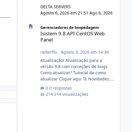
DELTA SERVERS
Agosto 6, 2026 em 21:51
Ago 6, 2026
Isistem 9.8 API CentOS Web Panel
Gerenciadores de hospedagem
Isistem 9.8 API CentOS Web
Panel
redenflu
·
Agosto 3, 2026 em 14:36
Atualização! Atualização para a
versão 9.8 com correções de bugs
Como atualizar? Tutorial de como
atualizar Clique aqui 🚀 Novidades:
Api do CWP7(CentOS Web Panel) Link
0 respostas
publico para consulta de sub.dominio
214 visualizações
autorizado a usasr o isistem:
https://isistem.com.br/check-license/
Editor de texto Html para e-mails
enviados pelo sistema 🛠️ Correções:
Ajuste no memory limit do instalador
agora com filtros para ajudar o