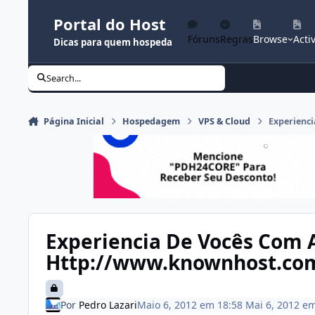
Ir para conteúdo
Portal do Host
Fóruns
Regras
Browse
Activ
Dicas para quem hospeda
Search...
Página Inicial
Hospedagem
VPS & Cloud
Experienc
Experiencia De Vocês Com 
Http://www.knownhost.co
Por
Pedro Lazari
Maio 6, 2012 em 18:58
Mai 6, 2012
e