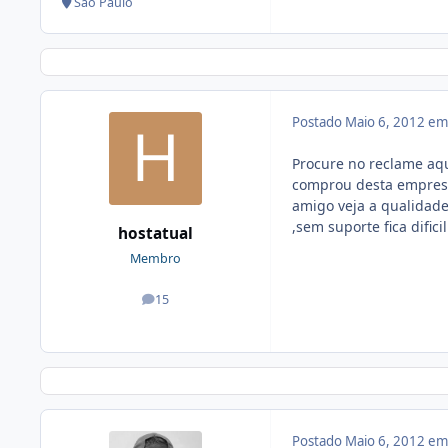
São Paulo
Postado
Maio 6, 2012 e
Procure no reclame aq
comprou desta empresa
amigo veja a qualidade
,sem suporte fica difici
hostatual
Membro
15
posts
Postado
Maio 6, 2012 e