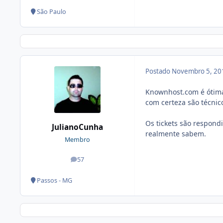
São Paulo
Postado
Novembro 5, 20
Knownhost.com é ótima
com certeza são técni
Os tickets são respon
JulianoCunha
realmente sabem.
Membro
57
posts
Passos - MG