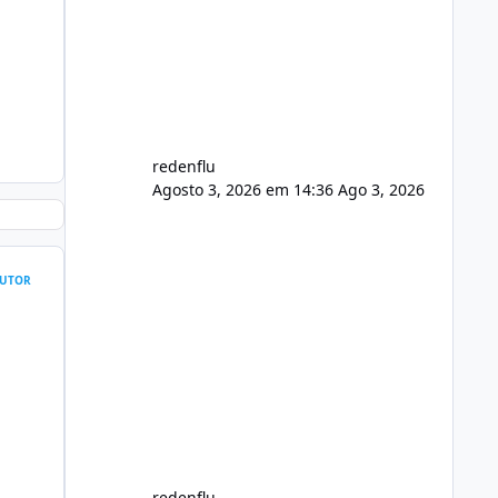
usuário. Ajuste no valor de renovação
de registro de domínio Ajuste
assinatura n
redenflu
Agosto 3, 2026 em 14:36
Ago 3, 2026
UTOR
redenflu