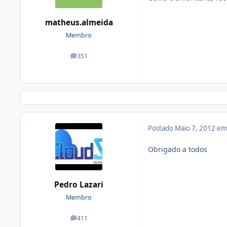
matheus.almeida
Membro
351
posts
Postado
Maio 7, 2012 e
Obrigado a todos
Pedro Lazari
Membro
411
posts