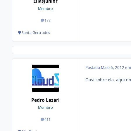
EliasJunior
Membro
177
posts
Santa Gertrudes
Postado
Maio 6, 2012 e
Ouvi sobre ela, aqui no
Pedro Lazari
Membro
411
posts