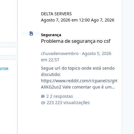
DELTA SERVERS
Agosto 7, 2026 em 12:00
Ago 7, 2026
Problema de segurança no csf
Segurança
Problema de segurança no csf
chuvadenovembro
·
Agosto 5, 2026
em 22:57
Segue url do topico onde está sendo
UTOR
discutido:
https://www.reddit.com/r/cpanel/s/gH
AXKG2us2 Vale comentar que é um
topico do cpanel... Não sei como ta a
2 respostas
pegada no da.
223 visualizações