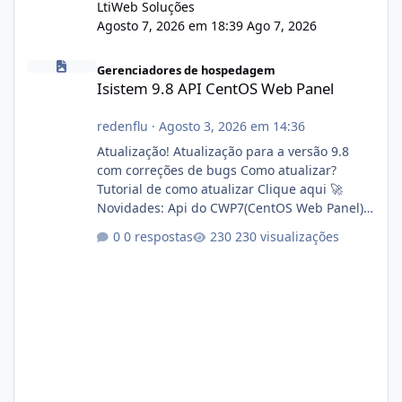
LtiWeb Soluções
Agosto 7, 2026 em 18:39
Ago 7, 2026
Isistem 9.8 API CentOS Web Panel
Gerenciadores de hospedagem
Isistem 9.8 API CentOS Web Panel
redenflu
·
Agosto 3, 2026 em 14:36
Atualização! Atualização para a versão 9.8
com correções de bugs Como atualizar?
Tutorial de como atualizar Clique aqui 🚀
Novidades: Api do CWP7(CentOS Web Panel)
Link publico para consulta de sub.dominio
0 respostas
230 visualizações
autorizado a usasr o isistem:
https://isistem.com.br/check-license/ Editor
de texto Html para e-mails enviados pelo
sistema 🛠️ Correções: Ajuste no memory limit
do instalador agora com filtros para ajudar o
usuário. Ajuste no valor de renovação de
registro de domínio Ajuste assinatura n