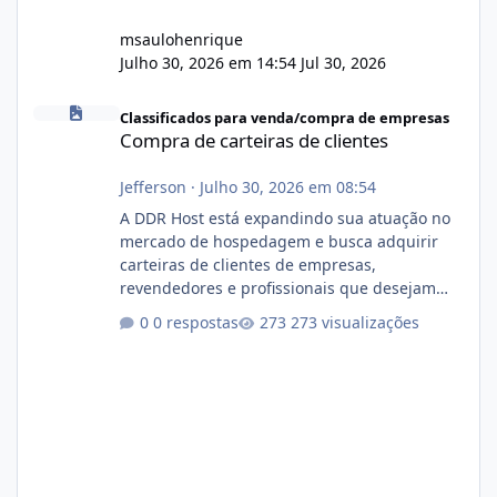
msaulohenrique
Julho 30, 2026 em 14:54
Jul 30, 2026
Compra de carteiras de clientes
Classificados para venda/compra de empresas
Compra de carteiras de clientes
Jefferson
·
Julho 30, 2026 em 08:54
A DDR Host está expandindo sua atuação no
mercado de hospedagem e busca adquirir
carteiras de clientes de empresas,
revendedores e profissionais que desejam
encerrar suas atividades ou reduzir sua
0 respostas
273 visualizações
operação. Se você possui clientes ativos de
hospedagem de sites, hospedagem revenda
(cPanel, DirectAdmin ou Plesk), podemos
apresentar uma proposta justa, transparente
e com total sigilo durante todo o processo. O
que buscamos Estamos interessados
principalmente em: Carteiras de clientes de