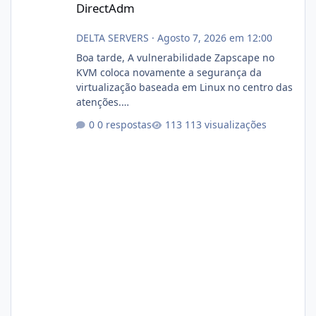
DirectAdm
DELTA SERVERS
·
Agosto 7, 2026 em 12:00
Boa tarde, A vulnerabilidade Zapscape no
KVM coloca novamente a segurança da
virtualização baseada em Linux no centro das
atenções.
https://cloudlinux.statuspage.io/incidents/dlr
0 respostas
113 visualizações
xjx23zz5f Criamos uma breve explicação:
https://www.deltaservers.com.br/blog/zapsca
pe-cve-2026-64561/