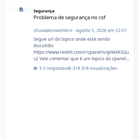
Problema de segurança no csf
Segurança
Problema de segurança no csf
chuvadenovembro
·
Agosto 5, 2026 em 22:57
Segue url do topico onde está sendo
discutido:
https://www.reddit.com/r/cpanel/s/gHAXKG2u
s2 Vale comentar que é um topico do cpanel...
Não sei como ta a pegada no da.
3 respostas
318 visualizações