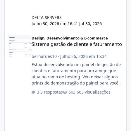
DELTA SERVERS
Julho 30, 2026 em 16:41
Jul 30, 2026
Sistema gestão de cliente e faturamento
Design, Desenvolvimento & E-commerce
Sistema gestão de cliente e faturamento
bernardes10
·
Julho 26, 2026 em 15:34
Estou desenvolvendo um painel de gestão de
clientes e faturamento para um amigo que
atua no ramo de hosting. Vou deixar alguns
prints de demonstração do painel para vocês
darem a opinião de vocês. O sistema já está
3 respostas
663 visualizações
com cerca de 80% concluído e conta com
gerenciamento de servidores de jogos, VPS e
hospedagem cPanel. Fico no aguardo do
feedback de vocês. TMJ! 🚀 Aceito críticas
construtivas!