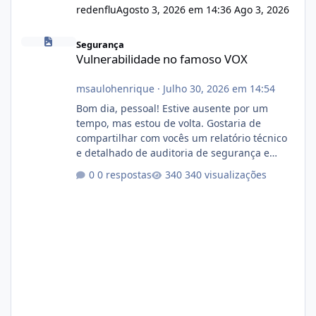
redenflu
Agosto 3, 2026 em 14:36
Ago 3, 2026
Vulnerabilidade no famoso VOX
Segurança
Vulnerabilidade no famoso VOX
msaulohenrique
·
Julho 30, 2026 em 14:54
Bom dia, pessoal! Estive ausente por um
tempo, mas estou de volta. Gostaria de
compartilhar com vocês um relatório técnico
e detalhado de auditoria de segurança e
conformidade referente ao VOXPANEL (versão
0 respostas
340 visualizações
atualmente em circulação e comercialização
no mercado). 1. Análise de Integridade dos
Arquivos Arquivo Tamanho Conteúdo
Identificado Integridade video.zip 623.85 MB
Painel de streaming de vídeo, binários
Wowza, FFmpeg e scripts AlmaLinux Íntegro
audio.zip 507.08 MB Painel PHP de áudio,
AutoDJ,