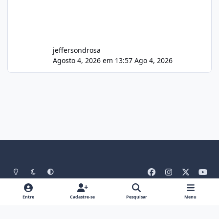
jeffersondrosa
Agosto 4, 2026 em 13:57
Ago 4, 2026
Light Mode
Dark Mode
System Preference
f
i
x
y
a
n
o
Idiomas
Tema
Política De Privacidade
Contato
c
s
u
Entre
Cadastre-se
Pesquisar
Menu
Cookies
RSS
e
t
t
Theme
by
IPSFocus
b
a
u