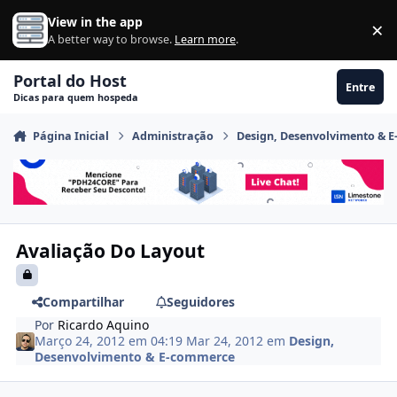
Ir para conteúdo
View in the app
×
Di
A better way to browse.
Learn more
.
Portal do Host
Entre
Dicas para quem hospeda
Página Inicial
Administração
Design, Desenvolvimento & 
Avaliação Do Layout
Compartilhar
Seguidores
Por
Ricardo Aquino
Março 24, 2012 em 04:19
Mar 24, 2012
em
Design,
Desenvolvimento & E-commerce