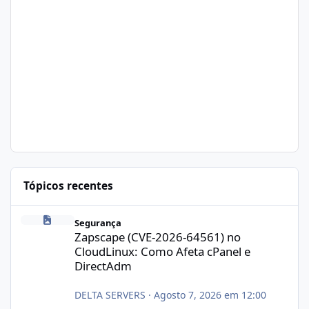
Tópicos recentes
Zapscape (CVE-2026-64561) no CloudLinux: Como Afeta cPanel e
Segurança
Zapscape (CVE-2026-64561) no
CloudLinux: Como Afeta cPanel e
DirectAdm
DELTA SERVERS
·
Agosto 7, 2026 em 12:00