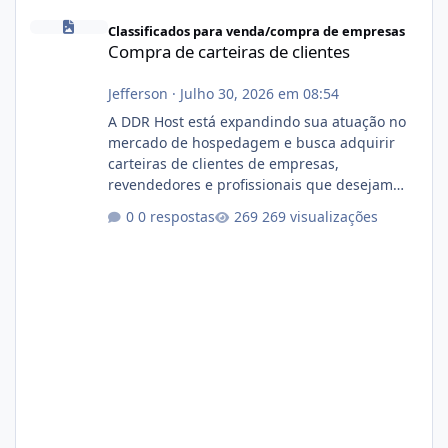
Compra de carteiras de clientes
Classificados para venda/compra de empresas
Compra de carteiras de clientes
Jefferson
·
Julho 30, 2026 em 08:54
A DDR Host está expandindo sua atuação no
mercado de hospedagem e busca adquirir
carteiras de clientes de empresas,
revendedores e profissionais que desejam
encerrar suas atividades ou reduzir sua
0 respostas
269 visualizações
operação. Se você possui clientes ativos de
hospedagem de sites, hospedagem revenda
(cPanel, DirectAdmin ou Plesk), podemos
apresentar uma proposta justa, transparente
e com total sigilo durante todo o processo. O
que buscamos Estamos interessados
principalmente em: Carteiras de clientes de
Hospedagem