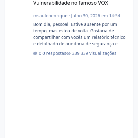
Vulnerabilidade no famoso VOX
msaulohenrique
·
Julho 30, 2026 em 14:54
Bom dia, pessoal! Estive ausente por um
tempo, mas estou de volta. Gostaria de
compartilhar com vocês um relatório técnico
e detalhado de auditoria de segurança e
conformidade referente ao VOXPANEL (versão
0 respostas
339 visualizações
atualmente em circulação e comercialização
no mercado). 1. Análise de Integridade dos
Arquivos Arquivo Tamanho Conteúdo
Identificado Integridade video.zip 623.85 MB
Painel de streaming de vídeo, binários
Wowza, FFmpeg e scripts AlmaLinux Íntegro
audio.zip 507.08 MB Painel PHP de áudio,
AutoDJ,