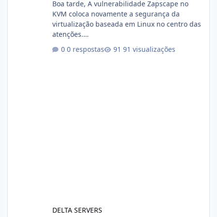
Boa tarde, A vulnerabilidade Zapscape no
KVM coloca novamente a segurança da
virtualização baseada em Linux no centro das
atenções.
https://cloudlinux.statuspage.io/incidents/dlr
0 respostas
91 visualizações
xjx23zz5f Criamos uma breve explicação:
https://www.deltaservers.com.br/blog/zapsca
pe-cve-2026-64561/
DELTA SERVERS