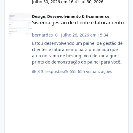
Julho 30, 2026 em 16:41
Jul 30, 2026
Sistema gestão de cliente e faturamento
Design, Desenvolvimento & E-commerce
Sistema gestão de cliente e faturamento
bernardes10
·
Julho 26, 2026 em 15:34
Estou desenvolvendo um painel de gestão de
clientes e faturamento para um amigo que
atua no ramo de hosting. Vou deixar alguns
prints de demonstração do painel para vocês
darem a opinião de vocês. O sistema já está
3 respostas
655 visualizações
com cerca de 80% concluído e conta com
gerenciamento de servidores de jogos, VPS e
hospedagem cPanel. Fico no aguardo do
feedback de vocês. TMJ! 🚀 Aceito críticas
construtivas!