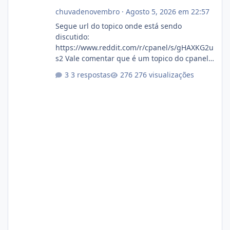
chuvadenovembro
·
Agosto 5, 2026 em 22:57
Segue url do topico onde está sendo
discutido:
https://www.reddit.com/r/cpanel/s/gHAXKG2u
s2 Vale comentar que é um topico do cpanel...
Não sei como ta a pegada no da.
3 respostas
276 visualizações