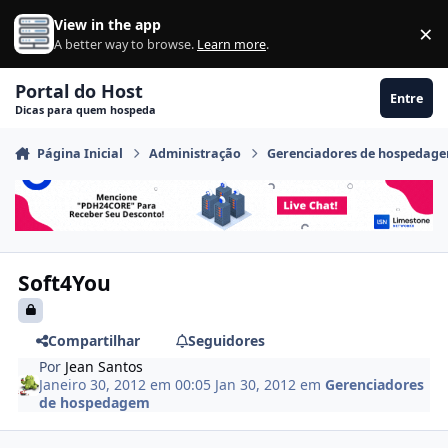
Ir para conteúdo
View in the app
×
Di
A better way to browse.
Learn more
.
Portal do Host
Entre
Dicas para quem hospeda
Página Inicial
Administração
Gerenciadores de hospedag
Soft4You
Compartilhar
Seguidores
Por
Jean Santos
Janeiro 30, 2012 em 00:05
Jan 30, 2012
em
Gerenciadores
de hospedagem