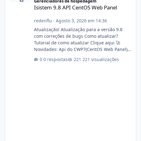
Gerenciadores de hospedagem
Isistem 9.8 API CentOS Web Panel
redenflu
·
Agosto 3, 2026 em 14:36
Atualização! Atualização para a versão 9.8
com correções de bugs Como atualizar?
Tutorial de como atualizar Clique aqui 🚀
Novidades: Api do CWP7(CentOS Web Panel)
Link publico para consulta de sub.dominio
0 respostas
221 visualizações
autorizado a usasr o isistem:
https://isistem.com.br/check-license/ Editor
de texto Html para e-mails enviados pelo
sistema 🛠️ Correções: Ajuste no memory limit
do instalador agora com filtros para ajudar o
usuário. Ajuste no valor de renovação de
registro de domínio Ajuste assinatura n