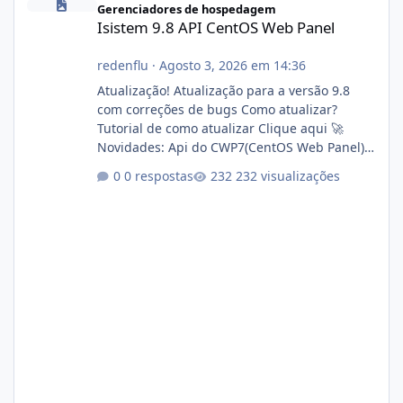
Gerenciadores de hospedagem
Isistem 9.8 API CentOS Web Panel
redenflu
·
Agosto 3, 2026 em 14:36
Atualização! Atualização para a versão 9.8
com correções de bugs Como atualizar?
Tutorial de como atualizar Clique aqui 🚀
Novidades: Api do CWP7(CentOS Web Panel)
Link publico para consulta de sub.dominio
0 respostas
232 visualizações
autorizado a usasr o isistem:
https://isistem.com.br/check-license/ Editor
de texto Html para e-mails enviados pelo
sistema 🛠️ Correções: Ajuste no memory limit
do instalador agora com filtros para ajudar o
usuário. Ajuste no valor de renovação de
registro de domínio Ajuste assinatura n