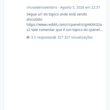
chuvadenovembro
·
Agosto 5, 2026 em 22:57
Segue url do topico onde está sendo
discutido:
https://www.reddit.com/r/cpanel/s/gHAXKG2u
s2 Vale comentar que é um topico do cpanel...
Não sei como ta a pegada no da.
3 respostas
327 visualizações