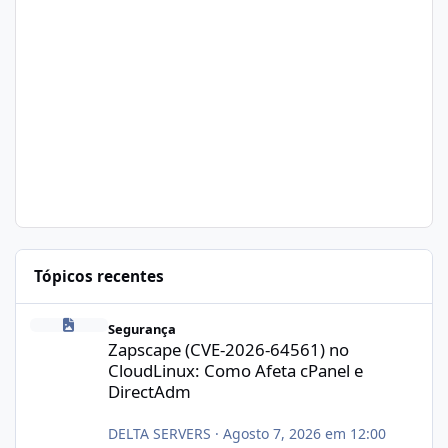
Tópicos recentes
Zapscape (CVE-2026-64561) no CloudLinux: Como Afeta cPanel e
Segurança
Zapscape (CVE-2026-64561) no
CloudLinux: Como Afeta cPanel e
DirectAdm
DELTA SERVERS
·
Agosto 7, 2026 em 12:00