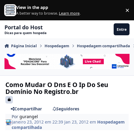
Ir para conteúdo
View in the app
×
Di
A better way to browse.
Learn more
.
Portal do Host
Entre
Dicas para quem hospeda
Página Inicial
Hospedagem
Hospedagem compartilhada
Como Mudar O Dns E O Ip Do Seu
Domínio No Registro.br
Compartilhar
Seguidores
Por
gurangel
Janeiro 23, 2012 em 22:39
Jan 23, 2012
em
Hospedagem
compartilhada