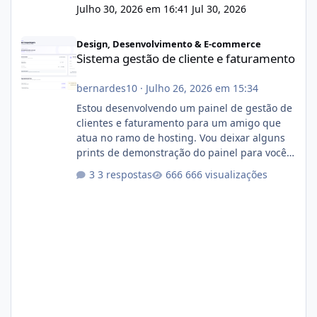
Julho 30, 2026 em 16:41
Jul 30, 2026
Sistema gestão de cliente e faturamento
Design, Desenvolvimento & E-commerce
Sistema gestão de cliente e faturamento
bernardes10
·
Julho 26, 2026 em 15:34
Estou desenvolvendo um painel de gestão de
clientes e faturamento para um amigo que
atua no ramo de hosting. Vou deixar alguns
prints de demonstração do painel para vocês
darem a opinião de vocês. O sistema já está
3 respostas
666 visualizações
com cerca de 80% concluído e conta com
gerenciamento de servidores de jogos, VPS e
hospedagem cPanel. Fico no aguardo do
feedback de vocês. TMJ! 🚀 Aceito críticas
construtivas!