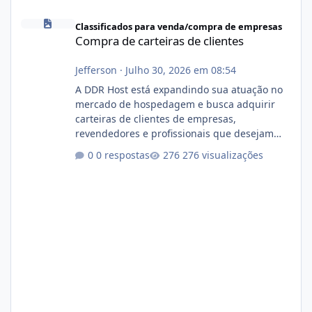
Compra de carteiras de clientes
Classificados para venda/compra de empresas
Compra de carteiras de clientes
Jefferson
·
Julho 30, 2026 em 08:54
A DDR Host está expandindo sua atuação no
mercado de hospedagem e busca adquirir
carteiras de clientes de empresas,
revendedores e profissionais que desejam
encerrar suas atividades ou reduzir sua
0 respostas
276 visualizações
operação. Se você possui clientes ativos de
hospedagem de sites, hospedagem revenda
(cPanel, DirectAdmin ou Plesk), podemos
apresentar uma proposta justa, transparente
e com total sigilo durante todo o processo. O
que buscamos Estamos interessados
principalmente em: Carteiras de clientes de
Hospedagem