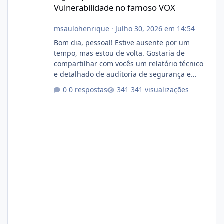
Vulnerabilidade no famoso VOX
msaulohenrique
·
Julho 30, 2026 em 14:54
Bom dia, pessoal! Estive ausente por um
tempo, mas estou de volta. Gostaria de
compartilhar com vocês um relatório técnico
e detalhado de auditoria de segurança e
conformidade referente ao VOXPANEL (versão
0 respostas
341 visualizações
atualmente em circulação e comercialização
no mercado). 1. Análise de Integridade dos
Arquivos Arquivo Tamanho Conteúdo
Identificado Integridade video.zip 623.85 MB
Painel de streaming de vídeo, binários
Wowza, FFmpeg e scripts AlmaLinux Íntegro
audio.zip 507.08 MB Painel PHP de áudio,
AutoDJ,