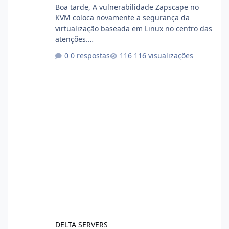
Boa tarde, A vulnerabilidade Zapscape no
KVM coloca novamente a segurança da
virtualização baseada em Linux no centro das
atenções.
https://cloudlinux.statuspage.io/incidents/dlr
0 respostas
116 visualizações
xjx23zz5f Criamos uma breve explicação:
https://www.deltaservers.com.br/blog/zapsca
pe-cve-2026-64561/
DELTA SERVERS