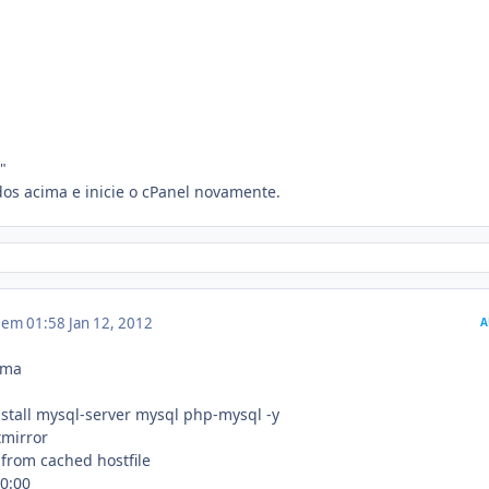
"
os acima e inicie o cPanel novamente.
2 em 01:58
Jan 12, 2012
A
ima
stall mysql-server mysql php-mysql -y
tmirror
from cached hostfile
00:00