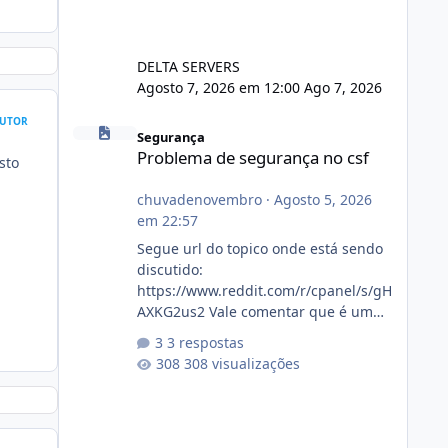
DELTA SERVERS
Agosto 7, 2026 em 12:00
Ago 7, 2026
Problema de segurança no csf
UTOR
Segurança
Problema de segurança no csf
sto
chuvadenovembro
·
Agosto 5, 2026
em 22:57
Segue url do topico onde está sendo
discutido:
https://www.reddit.com/r/cpanel/s/gH
AXKG2us2 Vale comentar que é um
topico do cpanel... Não sei como ta a
3 respostas
pegada no da.
308 visualizações