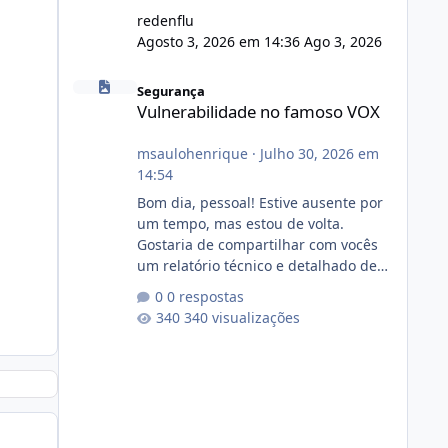
redenflu
Agosto 3, 2026 em 14:36
Ago 3, 2026
Vulnerabilidade no famoso VOX
Segurança
Vulnerabilidade no famoso VOX
msaulohenrique
·
Julho 30, 2026 em
14:54
Bom dia, pessoal! Estive ausente por
um tempo, mas estou de volta.
Gostaria de compartilhar com vocês
um relatório técnico e detalhado de
auditoria de segurança e
0 respostas
conformidade referente
340 visualizações
ao VOXPANEL (versão atualmente em
circulação e comercialização no
mercado). 1. Análise de Integridade
dos Arquivos Arquivo Tamanho
Conteúdo Identificado Integridade
video.zip 623.85 MB Painel de