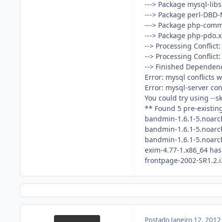
---> Package mysql-libs.
---> Package perl-DBD-M
---> Package php-common
---> Package php-pdo.x8
--> Processing Conflict
--> Processing Conflict
--> Finished Dependen
Error: mysql conflicts 
Error: mysql-server con
You could try using --
** Found 5 pre-existin
bandmin-1.6.1-5.noarch
bandmin-1.6.1-5.noarch
bandmin-1.6.1-5.noarch
exim-4.77-1.x86_64 has 
frontpage-2002-SR1.2.i
Postado
Janeiro 12, 201