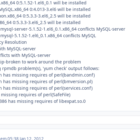
x86_64 0:5.1.52-1.el6_0.1 will be installed
ySQL.x86_64 0:4.013-3.el6 will be installed
.x86_64 0:5.3.3-3.el6_2.5 will be installed
6_64 0:5.3.3-3.el6_2.5 will be installed
: mysql-server-5.1.52-1.el6_0.1.x86_64 conflicts MySQL-server
: mysql-5.1.52-1.el6_0.1.x86_64 conflicts MySQL
cy Resolution
with MySQL-server
flicts with MySQL-server
skip-broken to work around the problem
g rpmdb problem(s), 'yum check' output follows:
 has missing requires of perl(bandmin.conf)
 has missing requires of perl(bmversion.pl)
 has missing requires of perl(services.conf)
missing requires of perl(SafeFile)
386 has missing requires of libexpat.so.0
2 em 05:38
Jan 12, 2012