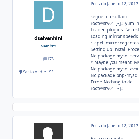
Postado
Janeiro 12, 201
segue o resultado.
root@srv01 [~]# yum in
Loaded plugins: fastes
Loading mirror speeds 
dsalvanhini
* epel: mirror.cogentc
Membro
Setting up Install Proc
No package mysql-serve
178
posts
* Maybe you meant: M
No package mysql avail
Santo Andre - SP
No package php-mysql 
Error: Nothing to do
root@srv01 [~]#
Postado
Janeiro 12, 201
Faça o seguinte: