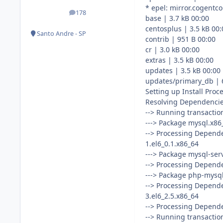
* epel: mirror.cogentc
178
posts
base | 3.7 kB 00:00
centosplus | 3.5 kB 00:
Santo Andre - SP
contrib | 951 B 00:00
cr | 3.0 kB 00:00
extras | 3.5 kB 00:00
updates | 3.5 kB 00:00
updates/primary_db | 
Setting up Install Proc
Resolving Dependenci
--> Running transactio
---> Package mysql.x86_
--> Processing Dependen
1.el6_0.1.x86_64
---> Package mysql-serv
--> Processing Depende
---> Package php-mysql.
--> Processing Depende
3.el6_2.5.x86_64
--> Processing Depende
--> Running transactio