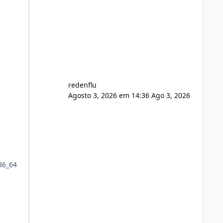
agora com filtros para ajudar o
usuário. Ajuste no valor de renovação
de registro de domínio Ajuste
assinatura n
redenflu
Agosto 3, 2026 em 14:36
Ago 3, 2026
86_64