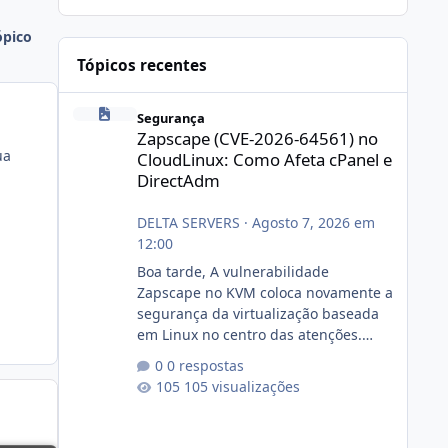
ópico
Tópicos recentes
Zapscape (CVE-2026-64561) no CloudLinux: Como Afeta cP
Segurança
Zapscape (CVE-2026-64561) no
ua
CloudLinux: Como Afeta cPanel e
DirectAdm
DELTA SERVERS
·
Agosto 7, 2026 em
12:00
Boa tarde, A vulnerabilidade
Zapscape no KVM coloca novamente a
segurança da virtualização baseada
em Linux no centro das atenções.
https://cloudlinux.statuspage.io/incid
0 respostas
ents/dlrxjx23zz5f Criamos uma breve
105 visualizações
explicação:
https://www.deltaservers.com.br/blog
/zapscape-cve-2026-64561/