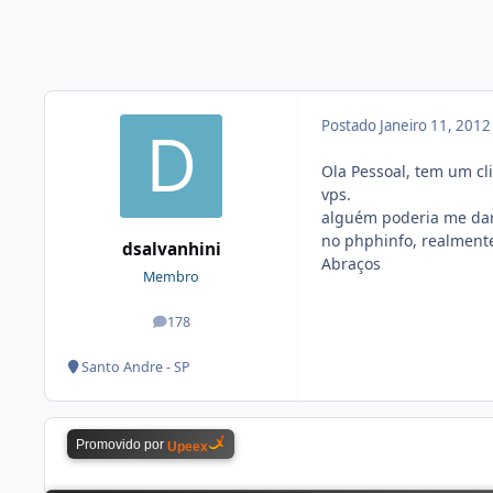
Postado
Janeiro 11, 201
Ola Pessoal, tem um cl
vps.
alguém poderia me dar 
no phphinfo, realmente
dsalvanhini
Abraços
Membro
178
posts
Santo Andre - SP