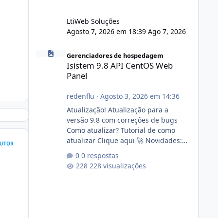
LtiWeb Soluções
Agosto 7, 2026 em 18:39
Ago 7, 2026
Isistem 9.8 API CentOS Web Panel
Gerenciadores de hospedagem
Isistem 9.8 API CentOS Web
Panel
redenflu
·
Agosto 3, 2026 em 14:36
Atualização! Atualização para a
versão 9.8 com correções de bugs
Como atualizar? Tutorial de como
atualizar Clique aqui 🚀 Novidades:
UTOR
Api do CWP7(CentOS Web Panel) Link
0 respostas
publico para consulta de sub.dominio
228 visualizações
autorizado a usasr o isistem:
https://isistem.com.br/check-license/
Editor de texto Html para e-mails
enviados pelo sistema 🛠️ Correções:
Ajuste no memory limit do instalador