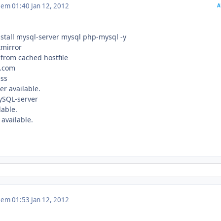
2 em 01:40
Jan 12, 2012
A
stall mysql-server mysql php-mysql -y
tmirror
from cached hostfile
o.com
ess
r available.
ySQL-server
able.
available.
2 em 01:53
Jan 12, 2012