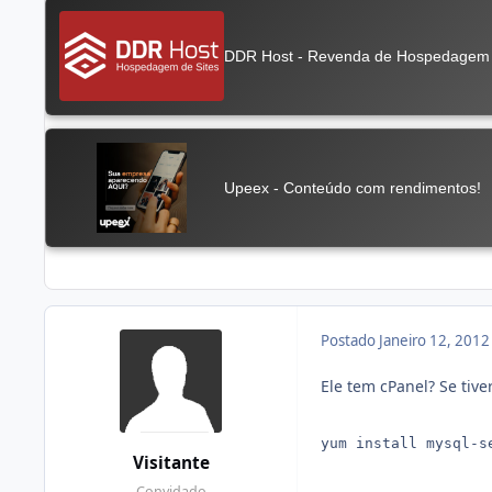
Postado
Janeiro 12, 201
Ele tem cPanel? Se tive
yum install mysql-s
Visitante
Convidado