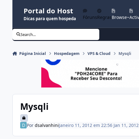
Ir para conteúdo
Portal do Host
Fóruns
Regras
Browse
Activ
Dicas para quem hospeda
Search...
Página Inicial
Hospedagem
VPS & Cloud
Mysqli
Mysqli
Por
dsalvanhini
Janeiro 11, 2012 em 22:56
Jan 11, 2012