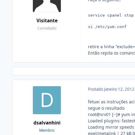
service cpanel stop

Visitante
vi /etc/yum.conf

Convidado
retire a linha "exclude=
Então repita os comand
Postado
Janeiro 12, 201
fetuei as instruções ac
segue o resultado
root@srv01 [~]# yum in
Loaded plugins: fastes
dsalvanhini
Loading mirror speeds 
Membro
epel/metalink | 27 kB 