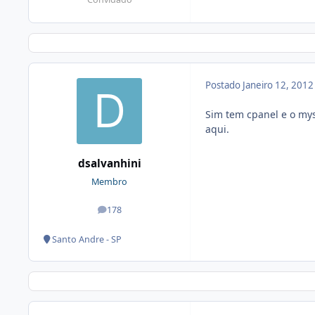
Postado
Janeiro 12, 201
Sim tem cpanel e o mys
aqui.
dsalvanhini
Membro
178
posts
Santo Andre - SP