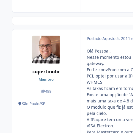
Postado
Agosto 5, 2011
Olá Pessoal,
Nesse momento estou 
gateway.
Eu fiz convênio com a C
cupertinobr
PCI, optei por usar a 
Membro
WHMCS.
As taxas ficam em torno
499
posts
Existe uma opção de "A
mais uma taxa de 4.8 d
São Paulo/SP
O modulo que fiz já es
pela cielo.
A IPagare tem uma vers
VISA Electron.
Para Mastercard e outr