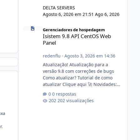
DELTA SERVERS
Agosto 6, 2026 em 21:51
Ago 6, 2026
Isistem 9.8 API CentOS Web Panel
Gerenciadores de hospedagem
Isistem 9.8 API CentOS Web
Panel
redenflu
·
Agosto 3, 2026 em 14:36
Atualização! Atualização para a
versão 9.8 com correções de bugs
Como atualizar? Tutorial de como
atualizar Clique aqui 🚀 Novidades:
Api do CWP7(CentOS Web Panel) Link
0 respostas
publico para consulta de sub.dominio
202 visualizações
autorizado a usasr o isistem:
https://isistem.com.br/check-license/
axa
Editor de texto Html para e-mails
enviados pelo sistema 🛠️ Correções:
r.
Ajuste no memory limit do instalador
agora com filtros para ajudar o