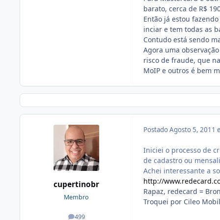
barato, cerca de R$ 190
Então já estou fazend
inciar e tem todas as b
Contudo está sendo mai
Agora uma observação 
risco de fraude, que n
MoIP e outros é bem m
Postado
Agosto 5, 2011
Iniciei o processo de 
de cadastro ou mensal
Achei interessante a s
http://www.redecard.c
cupertinobr
Rapaz, redecard = Bro
Membro
Troquei por Cileo Mobi
499
posts