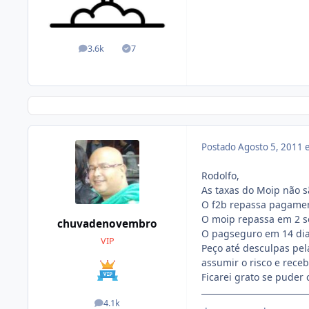
3.6k
7
posts
Soluções
Postado
Agosto 5, 2011
Rodolfo,
As taxas do Moip não s
O f2b repassa pagament
O moip repassa em 2 s
chuvadenovembro
O pagseguro em 14 dia
VIP
Peço até desculpas pel
assumir o risco e receb
Ficarei grato se puder
4.1k
posts