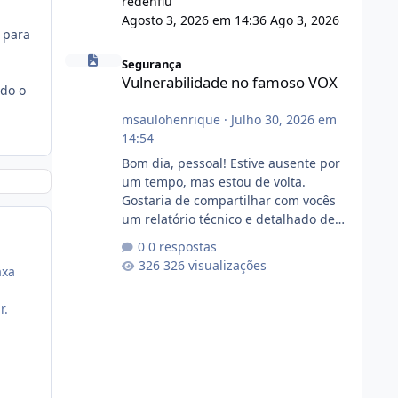
redenflu
Agosto 3, 2026 em 14:36
Ago 3, 2026
 para
Vulnerabilidade no famoso VOX
Segurança
Vulnerabilidade no famoso VOX
ndo o
msaulohenrique
·
Julho 30, 2026 em
14:54
Bom dia, pessoal! Estive ausente por
um tempo, mas estou de volta.
Gostaria de compartilhar com vocês
um relatório técnico e detalhado de
auditoria de segurança e
0 respostas
conformidade referente
326 visualizações
axa
ao VOXPANEL (versão atualmente em
circulação e comercialização no
r.
mercado). 1. Análise de Integridade
dos Arquivos Arquivo Tamanho
Conteúdo Identificado Integridade
video.zip 623.85 MB Painel de
streaming de vídeo, binários Wowza,