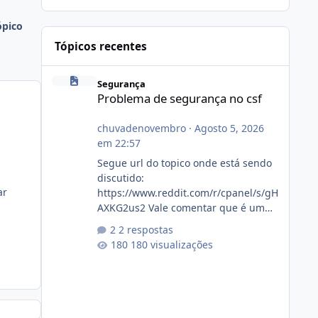
ópico
Tópicos recentes
Problema de segurança no csf
Segurança
Problema de segurança no csf
chuvadenovembro
·
Agosto 5, 2026
em 22:57
Segue url do topico onde está sendo
discutido:
ar
https://www.reddit.com/r/cpanel/s/gH
AXKG2us2 Vale comentar que é um
topico do cpanel... Não sei como ta a
2 respostas
pegada no da.
180 visualizações