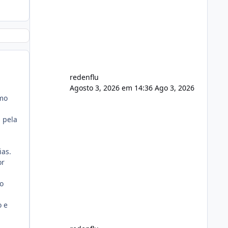
usuário. Ajuste no valor de renovação
de registro de domínio Ajuste
assinatura n
redenflu
Agosto 3, 2026 em 14:36
Ago 3, 2026
mo
s pela
ias.
or
do
o e