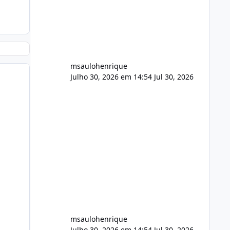
FFmpeg e scripts AlmaLinux Íntegro
audio.zip 507.08 MB Painel PHP de
áudio, AutoDJ,
msaulohenrique
Julho 30, 2026 em 14:54
Jul 30, 2026
msaulohenrique
Julho 30, 2026 em 14:54
Jul 30, 2026