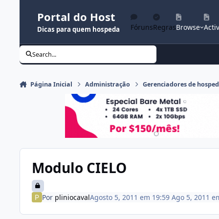
Ir para conteúdo
Portal do Host
Fóruns
Regras
Browse
Activ
Dicas para quem hospeda
Search...
Página Inicial
Administração
Gerenciadores de hospe
Modulo CIELO
Por
pliniocaval
Agosto 5, 2011 em 19:59
Ago 5, 2011
e