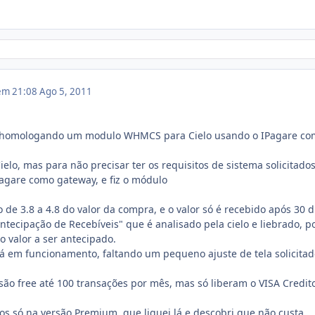
 em 21:08
Ago 5, 2011
homologando um modulo WHMCS para Cielo usando o IPagare co
ielo, mas para não precisar ter os requisitos de sistema solicitado
IPagare como gateway, e fiz o módulo
 de 3.8 a 4.8 do valor da compra, e o valor só é recebido após 30 d
ntecipação de Recebíveis" que é analisado pela cielo e liebrado, p
o valor a ser antecipado.
tá em funcionamento, faltando um pequeno ajuste de tela solicita
ão free até 100 transações por mês, mas só liberam o VISA Credit
os só na versão Premium, que liguei lá e descobri que não custa