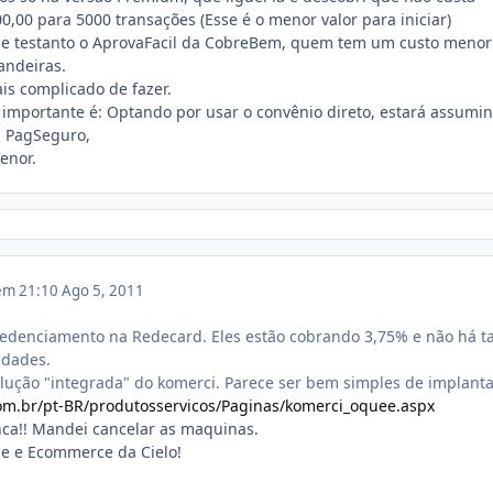
0,00 para 5000 transações (Esse é o menor valor para iniciar)
o e testanto o AprovaFacil da CobreBem, quem tem um custo menor
andeiras.
s complicado de fazer.
importante é: Optando por usar o convênio direto, estará assumi
a PagSeguro,
enor.
 em 21:10
Ago 5, 2011
credenciamento na Redecard. Eles estão cobrando 3,75% e não há t
idades.
olução "integrada" do komerci. Parece ser bem simples de implanta
om.br/pt-BR/produtosservicos/Paginas/komerci_oquee.aspx
nca!! Mandei cancelar as maquinas.
le e Ecommerce da Cielo!