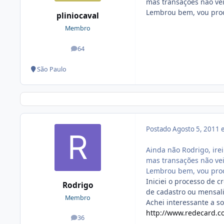
mas transações não vei
Lembrou bem, vou proc
pliniocaval
Membro
64
posts
São Paulo
Postado
Agosto 5, 2011
Ainda não Rodrigo, ire
mas transações não vei
Lembrou bem, vou proc
Iniciei o processo de 
Rodrigo
de cadastro ou mensal
Membro
Achei interessante a s
http://www.redecard.c
36
posts