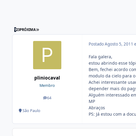
1
2
3
PRÓXIMA
Postado
Agosto 5, 2011
Fala galera,
estou abrindo esse tóp
Bem, fechei acordo com
modulo da cielo para 
pliniocaval
Achei interessante usa
Membro
depender mais do pagse
Alguém interessado em
64
posts
MP
Abraços
São Paulo
PS: Já estou com a doc