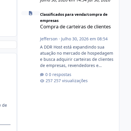
Compra de carteiras de clientes
Classificados para venda/compra de
empresas
Compra de carteiras de clientes
Jefferson
·
Julho 30, 2026 em 08:54
A DDR Host está expandindo sua
atuação no mercado de hospedagem
e busca adquirir carteiras de clientes
de empresas, revendedores e
profissionais que desejam encerrar
0 respostas
suas atividades ou reduzir sua
257 visualizações
operação. Se você possui clientes
ativos de hospedagem de sites,
hospedagem revenda (cPanel,
DirectAdmin ou Plesk), podemos
e de
apresentar uma proposta justa,
transparente e com total sigilo
durante todo o processo. O que
buscamos Estamos interessados