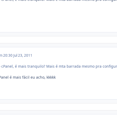
em 20:30
Jul 23, 2011
m o cPanel, é mais tranquilo? Mais é mta barrada mesmo pra configu
nel é mais fácil eu acho, kkkkk