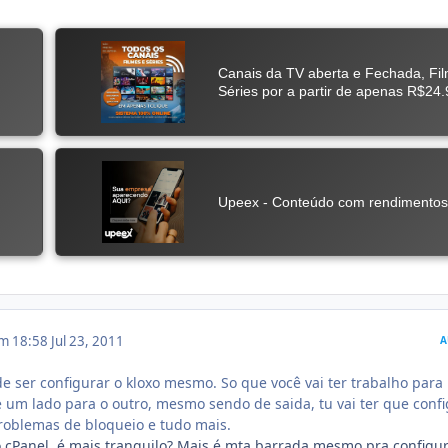
em 18:58
Jul 23, 2011
A
e ser configurar o kloxo mesmo. So que você vai ter trabalho para
e um lado para o outro, mesmo sendo de saida, tu vai ter que conf
problemas de bloqueio e tudo mais.
m o cPanel, é mais tranquilo? Mais é mta barrada mesmo pra configu