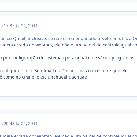
em 17:35
Jul 24, 2011
l ou Qmail, inclusive, se não estou enganado o webmin utiliza Q
ideia errada do webmin, ele não é um painel de controle igual cp
b pra configuração do sistema operacional e de vários programas 
onfigurar sim o Sendmail e o Qmail.. mas não espere que ele
cê como no cPanel e etc uhehueahuaehuae
em 20:43
Jul 24, 2011
ideia errada do webmin, ele não é um painel de controle igual cp