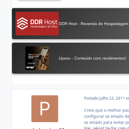
Postado
Julho 23, 2011 
Creio que o melhor pod
configurar os emails d
os emails para evitar 
Vixi, sério? Se for co