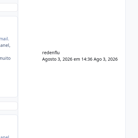
agora com filtros para ajudar o
usuário. Ajuste no valor de renovação
de registro de domínio Ajuste
assinatura n
mail.
anel,
redenflu
muito
Agosto 3, 2026 em 14:36
Ago 3, 2026
anel,