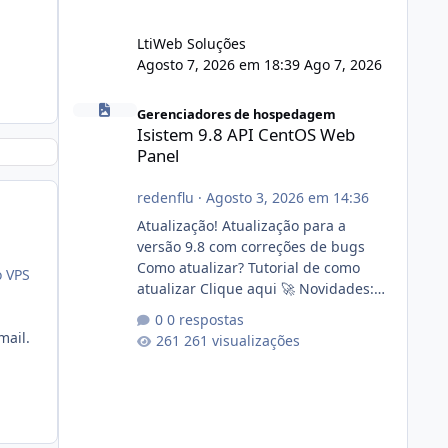
LtiWeb Soluções
Agosto 7, 2026 em 18:39
Ago 7, 2026
Isistem 9.8 API CentOS Web Panel
Gerenciadores de hospedagem
Isistem 9.8 API CentOS Web
Panel
redenflu
·
Agosto 3, 2026 em 14:36
Atualização! Atualização para a
versão 9.8 com correções de bugs
Como atualizar? Tutorial de como
o VPS
atualizar Clique aqui 🚀 Novidades:
Api do CWP7(CentOS Web Panel) Link
0 respostas
publico para consulta de sub.dominio
mail.
261 visualizações
autorizado a usasr o isistem:
https://isistem.com.br/check-license/
Editor de texto Html para e-mails
enviados pelo sistema 🛠️ Correções:
Ajuste no memory limit do instalador