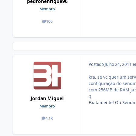
pedrohenrique96
Membro
106
posts
Postado
Julho 24, 2011 
kra, se vc quer um ser
configuração do sendm
com 256MB de RAM ja va
;)
Jordan Miguel
Exatamente! Ou Sendmai
Membro
4.1k
posts