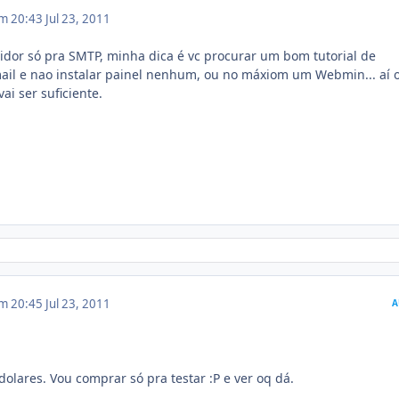
em 20:43
Jul 23, 2011
vidor só pra SMTP, minha dica é vc procurar um bom tutorial de
ail e nao instalar painel nenhum, ou no máxiom um Webmin... aí 
i ser suficiente.
em 20:45
Jul 23, 2011
A
olares. Vou comprar só pra testar :P e ver oq dá.