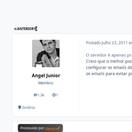
ANTERIOR
1
2
Postado
Julho 23, 2011 
O servidor é apenas 
Creio que o melhor pod
configurar os emails d
os emails para evitar 
Angel Junior
Membro
1.3k
1
posts
Soluções
Goiânia