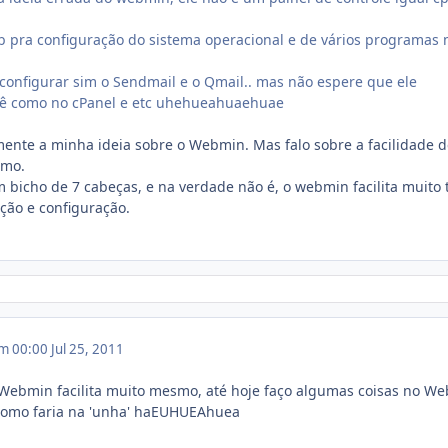
b pra configuração do sistema operacional e de vários programas 
onfigurar sim o Sendmail e o Qmail.. mas não espere que ele
cê como no cPanel e etc uhehueahuaehuae
mente a minha ideia sobre o Webmin. Mas falo sobre a facilidade 
smo.
 bicho de 7 cabeças, e na verdade não é, o webmin facilita muito 
ação e configuração.
em 00:00
Jul 25, 2011
 Webmin facilita muito mesmo, até hoje faço algumas coisas no W
 como faria na 'unha' haEUHUEAhuea