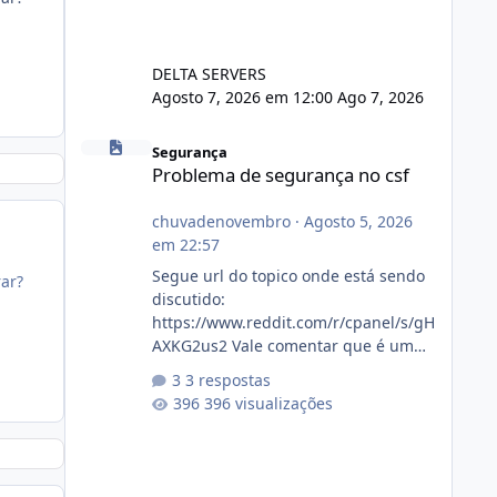
DELTA SERVERS
Agosto 7, 2026 em 12:00
Ago 7, 2026
Problema de segurança no csf
Segurança
Problema de segurança no csf
chuvadenovembro
·
Agosto 5, 2026
em 22:57
Segue url do topico onde está sendo
rar?
discutido:
https://www.reddit.com/r/cpanel/s/gH
AXKG2us2 Vale comentar que é um
topico do cpanel... Não sei como ta a
3 respostas
pegada no da.
396 visualizações