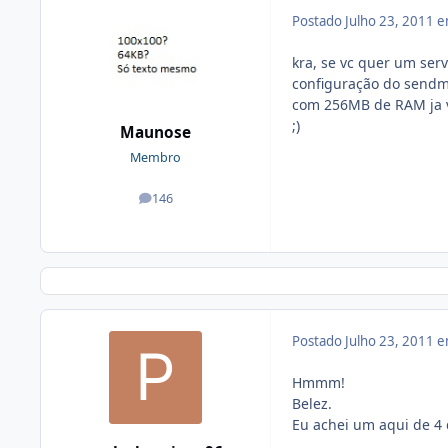
Postado
Julho 23, 2011 
kra, se vc quer um ser
configuração do sendm
com 256MB de RAM ja va
;)
Maunose
Membro
146
posts
Postado
Julho 23, 2011 
Hmmm!
Belez.
Eu achei um aqui de 4 d