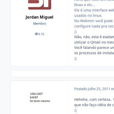
kloxo e etc...
Ele é uma interface we
usados no linux.
Jordan Miguel
No Webmin você pode c
Membro
configure nada pra vo
;)
4.1k
posts
Não, não, esta é exata
utilizar o Qmail no me
Você falando parece um
os processos de instal
;)
Postado
Julho 25, 2011 
Hehehe, com certeza..
que não faço idéia de
;)