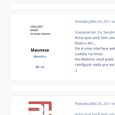
Postado
Julho 24, 2011 
Exatamente! Ou Sendmai
Acho que você tem uma 
kloxo e etc...
Ele é uma interface we
Maunose
usados no linux.
Membro
No Webmin você pode c
configure nada pra vo
146
posts
;)
Postado
Julho 24, 2011 
Acho que você tem uma 