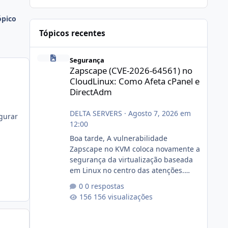
ópico
Tópicos recentes
Zapscape (CVE-2026-64561) no CloudLinux: Como Afeta cP
Segurança
Zapscape (CVE-2026-64561) no
CloudLinux: Como Afeta cPanel e
DirectAdm
DELTA SERVERS
·
Agosto 7, 2026 em
igurar
12:00
Boa tarde, A vulnerabilidade
Zapscape no KVM coloca novamente a
segurança da virtualização baseada
em Linux no centro das atenções.
https://cloudlinux.statuspage.io/incid
0 respostas
ents/dlrxjx23zz5f Criamos uma breve
156 visualizações
explicação:
https://www.deltaservers.com.br/blog
/zapscape-cve-2026-64561/