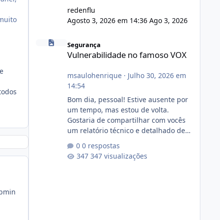
redenflu
muito
Agosto 3, 2026 em 14:36
Ago 3, 2026
Vulnerabilidade no famoso VOX
Segurança
Vulnerabilidade no famoso VOX
de
msaulohenrique
·
Julho 30, 2026 em
14:54
todos
Bom dia, pessoal! Estive ausente por
um tempo, mas estou de volta.
Gostaria de compartilhar com vocês
um relatório técnico e detalhado de
auditoria de segurança e
0 respostas
conformidade referente
347 visualizações
ao VOXPANEL (versão atualmente em
circulação e comercialização no
mercado). 1. Análise de Integridade
ebmin
dos Arquivos Arquivo Tamanho
Conteúdo Identificado Integridade
video.zip 623.85 MB Painel de