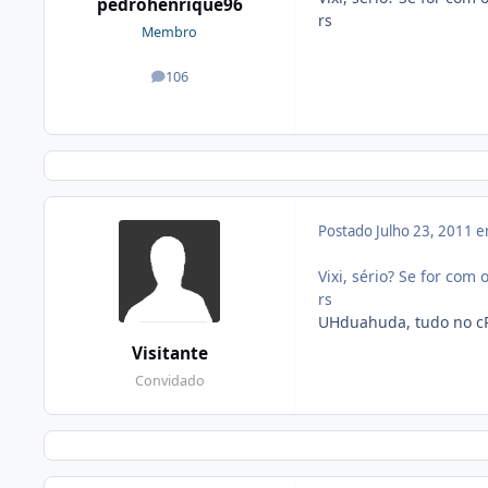
pedrohenrique96
rs
Membro
106
posts
Postado
Julho 23, 2011 
Vixi, sério? Se for co
rs
UHduahuda, tudo no cPa
Visitante
Convidado