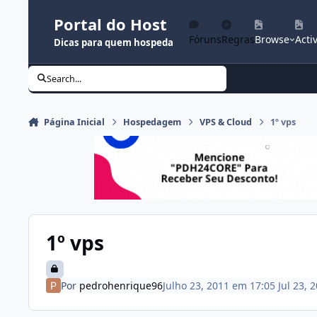
Ir para conteúdo
Portal do Host
Fóruns
Regras
Browse
Activ
Dicas para quem hospeda
Search...
Página Inicial
Hospedagem
VPS & Cloud
1º vps
1º vps
Por
pedrohenrique96
Julho 23, 2011 em 17:05
Jul 23, 