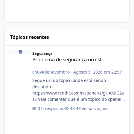
Tópicos recentes
Problema de segurança no csf
Segurança
Problema de segurança no csf
chuvadenovembro
·
Agosto 5, 2026 em 22:57
Segue url do topico onde está sendo
discutido:
https://www.reddit.com/r/cpanel/s/gHAXKG2u
s2 Vale comentar que é um topico do cpanel...
Não sei como ta a pegada no da.
0 respostas
48 visualizações