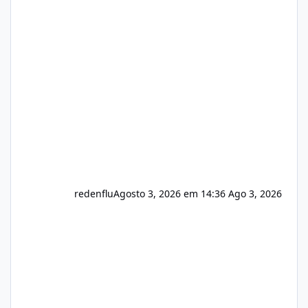
de texto Html para e-mails enviados pelo
sistema 🛠️ Correções: Ajuste no memory limit
do instalador agora com filtros para ajudar o
usuário. Ajuste no valor de renovação de
registro de domínio Ajuste assinatura n
redenflu
Agosto 3, 2026 em 14:36
Ago 3, 2026