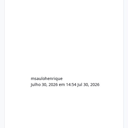
Identificado Integridade video.zip 623.85 MB
Painel de streaming de vídeo, binários
Wowza, FFmpeg e scripts AlmaLinux Íntegro
audio.zip 507.08 MB Painel PHP de áudio,
AutoDJ,
msaulohenrique
Julho 30, 2026 em 14:54
Jul 30, 2026