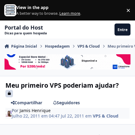
Ir para conteúdo
View in the app
×
Di
A better way to browse.
Learn more
.
Portal do Host
Entre
Dicas para quem hospeda
Página Inicial
Hospedagem
VPS & Cloud
Meu primeiro 
Meu primeiro VPS poderiam ajudar?
Compartilhar
Seguidores
Por
Jamis Henrique
Julho 22, 2011 em 04:47
Jul 22, 2011
em
VPS & Cloud