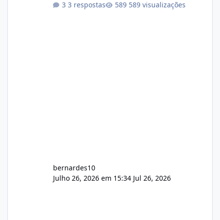
3 respostas
589 visualizações
com cerca de 80% concluído e conta com
gerenciamento de servidores de jogos, VPS e
hospedagem cPanel. Fico no aguardo do
feedback de vocês. TMJ! 🚀 Aceito críticas
construtivas!
bernardes10
Julho 26, 2026 em 15:34
Jul 26, 2026