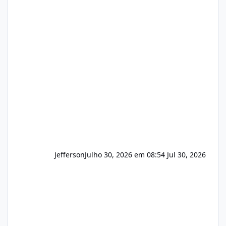
hospedagem de sites, hospedagem revenda
(cPanel, DirectAdmin ou Plesk), podemos
apresentar uma proposta justa, transparente
e com total sigilo durante todo o processo. O
que buscamos Estamos interessados
principalmente em: Carteiras de clientes de
Hospedagem
Jefferson
Julho 30, 2026 em 08:54
Jul 30, 2026