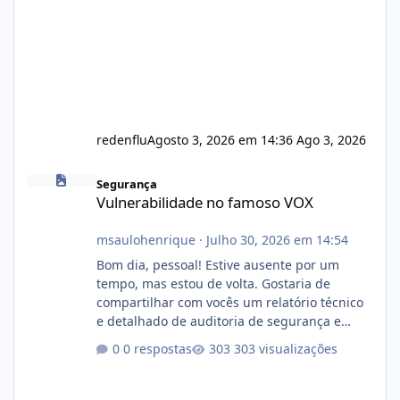
redenflu
Agosto 3, 2026 em 14:36
Ago 3, 2026
Vulnerabilidade no famoso VOX
Segurança
Vulnerabilidade no famoso VOX
msaulohenrique
·
Julho 30, 2026 em 14:54
Bom dia, pessoal! Estive ausente por um
tempo, mas estou de volta. Gostaria de
compartilhar com vocês um relatório técnico
e detalhado de auditoria de segurança e
conformidade referente ao VOXPANEL (versão
0 respostas
303 visualizações
atualmente em circulação e comercialização
no mercado). 1. Análise de Integridade dos
Arquivos Arquivo Tamanho Conteúdo