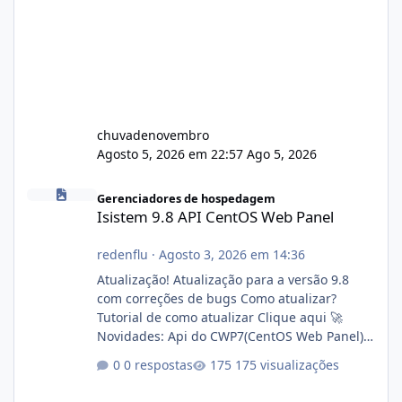
chuvadenovembro
Agosto 5, 2026 em 22:57
Ago 5, 2026
Isistem 9.8 API CentOS Web Panel
Gerenciadores de hospedagem
Isistem 9.8 API CentOS Web Panel
redenflu
·
Agosto 3, 2026 em 14:36
Atualização! Atualização para a versão 9.8
com correções de bugs Como atualizar?
Tutorial de como atualizar Clique aqui 🚀
Novidades: Api do CWP7(CentOS Web Panel)
Link publico para consulta de sub.dominio
0 respostas
175 visualizações
autorizado a usasr o isistem:
https://isistem.com.br/check-license/ Editor