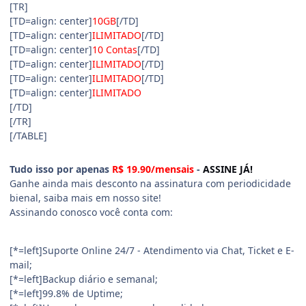
[TR]
[TD=align: center]
10GB
[/TD]
[TD=align: center]
ILIMITADO
[/TD]
[TD=align: center]
10 Contas
[/TD]
[TD=align: center]
ILIMITADO
[/TD]
[TD=align: center]
ILIMITADO
[/TD]
[TD=align: center]
ILIMITADO
[/TD]
[/TR]
[/TABLE]
Tudo isso por apenas
R$ 19.90/mensais
-
ASSINE JÁ!
Ganhe ainda mais desconto na assinatura com periodicidade
bienal, saiba mais em nosso site!
Assinando conosco você conta com:
[*=left]Suporte Online 24/7 - Atendimento via Chat, Ticket e E-
mail;
[*=left]Backup diário e semanal;
[*=left]99.8% de Uptime;