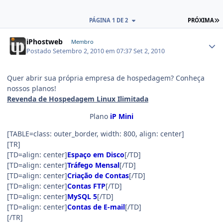
PÁGINA 1 DE 2
PRÓXIMA
iPhostweb
Membro
Postado
Setembro 2, 2010 em 07:37
Set 2, 2010
Quer abrir sua própria empresa de hospedagem? Conheça
nossos planos!
Revenda de Hospedagem Linux Ilimitada
Plano
iP Mini
[TABLE=class: outer_border, width: 800, align: center]
[TR]
[TD=align: center]
Espaço em Disco
[/TD]
[TD=align: center]
Tráfego Mensal
[/TD]
[TD=align: center]
Criação de Contas
[/TD]
[TD=align: center]
Contas FTP
[/TD]
[TD=align: center]
MySQL 5
[/TD]
[TD=align: center]
Contas de E-mail
[/TD]
[/TR]