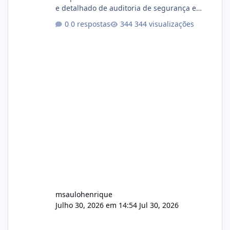
e detalhado de auditoria de segurança e
conformidade referente ao VOXPANEL (versão
0 respostas
344 visualizações
atualmente em circulação e comercialização
no mercado). 1. Análise de Integridade dos
Arquivos Arquivo Tamanho Conteúdo
Identificado Integridade video.zip 623.85 MB
Painel de streaming de vídeo, binários
Wowza, FFmpeg e scripts AlmaLinux Íntegro
audio.zip 507.08 MB Painel PHP de áudio,
AutoDJ,
msaulohenrique
Julho 30, 2026 em 14:54
Jul 30, 2026