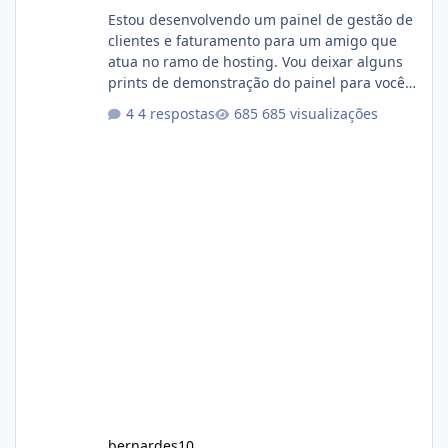
Estou desenvolvendo um painel de gestão de
clientes e faturamento para um amigo que
atua no ramo de hosting. Vou deixar alguns
prints de demonstração do painel para vocês
darem a opinião de vocês. O sistema já está
4 respostas
685 visualizações
com cerca de 80% concluído e conta com
gerenciamento de servidores de jogos, VPS e
hospedagem cPanel. Fico no aguardo do
feedback de vocês. TMJ! 🚀 Aceito críticas
construtivas!
bernardes10