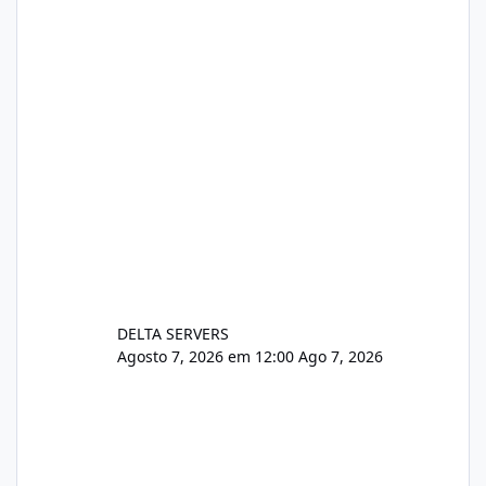
https://www.deltaservers.com.br/blog/zapsca
pe-cve-2026-64561/
DELTA SERVERS
Agosto 7, 2026 em 12:00
Ago 7, 2026