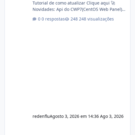
Tutorial de como atualizar Clique aqui 🚀
Novidades: Api do CWP7(CentOS Web Panel)
Link publico para consulta de sub.dominio
0 respostas
248 visualizações
autorizado a usasr o isistem:
https://isistem.com.br/check-license/ Editor
de texto Html para e-mails enviados pelo
sistema 🛠️ Correções: Ajuste no memory limit
do instalador agora com filtros para ajudar o
usuário. Ajuste no valor de renovação de
registro de domínio Ajuste assinatura n
redenflu
Agosto 3, 2026 em 14:36
Ago 3, 2026