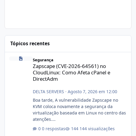
Tópicos recentes
Zapscape (CVE-2026-64561) no CloudLinux: Como Afeta cPanel e
Segurança
Zapscape (CVE-2026-64561) no
CloudLinux: Como Afeta cPanel e
DirectAdm
DELTA SERVERS
·
Agosto 7, 2026 em 12:00
Boa tarde, A vulnerabilidade Zapscape no
KVM coloca novamente a segurança da
virtualização baseada em Linux no centro das
atenções.
https://cloudlinux.statuspage.io/incidents/dlr
0 respostas
144 visualizações
xjx23zz5f Criamos uma breve explicação: