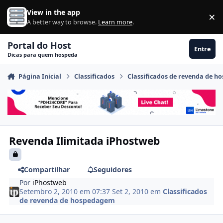
Ir para conteúdo
View in the app
×
Di
A better way to browse.
Learn more
.
Portal do Host
Entre
Dicas para quem hospeda
Página Inicial
Classificados
Classificados de revenda de 
Revenda Ilimitada iPhostweb
Compartilhar
Seguidores
Por
iPhostweb
Setembro 2, 2010 em 07:37
Set 2, 2010
em
Classificados
de revenda de hospedagem