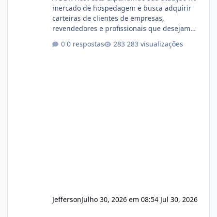
mercado de hospedagem e busca adquirir
carteiras de clientes de empresas,
revendedores e profissionais que desejam
encerrar suas atividades ou reduzir sua
0 respostas
283 visualizações
operação. Se você possui clientes ativos de
hospedagem de sites, hospedagem revenda
(cPanel, DirectAdmin ou Plesk), podemos
apresentar uma proposta justa, transparente
e com total sigilo durante todo o processo. O
que buscamos Estamos interessados
principalmente em: Carteiras de clientes de
Hospedagem
Jefferson
Julho 30, 2026 em 08:54
Jul 30, 2026