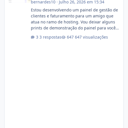
bernardes10
·
Julho 26, 2026 em 15:34
Estou desenvolvendo um painel de gestão de
clientes e faturamento para um amigo que
atua no ramo de hosting. Vou deixar alguns
prints de demonstração do painel para vocês
darem a opinião de vocês. O sistema já está
3 respostas
647 visualizações
com cerca de 80% concluído e conta com
gerenciamento de servidores de jogos, VPS e
hospedagem cPanel. Fico no aguardo do
feedback de vocês. TMJ! 🚀 Aceito críticas
construtivas!