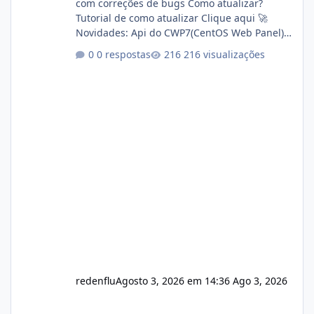
com correções de bugs Como atualizar?
Tutorial de como atualizar Clique aqui 🚀
Novidades: Api do CWP7(CentOS Web Panel)
Link publico para consulta de sub.dominio
0 respostas
216 visualizações
autorizado a usasr o isistem:
https://isistem.com.br/check-license/ Editor
de texto Html para e-mails enviados pelo
sistema 🛠️ Correções: Ajuste no memory limit
do instalador agora com filtros para ajudar o
usuário. Ajuste no valor de renovação de
registro de domínio Ajuste assinatura n
redenflu
Agosto 3, 2026 em 14:36
Ago 3, 2026