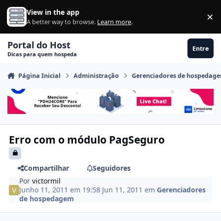
Ir para conteúdo
View in the app
×
Di
A better way to browse.
Learn more
.
Portal do Host
Entre
Dicas para quem hospeda
Página Inicial
Administração
Gerenciadores de hospedag
Erro com o módulo PagSeguro
Compartilhar
Seguidores
Por
victormil
Junho 11, 2011 em 19:58
Jun 11, 2011
em
Gerenciadores
de hospedagem