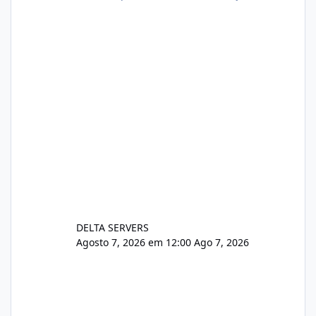
xjx23zz5f Criamos uma breve explicação:
https://www.deltaservers.com.br/blog/zapsca
pe-cve-2026-64561/
DELTA SERVERS
Agosto 7, 2026 em 12:00
Ago 7, 2026