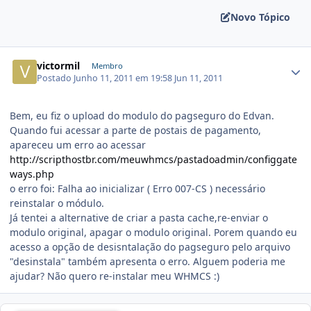
Novo Tópico
victormil
Membro
Postado
Junho 11, 2011 em 19:58
Jun 11, 2011
Bem, eu fiz o upload do modulo do pagseguro do Edvan.
Quando fui acessar a parte de postais de pagamento,
apareceu um erro ao acessar
http://scripthostbr.com/meuwhmcs/pastadoadmin/configgate
ways.php
o erro foi: Falha ao inicializar ( Erro 007-CS ) necessário
reinstalar o módulo.
Já tentei a alternative de criar a pasta cache,re-enviar o
modulo original, apagar o modulo original. Porem quando eu
acesso a opção de desisntalação do pagseguro pelo arquivo
"desinstala" também apresenta o erro. Alguem poderia me
ajudar? Não quero re-instalar meu WHMCS :)