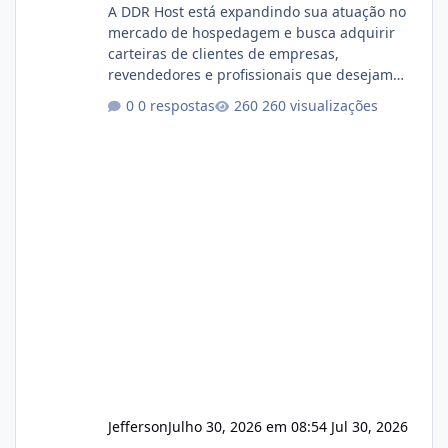
A DDR Host está expandindo sua atuação no
mercado de hospedagem e busca adquirir
carteiras de clientes de empresas,
revendedores e profissionais que desejam
encerrar suas atividades ou reduzir sua
0 respostas
260 visualizações
operação. Se você possui clientes ativos de
hospedagem de sites, hospedagem revenda
(cPanel, DirectAdmin ou Plesk), podemos
apresentar uma proposta justa, transparente
e com total sigilo durante todo o processo. O
que buscamos Estamos interessados
principalmente em: Carteiras de clientes de
Hospedagem
Jefferson
Julho 30, 2026 em 08:54
Jul 30, 2026