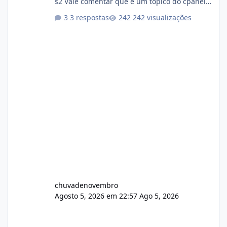
s2 Vale comentar que é um topico do cpanel...
Não sei como ta a pegada no da.
3 respostas
242 visualizações
chuvadenovembro
Agosto 5, 2026 em 22:57
Ago 5, 2026