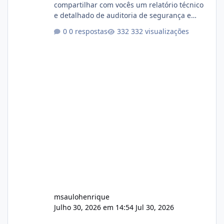
compartilhar com vocês um relatório técnico
e detalhado de auditoria de segurança e
conformidade referente ao VOXPANEL (versão
0 respostas
332 visualizações
atualmente em circulação e comercialização
no mercado). 1. Análise de Integridade dos
Arquivos Arquivo Tamanho Conteúdo
Identificado Integridade video.zip 623.85 MB
Painel de streaming de vídeo, binários
Wowza, FFmpeg e scripts AlmaLinux Íntegro
audio.zip 507.08 MB Painel PHP de áudio,
AutoDJ,
msaulohenrique
Julho 30, 2026 em 14:54
Jul 30, 2026